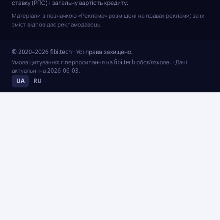
ставку (РПС) і загальну вартість кредиту.
Матеріали з позначкою «Реклама» розміщені на правах реклами; за їх
зміст відповідає рекламодавець.
© 2020–2026 fibi.tech · Усі права захищено.
Умова цитування: гіперпосилання на fibi.tech обов’язкове.
· Дані
актуальні на
2026-06-03
.
UA
RU