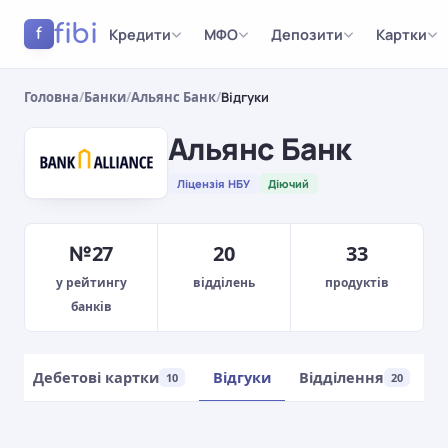
fibi
Кредити
МФО
Депозити
Картки
f
Головна
/
Банки
/
Альянс Банк
/
Відгуки
Альянс Банк
Ліцензія НБУ
Діючий
№27
20
33
у рейтингу
відділень
продуктів
банків
Дебетові картки
Відгуки
Відділення
10
20