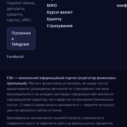
України: банки,
МФО
конф
депозити,
Курси валют
кредити,
Крипта
картки, МФО.
Страхування
Підтримка
в
Telegram
Facebook
Fibi — незалежний інформаційний портал (агрегатор фінансових
пропозицій).
Fibi не є фінансовою установою, не надає послуг
кредитування, розміщення депозитів чи страхування і не несе
відповідальності за укладені договори. Інформація має виключно
інформаційний характер, не є офертою чи рекламою банківських
послуг. Ставки й умови можуть змінюватися — звіряйте актуальні
дані на офіційних сайтах установ.
Відповідальне запозичення: оцінюйте власну спроможність
повернути кошти та звертайте увагу на реальну річну процентну