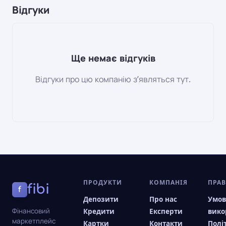
Відгуки
Ще немає відгуків
Відгуки про цю компанію зʼявляться тут.
ПРОДУКТИ
КОМПАНІЯ
ПРА
fibi
f
Депозити
Про нас
Умо
Фінансовий
Кредити
Експерти
вико
маркетплейс
Картки
Контакти
Полі