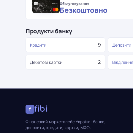
Обслуговування
Безкоштовно
Продукти банку
9
Кредити
Депозити
2
Дебетові картки
Відділенн
fibi
f
Фінансовий маркетплейс України: банки,
депозити, кредити, картки, МФО.