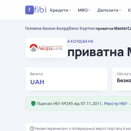
fibi
Кредити
МФО
Депозити
К
f
Головна
/
Банки
/
Акордбанк
/
Картки
/
приватна MasterC
АКОРДБАНК
приватна 
Валюта
Обслуго
Безк
UAH
Ліцензія НБУ №245 від 07.11.2011.
Реєстр НБУ 
Умови перенесені з попередньої версії порталу й мо