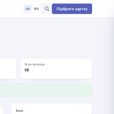
Підібрати картку
UK
RU
% на залишок
Ні
Банк