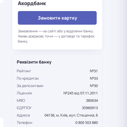
Акордбанк
Замовити картку
Замовлення — на сайті або у відділенні банку.
Умови довідкові; точні — у договорі та тарифах
банку.
Реквізити банку
Рейтинг
№31
По кредитах
№33
За депозитами
№30
Ліцензія
№245 від 07.11.2011
МФО
380634
ЄДРПОУ
35960913
Адреса
04136, м. Київ, вул. Стеценка, 6
Телефон
0 800 503 880