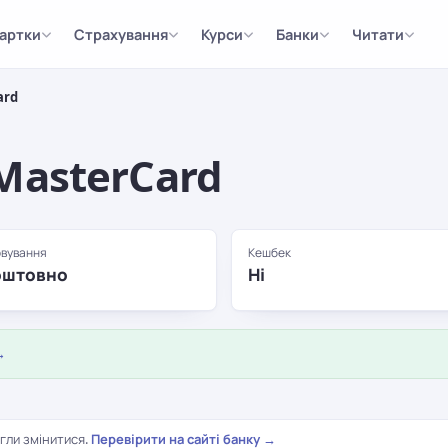
артки
Страхування
Курси
Банки
Читати
ard
MasterCard
вування
Кешбек
оштовно
Ні
→
гли змінитися.
Перевірити на сайті банку →