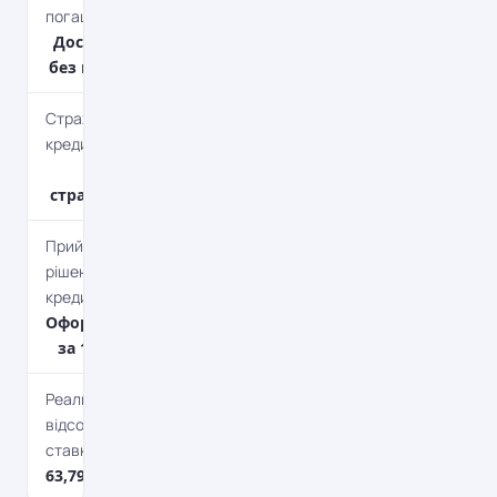
погашення
Дострокове
без штрафів
Страхування
кредиту
Без
страхування
Прийняття
рішення по
кредиту
Оформлення
за 1 годину
Реальна
відсоткова
ставка
63,79%*