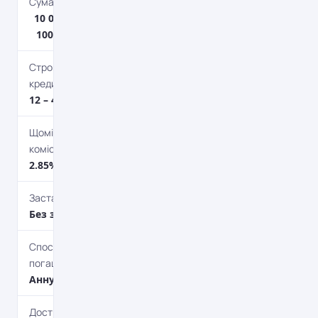
Сума кредиту
10 000 грн. –
100 000 грн.
Строк
кредитування
12 – 48 міс.
Щомісячна
комісія
2.85%
Застава
Без застави
Спосіб
погашення
Aннуітет
Дострокове