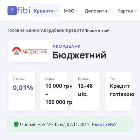
fibi
Кредити
МФО
Депозити
Картки
f
Головна
/
Банки
/
Акордбанк
/
Кредити
/
Бюджетний
АКОРДБАНК
Бюджетний
Ставка
Сума
Термін
Тип
10 000 грн
12–48
Кредит
0,01%
–
міс.
готівкою
100 000 грн
Ліцензія НБУ №245 від 07.11.2011.
Реєстр НБУ →