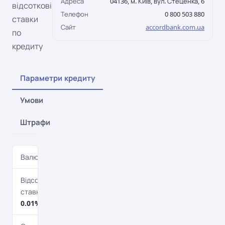
Адреса
04136, м. Київ, вул. Стеценка, 6
відсоткові
Телефон
0 800 503 880
ставки
Сайт
accordbank.com.ua
по
кредиту
Параметри кредиту
Умови
Штрафи
Валюта
UAH
Відсоткова
ставка
0.01%