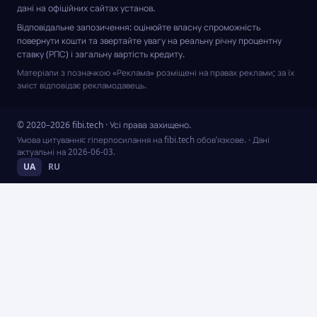
дані на офіційних сайтах установ.
Відповідальне запозичення: оцінюйте власну спроможність
повернути кошти та звертайте увагу на реальну річну процентну
ставку (РПС) і загальну вартість кредиту.
Матеріали з позначкою «Реклама» розміщені на правах реклами; за їх
зміст відповідає рекламодавець.
© 2020–2026 fibi.tech · Усі права захищено.
Умова цитування: гіперпосилання на fibi.tech обов’язкове.
· Дані
актуальні на
2026-06-03
.
UA
RU