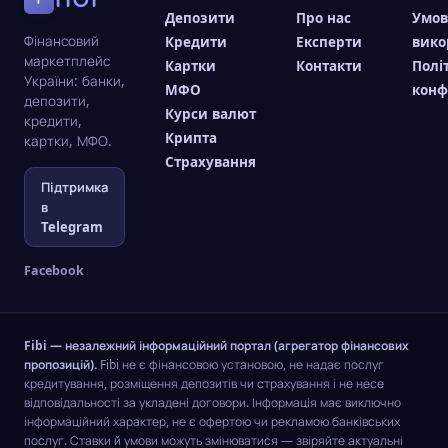
Депозити
Про нас
Умо
Фінансовий
Кредити
Експерти
вико
маркетплейс
Картки
Контакти
Полі
України: банки,
МФО
конф
депозити,
Курси валют
кредити,
Крипта
картки, МФО.
Страхування
Підтримка
в
Telegram
Facebook
Fibi — незалежний інформаційний портал (агрегатор фінансових
пропозицій).
Fibi не є фінансовою установою, не надає послуг
кредитування, розміщення депозитів чи страхування і не несе
відповідальності за укладені договори. Інформація має виключно
інформаційний характер, не є офертою чи рекламою банківських
послуг. Ставки й умови можуть змінюватися — звіряйте актуальні