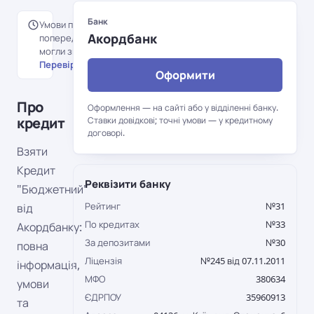
Банк
Умови перенесені з
Акордбанк
попередньої версії порталу й
могли змінитися.
Перевірити на сайті банку →
Оформити
Про
Оформлення — на сайті або у відділенні банку.
кредит
Ставки довідкові; точні умови — у кредитному
договорі.
Взяти
Кредит
Реквізити банку
"Бюджетний"
Рейтинг
№31
від
По кредитах
№33
Акордбанку:
За депозитами
№30
повна
Ліцензія
№245 від 07.11.2011
інформація,
МФО
380634
умови
ЄДРПОУ
35960913
та