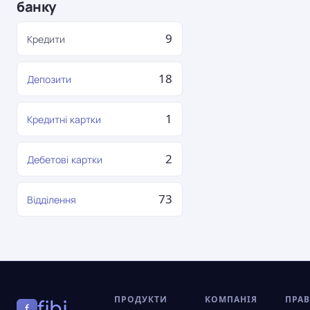
банку
9
Кредити
18
Депозити
1
Кредитні картки
2
Дебетові картки
73
Відділення
ПРОДУКТИ
КОМПАНІЯ
ПРА
fibi
f