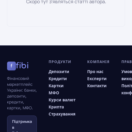
Скоро тут зʼявляться статті автора.
ПРОДУКТИ
КОМПАНІЯ
ПРА
fibi
f
Депозити
Про нас
Умо
Фінансовий
Кредити
Експерти
вико
маркетплейс
Картки
Контакти
Полі
України: банки,
МФО
конф
депозити,
Курси валют
кредити,
Крипта
картки, МФО.
Страхування
Підтримка
в