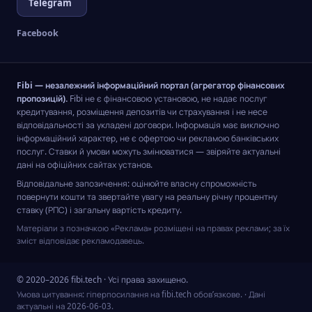
Telegram
Facebook
Fibi — незалежний інформаційний портал (агрегатор фінансових
пропозицій).
Fibi не є фінансовою установою, не надає послуг
кредитування, розміщення депозитів чи страхування і не несе
відповідальності за укладені договори. Інформація має виключно
інформаційний характер, не є офертою чи рекламою банківських
послуг. Ставки й умови можуть змінюватися — звіряйте актуальні
дані на офіційних сайтах установ.
Відповідальне запозичення: оцінюйте власну спроможність
повернути кошти та звертайте увагу на реальну річну процентну
ставку (РПС) і загальну вартість кредиту.
Матеріали з позначкою «Реклама» розміщені на правах реклами; за їх
зміст відповідає рекламодавець.
© 2020–2026 fibi.tech · Усі права захищено.
Умова цитування: гіперпосилання на fibi.tech обов’язкове.
· Дані
актуальні на
2026-06-03
.