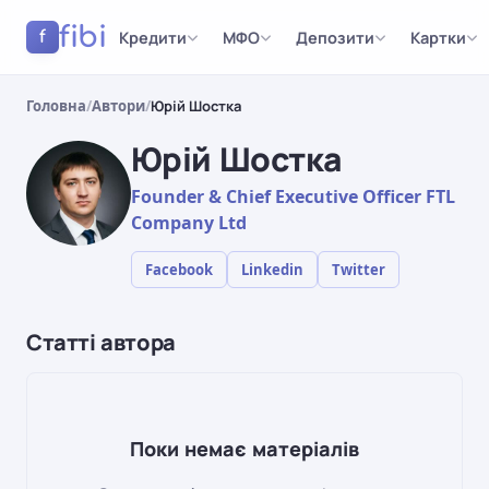
fibi
Кредити
МФО
Депозити
Картки
f
Головна
/
Автори
/
Юрій Шостка
Юрій Шостка
Founder & Chief Executive Officer FTL
Company Ltd
Facebook
Linkedin
Twitter
Статті автора
Поки немає матеріалів