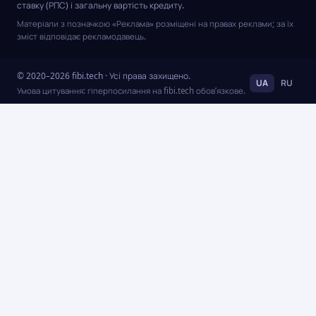
процедурі
ставку (РПС) і загальну вартість кредиту.
немає
Матеріали з позначкою «Реклама» розміщені на правах реклами; за їх
нічого
зміст відповідає рекламодавець.
складного.
© 2020–2026 fibi.tech · Усі права захищено.
UA
RU
Умова цитування: гіперпосилання на fibi.tech обов’язкове.