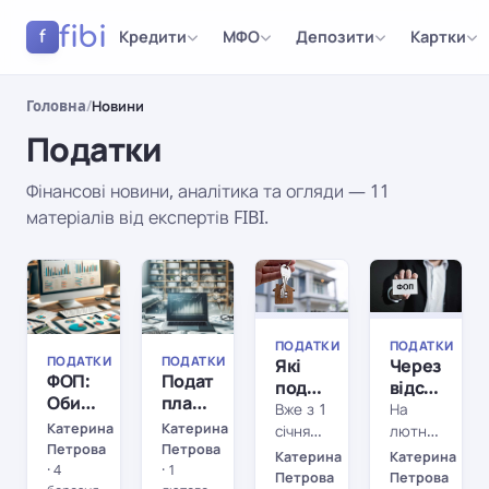
fibi
Кредити
МФО
Депозити
Картки
f
Головна
/
Новини
Податки
Фінансові новини, аналітика та огляди — 11
матеріалів від експертів FIBI.
Результати
ПОДАТКИ
ПОДАТКИ
ПОДАТКИ
ПОДАТКИ
ПОДАТКИ
ПОДАТКИ
ПОДАТКИ
ПОДАТКИ
Які
Через
ФОП:
Податкове
податки
відсутність
Обираємо
планування
на
касових
Вже з 1
На
оптимальну
як
продаж
апаратів
Катерина
Катерина
січня
лютневій
систему
інструмент
Петрова
Петрова
нерухомості
ФОП
2022
сесії
Катерина
Катерина
оподаткування
фінансового
·
4
·
1
у 2022
штрафуват
року
парламенту
Петрова
Петрова