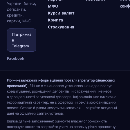
так і
були
цією
України: банки,
квадратних
за
МФО
конф
досвідчені
відправлені
адресою
депозити,
метрів
«зайві»
Курси валют
бізнесмени.
не
він
кредити,
у 2021
квадратні
Проте,
туди
подає
Крипта
картки, МФО.
році.
метри,
навіть
або на
звітності
Страхування
що
при
сплату
і
перевищують
Підтримка
такій
не тих
платить
ці
в
організаційно-
податків.
податки
значення.
Telegram
правовій
Це
в ДФС.
Наприклад,
формі
звичайна
якщо
Facebook
необхідно
ситуація,
квартира
строго
в якій
має
дотримуватися
немає
площу
законодавчих
нічого
62 м2,
Fibi — незалежний інформаційний портал (агрегатор фінансових
норм,
страшного.
то
пропозицій).
Fibi не є фінансовою установою, не надає послуг
вчасно
Є
платити
кредитування, розміщення депозитів чи страхування і не несе
вносити
механізми
потрібно
відповідальності за укладені договори. Інформація має виключно
платежі
повернення
інформаційний характер, не є офертою чи рекламою банківських
лише
і
переплати
послуг. Ставки й умови можуть змінюватися — звіряйте актуальні
за 2
внески.
по
дані на офіційних сайтах установ.
метри.
ЄСВ, і
Відповідальне запозичення: оцінюйте власну спроможність
в цій
повернути кошти та звертайте увагу на реальну річну процентну