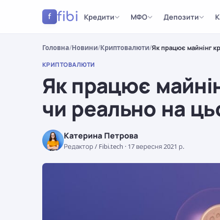
fibi
Кредити
МФО
Депозити
К
f
Головна
/
Новини
/
Криптовалюти
/
Як працює майнінг кр
КРИПТОВАЛЮТИ
Як працює майнін
чи реально на ць
Катерина Петрова
Редактор / Fibi.tech
·
17 вересня 2021 р.
КРИПТОВАЛЮТИ