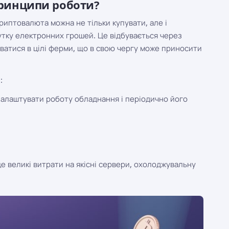
 принципи роботи?
криптовалюта можна не тільки купувати, але і
утку електронних грошей. Це відбувається через
уватися в цілі ферми, що в свою чергу може приносити
:
 налаштувати роботу обладнання і періодично його
 це великі витрати на якісні сервери, охолоджувальну