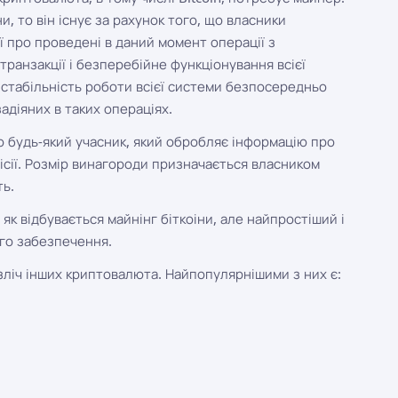
, то він існує за рахунок того, що власники
ї про проведені в даний момент операції з
транзакції і безперебійне функціонування всієї
стабільність роботи всієї системи безпосередньо
задіяних в таких операціях.
 будь-який учасник, який обробляє інформацію про
ісії. Розмір винагороди призначається власником
ть.
 як відбувається майнінг біткоіни, але найпростіший і
ого забезпечення.
езліч інших криптовалюта. Найпопулярнішими з них є: