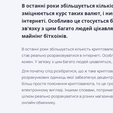
В останні роки збільшується кількі
зміцнюється курс таких валют, і н
інтернеті. Особливо це стосується б
зв'язку з цим багато людей цікавля
майнінг біткоінів.
В останні роки збільшується кількість криптовалю
стає реально розраховуватися в інтернеті. Особли
кожен. У зв'язку з цим багато людей цікавляться, 
Для початку слід розібратися, що ж таке криптов
розрахункових одиниць якої забезпечує децентр
більш просте пояснення криптовалюта, то це гр
електронному вигляді. Іншими словами, потримати
цілком реально розрахуватися в різних магазинах
онлайн-обміннику.