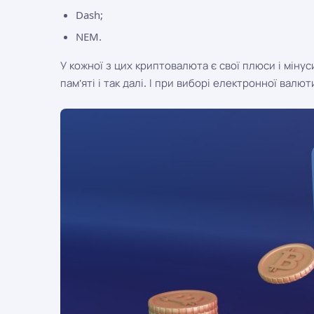
Dash;
NEM.
У кожної з цих криптовалюта є свої плюси і мінус
пам'яті і так далі. І при виборі електронної валю