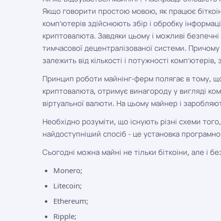
Якщо говорити простою мовою, як працює біткоіни
комп'ютерів здійснюють збір і обробку інформаці
криптовалюта. Завдяки цьому і можливі безпечні 
тимчасової децентралізованої системи. Причому 
залежить від кількості і потужності комп'ютерів, 
Принцип роботи майнінг-ферм полягає в тому, що
криптовалюта, отримує винагороду у вигляді ком
віртуальної валюти. На цьому майнер і заробляю
Необхідно розуміти, що існують різні схеми того,
найдоступніший спосіб - це установка програмн
Сьогодні можна майні не тільки біткоіни, але і б
Monero;
Litecoin;
Ethereum;
Ripple;