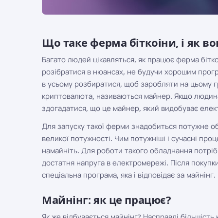
Що таке ферма біткоіни, і як в
Багато людей цікавляться, як працює ферма бітко
розібратися в нюансах, не будучи хорошим прогр
в усьому розбиратися, щоб заробляти на цьому 
криптовалюта, називаються майнер. Якщо людина
здогадатися, що це майнер, який видобуває елект
Для запуску такої ферми знадобиться потужне о
великої потужності. Чим потужніші і сучасні пр
намайніть. Для роботи такого обладнання потрі
достатня напруга в електромережі. Після покупк
спеціальна програма, яка і відповідає за майнінг.
Майнінг: як це працює?
Як же відбувається майнінг? Насправді більшість 