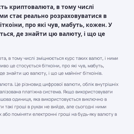
сть криптовалюта, в тому числі
ими стає реально розраховуватися в
іткоіни, про які чув, мабуть, кожен. У
ться, де знайти цю валюту, і що це
та, в тому числі зміцнюється курс таких валют, і ними
во це стосується біткоіни, про які чув, мабуть,
де знайти цю валюту, і що це майнінг біткоінів.
алюта. Це різновид цифрової валюти, облік внутрішніх
алізована платіжна система. Якщо використовувати
ошова одиниця, яка використовується виключно в
 такі гроші в руках не вийде, але сьогодні ними
 або поміняти електронні гроші на будь-яку валюту в