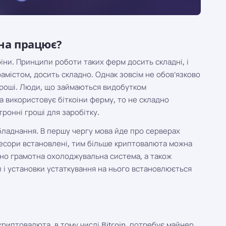
она працює?
іни. Принципи роботи таких ферм досить складні, і
амістом, досить складно. Однак зовсім не обов'язково
гроші. Люди, що займаються видобутком
 використовує біткоіни ферму, то не складно
ронні гроші для заробітку.
бладнання. В першу чергу мова йде про серверах
оцесори встановлені, тим більше криптовалюта можна
бно грамотна охолоджувальна система, а також
и і установки устаткування на нього встановлюється
криптовалюта, в тому числі Bitcoin, потребує майнер.