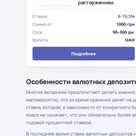
расторжением
Ставка
9–10,5%
Сумма от
1000 грн
Срок
90–360 дн.
Валюта
UAH
Подробнее
Особенности валютных депозит
Многие вкладчики предпочитают делать именно в
маловероятно, что за время хранения денег на 
ставка, которая, в зависимости от конкретного 
вовсе не означает, что они обязательно более 
годовой процентной ставкой.
В последнее время ставки валютных депозитов н