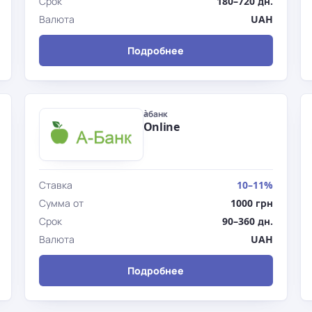
Срок
180–720 дн.
Валюта
UAH
Подробнее
àбанк
Online
Ставка
10–11%
Сумма от
1000 грн
Срок
90–360 дн.
Валюта
UAH
Подробнее