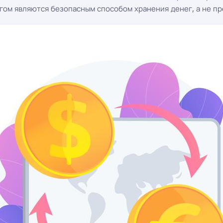
гом являются безопасным способом хранения денег, а не пр