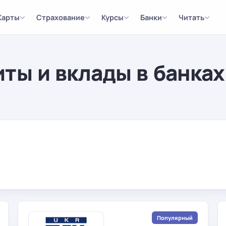
Карты
Страхование
Курсы
Банки
Читать
ы и вклады в банках 
Популярный