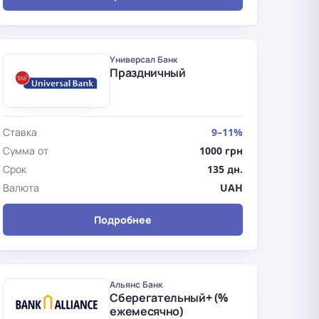
Универсал Банк
Праздничный
Ставка
9–11%
Сумма от
1000 грн
Срок
135 дн.
Валюта
UAH
Подробнее
Альянс Банк
Сберегательный+ (%
ежемесячно)