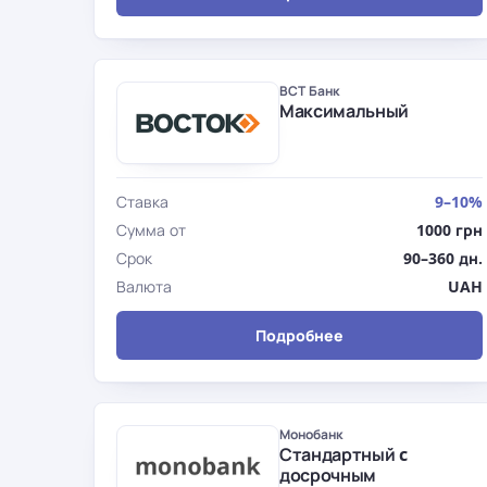
ВСТ Банк
Максимальный
Ставка
9–10%
Сумма от
1000 грн
Срок
90–360 дн.
Валюта
UAH
Подробнее
Монобанк
Стандартный c
досрочным