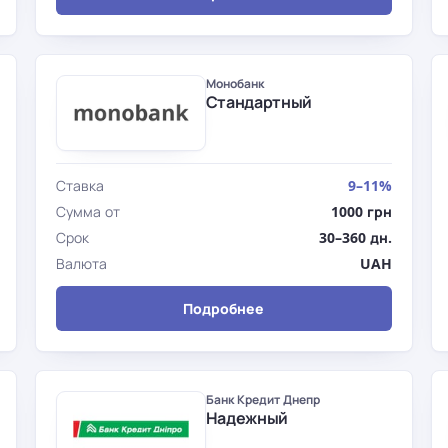
Монобанк
Стандартный
Ставка
9–11%
Сумма от
1000 грн
Срок
30–360 дн.
Валюта
UAH
Подробнее
Банк Кредит Днепр
Надежный