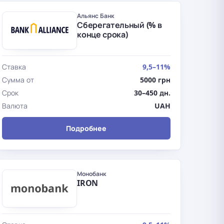
Альянс Банк
Сберегательный (% в
конце срока)
Ставка
9,5–11%
Сумма от
5000 грн
Срок
30–450 дн.
Валюта
UAH
Подробнее
Монобанк
IRON