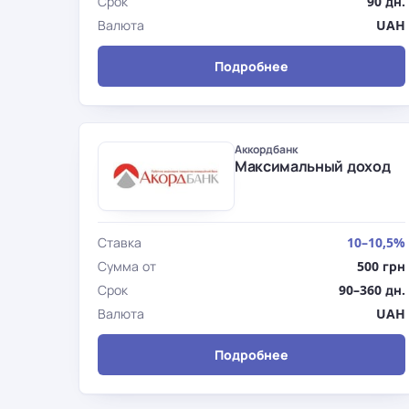
Срок
90 дн.
Валюта
UAH
Подробнее
Аккордбанк
Максимальный доход
Ставка
10–10,5%
Сумма от
500 грн
Срок
90–360 дн.
Валюта
UAH
Подробнее