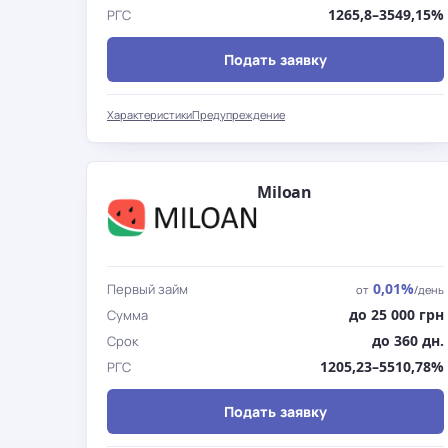
1265,8–3549,15%
РГС
Подать заявку
Характеристики
Предупреждение
Miloan
0,01%
Первый займ
от
/день
до 25 000 грн
Сумма
до 360 дн.
Срок
1205,23–5510,78%
РГС
Подать заявку