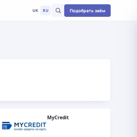
Подобрать заём
UK
RU
MyCredit