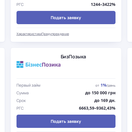
1244–3422%
РГС
Подать заявку
Характеристики
Предупреждение
БизПозыка
1%
Первый займ
от
/день
до 150 000 грн
Сумма
до 169 дн.
Срок
6663,59–9362,43%
РГС
Подать заявку