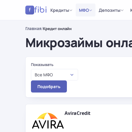
fibi
Кредиты
МФО
Депозиты
f
Главная
/
Кредит онлайн
Микрозаймы онла
Результаты
Показывать
Все МФО
Подобрать
AviraCredit