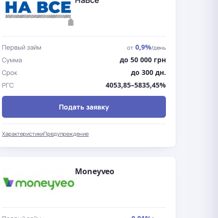
НаВсе
0,9%
Первый займ
от
/день
до 50 000 грн
Сумма
до 300 дн.
Срок
4053,85–5835,45%
РГС
Подать заявку
Характеристики
Предупреждение
Moneyveo