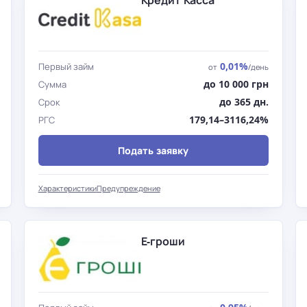
Кредит Касса
0,01%
Первый займ
от
/день
до 10 000 грн
Сумма
до 365 дн.
Срок
179,14–3116,24%
РГС
Подать заявку
Характеристики
Предупреждение
Е-гроши