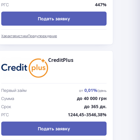
447%
РГС
Подать заявку
Характеристики
Предупреждение
CreditPlus
0,01%
Первый займ
от
/день
до 40 000 грн
Сумма
до 365 дн.
Срок
1244,45–3546,38%
РГС
Подать заявку