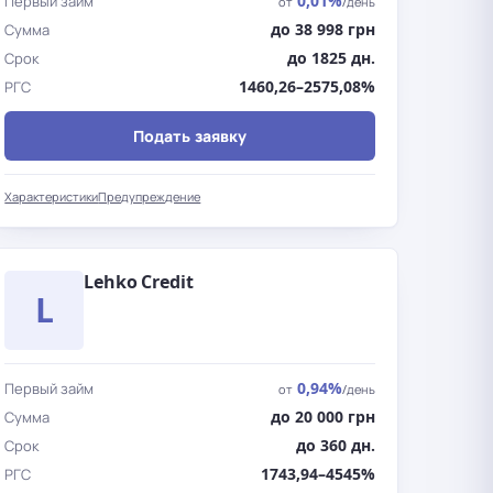
0,01%
Первый займ
от
/день
до 38 998 грн
Сумма
до 1825 дн.
Срок
1460,26–2575,08%
РГС
Подать заявку
Характеристики
Предупреждение
Lehko Credit
L
0,94%
Первый займ
от
/день
до 20 000 грн
Сумма
до 360 дн.
Срок
1743,94–4545%
РГС