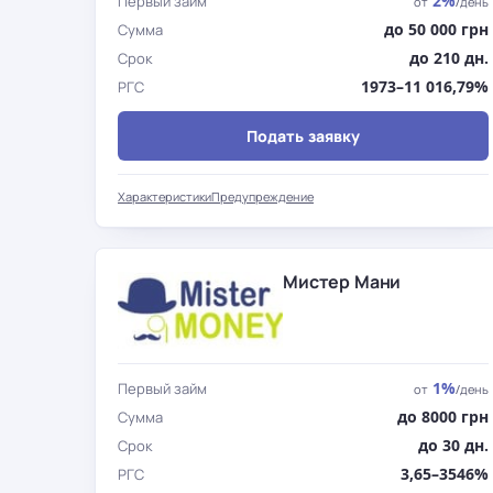
2%
Первый займ
от
/день
до 50 000 грн
Сумма
до 210 дн.
Срок
1973–11 016,79%
РГС
Подать заявку
Характеристики
Предупреждение
Мистер Мани
1%
Первый займ
от
/день
до 8000 грн
Сумма
до 30 дн.
Срок
3,65–3546%
РГС