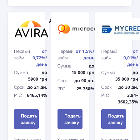
AviraCredit
Microcash
Первый
от
Первый
от
1,5%
/
Первый
от
займ
0,72%
/
займ
день
займ
0,01%
/
день
день
Сумма
до
Сумма
до
15 000 грн
Сумма
до
5900 грн
35 000 грн
Срок
до 90 дн.
Срок
до 21 дн.
Срок
до 30 дн.
РГС
25 750%
РГС
6465,14%
РГС
3,84–
3602,35%
Подать
Подать
Подать
заявку
заявку
заявку
Характеристики
Характеристики
Характеристики