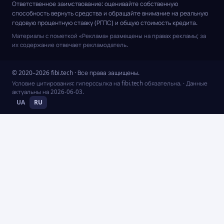
Ответственное заимствование: оценивайте собственную
способность вернуть средства и обращайте внимание на реальную
годовую процентную ставку (РГПС) и общую стоимость кредита.
Материалы с пометкой «Реклама» размещены на правах рекламы; за
их содержание отвечает рекламодатель.
© 2020–2026 fibi.tech · Все права защищены.
Условие цитирования: гиперссылка на fibi.tech обязательна.
· Данные
актуальны на
2026-06-03
.
UA
RU