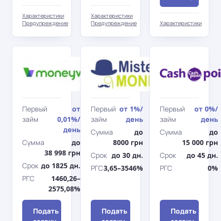
Характеристики
Характеристики
Предупреждение
Предупреждение
Характеристики
Moneyveo
Мистер
Мани
Первый
от
Первый
от
1%
/
Первый
от
0%
/
займ
0,01%
/
займ
день
займ
день
день
Сумма
до
Сумма
до
Сумма
до
8000 грн
15 000 грн
38 998 грн
Срок
до 30 дн.
Срок
до 45 дн.
Срок
до 1825 дн.
РГС
3,65–3546%
РГС
0%
РГС
1460,26–
2575,08%
Подать
Подать
Подать