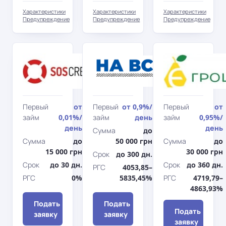
Характеристики
Характеристики
Характеристики
Предупреждение
Предупреждение
Предупреждение
SOS
НаВсе
CREDIT
Первый
от
Первый
от
0,9%
/
Первый
от
займ
0,01%
/
займ
день
займ
0,95%
/
день
день
Сумма
до
Сумма
до
50 000 грн
Сумма
до
15 000 грн
30 000 грн
Срок
до 300 дн.
Срок
до 30 дн.
Срок
до 360 дн.
РГС
4053,85–
РГС
0%
5835,45%
РГС
4719,79–
4863,93%
Подать
Подать
Подать
заявку
заявку
заявку