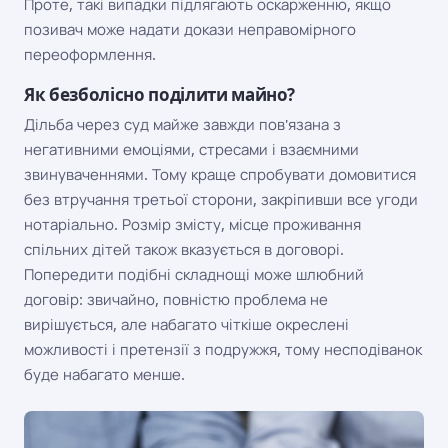
Проте, такі випадки підлягають оскарженню, якщо
позивач може надати докази неправомірного
переоформлення.
Як безболісно поділити майно?
Дільба через суд майже завжди пов'язана з
негативними емоціями, стресами і взаємними
звинуваченнями. Тому краще спробувати домовитися
без втручання третьої сторони, закріпивши все угоди
нотаріально. Розмір змісту, місце проживання
спільних дітей також вказується в договорі.
Попередити подібні складнощі може шлюбний
договір: звичайно, повністю проблема не
вирішується, але набагато чіткіше окреслені
можливості і претензії з подружжя, тому несподіванок
буде набагато менше.