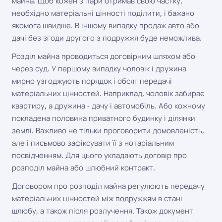
майна. Щоб кожен з пари отримав свою частку,
необхідно матеріальні цінності поділити, і бажано
якомога швидше. В іншому випадку продаж авто або
дачі без згоди другого з подружжя буде неможлива.
Розділ майна проводиться договірним шляхом або
через суд. У першому випадку чоловік і дружина
мирно узгоджують порядок і обсяг передачі
матеріальних цінностей. Наприклад, чоловік забирає
квартиру, а дружина - дачу і автомобіль. Або кожному
покладена половина приватного будинку і ділянки
землі. Важливо не тільки проговорити домовленість,
але і письмово зафіксувати її з нотаріальним
посвідченням. Для цього укладають договір про
розподіл майна або шлюбний контракт.
Договором про розподіл майна регулюють передачу
матеріальних цінностей між подружжям в стані
шлюбу, а також після розлучення. Також документ