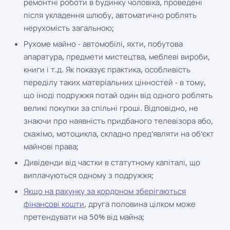
ремонтні роботи в будинку чоловіка, проведені
після укладення шлюбу, автоматично роблять
нерухомість загальною;
Рухоме майно - автомобілі, яхти, побутова
апаратура, предмети мистецтва, меблеві вироби,
книги і т.д. Як показує практика, особливість
переділу таких матеріальних цінностей - в тому,
що іноді подружжя потай один від одного роблять
великі покупки за спільні гроші. Відповідно, не
знаючи про наявність придбаного телевізора або,
скажімо, мотоцикла, складно пред'являти на об'єкт
майнові права;
Дивіденди від частки в статутному капіталі, що
виплачуються одному з подружжя;
Якщо на рахунку за кордоном зберігаються
фінансові кошти
, друга половина цілком може
претендувати на 50% від майна;