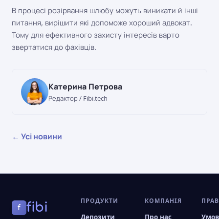
В процесі розірвання шлюбу можуть виникати й інші
питання, вирішити які допоможе хороший адвокат.
Тому для ефективного захисту інтересів варто
звертатися до фахівців.
Катерина Петрова
Редактор / Fibi.tech
← Усі новини
ПРОДУКТИ
КОМПАНІЯ
ПРА
fibi
f
Депозити
Про нас
Умо