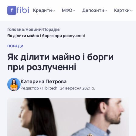
fibi
Кредити
МФО
Депозити
Картки
f
Головна
/
Новини
/
Поради
/
Як ділити майно і борги при розлученні
ПОРАДИ
Як ділити майно і борги
при розлученні
Катерина Петрова
Редактор / Fibi.tech
·
24 вересня 2021 р.
ПОРАДИ