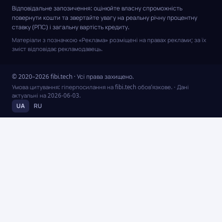
Відповідальне запозичення: оцінюйте власну спроможність
повернути кошти та звертайте увагу на реальну річну процентну
ставку (РПС) і загальну вартість кредиту.
Матеріали з позначкою «Реклама» розміщені на правах реклами; за їх
зміст відповідає рекламодавець.
© 2020–2026 fibi.tech · Усі права захищено.
Умова цитування: гіперпосилання на fibi.tech обов’язкове.
· Дані
актуальні на
2026-06-03
.
UA
RU