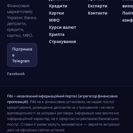
Фінансовий
Кредити
Експерти
вико
маркетплейс
Картки
Контакти
Полі
України: банки,
МФО
конф
депозити,
Курси валют
кредити,
Крипта
картки, МФО.
Страхування
Підтримка
в
Telegram
Facebook
Fibi — незалежний інформаційний портал (агрегатор фінансових
пропозицій).
Fibi не є фінансовою установою, не надає послуг
кредитування, розміщення депозитів чи страхування і не несе
відповідальності за укладені договори. Інформація має виключно
інформаційний характер, не є офертою чи рекламою банківських
послуг. Ставки й умови можуть змінюватися — звіряйте актуальні
дані на офіційних сайтах установ.