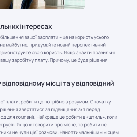
ільних інтересах
більшення вашої зарплати – це на користь усього
и на майбутнє, придумайте новий перспективний
родемонструйте свою користь. Якщо знайти правильні
 вашу заробітну плату. Причому, це буде рішення
відповідному місці та у відповідний
ої плати, робити це потрібно з розумом. Спочатку
 рішення звертатися за підвищення з/п перед
од для компанії. Найкраще це робити в «штиль», коли
трусів. Якщо ж говорити про місце, то робити це
тники не чули цієї розмови. Найоптимальнішим місцем