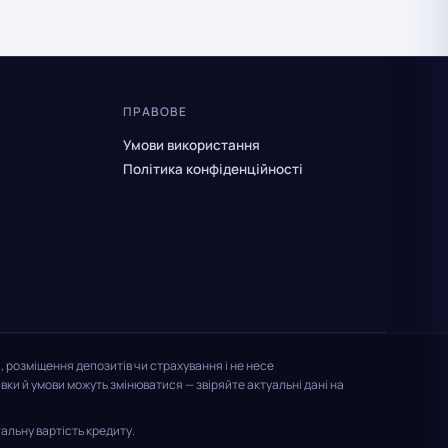
ПРАВОВЕ
Умови використання
Політика конфіденційності
, розміщення депозитів чи страхування і не несе
ки й умови можуть змінюватися — звіряйте актуальні дані на
альну вартість кредиту.