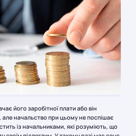
ачає його заробітної плати або він
, але начальство при цьому не поспішає
стить із начальниками, які розуміють, що
ту своїм підлеглим. У такому разі має сенс