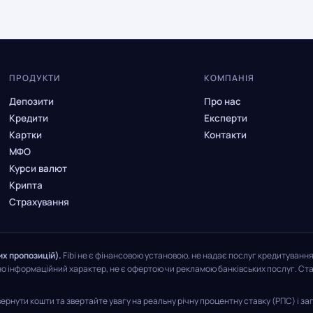
ПРОДУКТИ
КОМПАНІЯ
Депозити
Про нас
Кредити
Експерти
Картки
Контакти
МФО
Курси валют
Крипта
Страхування
их пропозицій).
Fibi не є фінансовою установою, не надає послуг кредитування
но інформаційний характер, не є офертою чи рекламою банківських послуг. Став
рнути кошти та звертайте увагу на реальну річну процентну ставку (РПС) і заг