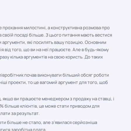
е прохання милостині, а конструктивна розмова про
а своїй посаді більше. З цього питання мають вестися
ти аргументи, які посилять вашу позицію. Основним
я від того, що ви на неї працюєте. Але в будь-якому
разу кілька аргументів на свою користь. До таких
півробітник почав виконувати більший обсяг роботи
іші проекти, то це вагомий аргумент для того, щоб
 якщо ви працюєте менеджером з продажу на ставці, і
% більше клієнтів, це може стати приводом для
лати за результат.
ти більше не стало, але з'явилася серйозніша
атися заробітна плата.