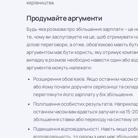
керівництва.
Продумайте аргументи
Будь-яка розмова про збільшення зарплати – це н
те, чому ви заслуговуєте на це, щоб отримувати н
ділові переговори, а отже, обов'язково мають бу
аргументом має бути користь, яку отримує компані
випадку в розмові необхідно навести один або від
аргументів можуть належати:
Розширення обов'язків. Якщо останнім часом с
або йому почали доручати серйозніші та складн
переглянути його зарплату у бік збільшення.
Поліпшення особистих результатів. Наприклад,
останнім часом вам вдається залучати на 15-20
збільшення ставки або переходу на систему оп
Підвищення відповідальності. Навіть якщо робо
відповідальність, то разом з нею має збільшув