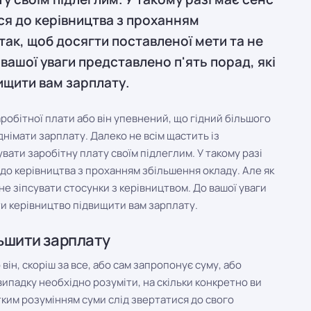
ися до керівництва з проханням
так, щоб досягти поставленої мети та не
вашої уваги представлено п'ять порад, які
щити вам зарплату.
аробітної плати або він упевнений, що гідний більшого
днімати зарплату. Далеко не всім щастить із
увати заробітну плату своїм підлеглим. У такому разі
 до керівництва з проханням збільшення окладу. Але як
не зіпсувати стосунки з керівництвом. До вашої уваги
ти керівництво підвищити вам зарплату.
льшити зарплату
він, скоріш за все, або сам запропонує суму, або
випадку необхідно розуміти, на скільки конкретно ви
ітким розумінням суми слід звертатися до свого