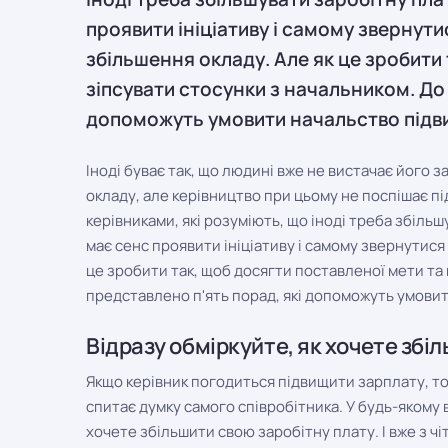
проявити ініціативу і самому звернут
збільшення окладу. Але як це зробити 
зіпсувати стосунки з начальником. До 
допоможуть умовити начальство підви
Іноді буває так, що людині вже не вистачає його з
окладу, але керівництво при цьому не поспішає пі
керівниками, які розуміють, що іноді треба збільш
має сенс проявити ініціативу і самому звернутися
це зробити так, щоб досягти поставленої мети та 
представлено п'ять порад, які допоможуть умови
Відразу обміркуйте, як хочете збі
Якщо керівник погодиться підвищити зарплату, то 
спитає думку самого співробітника. У будь-якому 
хочете збільшити свою заробітну плату. І вже з ч