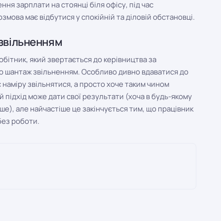
ння зарплати на стоянці біля офісу, під час
змова має відбутися у спокійній та діловій обстановці.
 звільненням
обітник, який звертається до керівництва за
бо шантаж звільненням. Особливо дивно вдаватися до
є наміру звільнятися, а просто хоче таким чином
й підхід може дати свої результати (хоча в будь-якому
рше), але найчастіше це закінчується тим, що працівник
без роботи.