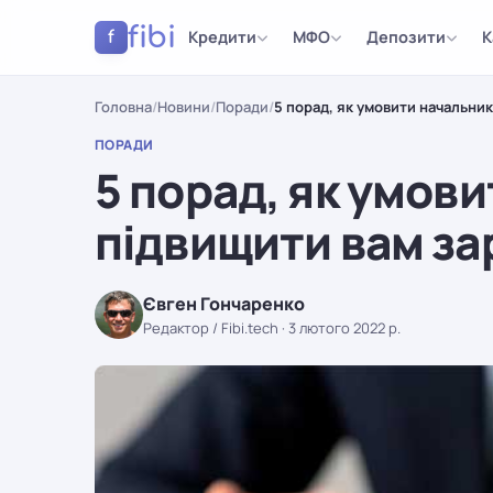
fibi
Кредити
МФО
Депозити
К
f
Головна
/
Новини
/
Поради
/
5 порад, як умовити начальни
ПОРАДИ
5 порад, як умов
підвищити вам за
Євген Гончаренко
Редактор / Fibi.tech
·
3 лютого 2022 р.
ПОРАДИ