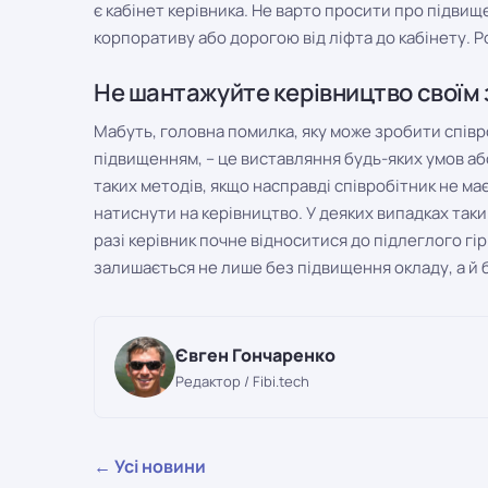
є кабінет керівника. Не варто просити про підвище
корпоративу або дорогою від ліфта до кабінету. Ро
Не шантажуйте керівництво своїм
Мабуть, головна помилка, яку може зробити співр
підвищенням, – це виставляння будь-яких умов а
таких методів, якщо насправді співробітник не ма
натиснути на керівництво. У деяких випадках таки
разі керівник почне відноситися до підлеглого гі
залишається не лише без підвищення окладу, а й 
Євген Гончаренко
Редактор / Fibi.tech
← Усі новини