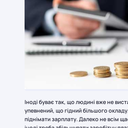
Іноді буває так, що людині вже не вист
упевнений, що гідний більшого окладу
піднімати зарплату. Далеко не всім ща
іноді треба збільшувати заробітну пла