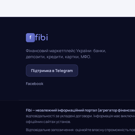
fibi
f
Фінансовий маркетплейс України: банки,
депозити, кредити, картки, МФО.
Підтримка в Telegram
Facebook
Fibi — незалежний інформаційний портал (агрегатор фінансов
відповідальності за укладені договори. Інформація має виключ
офіційних сайтах установ.
Відповідальне запозичення: оцінюйте власну спроможність пове