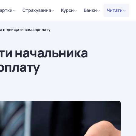
артки
Страхування
Курси
Банки
Читати
ка підвищити вам зарплату
ити начальника
рплату