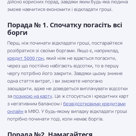
дійсно корисних порад, завдяки яким будь-яка людина
зможе навчитися економити і відкладати гроші.
Порада № 1. Спочатку погасіть всі
борги
Перш, ніж починати відкладати гроші, постарайтеся
розібратися зі своїми боргами. Якщо є, наприклад,
кредит 5000 грн
, який ніяк не вдається погасити,
через що постійно набігають відсотки, то в першу
чергу потрібно його закрити. Завдяки цьому зникне
одна стаття витрат, і ви зможете непогано
заощадити, адже не доведеться виплачувати відсотки
за
позикою на карту
. Це ж стосується і кредитних карт
з негативним балансом і
безвідсотковими кредитами
онлайн
в МФО. У будь-якому випадку відкладати гроші
потрібно починати тоді, коли немає боргів.
Порада №2. Намагайтеся