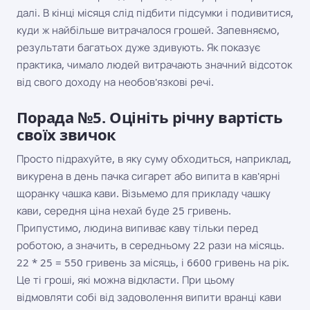
далі. В кінці місяця слід підбити підсумки і подивитися,
куди ж найбільше витрачалося грошей. Запевняємо,
результати багатьох дуже здивують. Як показує
практика, чимало людей витрачають значний відсоток
від свого доходу на необов'язкові речі.
Порада №5. Оцініть річну вартість
своїх звичок
Просто підрахуйте, в яку суму обходиться, наприклад,
викурена в день пачка сигарет або випита в кав'ярні
щоранку чашка кави. Візьмемо для прикладу чашку
кави, середня ціна нехай буде 25 гривень.
Припустимо, людина випиває каву тільки перед
роботою, а значить, в середньому 22 рази на місяць.
22 * 25 = 550 гривень за місяць, і 6600 гривень на рік.
Це ті гроші, які можна відкласти. При цьому
відмовляти собі від задоволення випити вранці кави