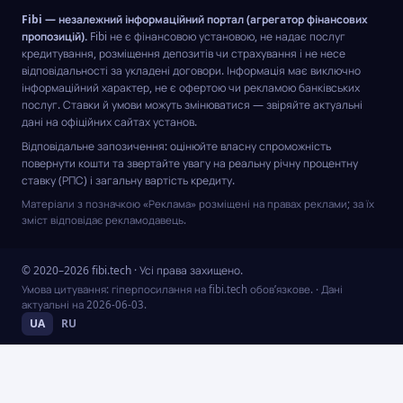
Fibi — незалежний інформаційний портал (агрегатор фінансових
пропозицій).
Fibi не є фінансовою установою, не надає послуг
кредитування, розміщення депозитів чи страхування і не несе
відповідальності за укладені договори. Інформація має виключно
інформаційний характер, не є офертою чи рекламою банківських
послуг. Ставки й умови можуть змінюватися — звіряйте актуальні
дані на офіційних сайтах установ.
Відповідальне запозичення: оцінюйте власну спроможність
повернути кошти та звертайте увагу на реальну річну процентну
ставку (РПС) і загальну вартість кредиту.
Матеріали з позначкою «Реклама» розміщені на правах реклами; за їх
зміст відповідає рекламодавець.
© 2020–2026 fibi.tech · Усі права захищено.
Умова цитування: гіперпосилання на fibi.tech обов’язкове.
· Дані
актуальні на
2026-06-03
.
UA
RU