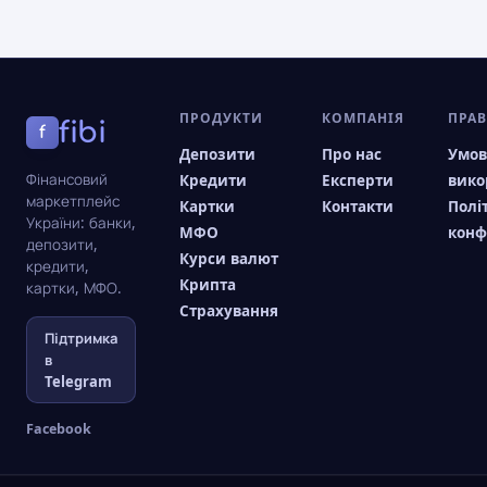
ПРОДУКТИ
КОМПАНІЯ
ПРА
fibi
f
Депозити
Про нас
Умо
Фінансовий
Кредити
Експерти
вико
маркетплейс
Картки
Контакти
Полі
України: банки,
МФО
конф
депозити,
Курси валют
кредити,
Крипта
картки, МФО.
Страхування
Підтримка
в
Telegram
Facebook