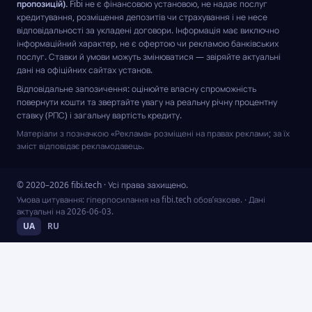
пропозицій).
Fibi не є фінансовою установою, не надає послуг
кредитування, розміщення депозитів чи страхування і не несе
відповідальності за укладені договори. Інформація має виключно
інформаційний характер, не є офертою чи рекламою банківських
послуг. Ставки й умови можуть змінюватися — звіряйте актуальні
дані на офіційних сайтах установ.
Відповідальне запозичення: оцінюйте власну спроможність
повернути кошти та звертайте увагу на реальну річну процентну
ставку (РПС) і загальну вартість кредиту.
Матеріали з позначкою «Реклама» розміщені на правах реклами; за їх
зміст відповідає рекламодавець.
© 2020–2026 fibi.tech · Усі права захищено.
Умова цитування: гіперпосилання на fibi.tech обов’язкове.
· Дані
актуальні на
2026-06-03
.
UA
RU