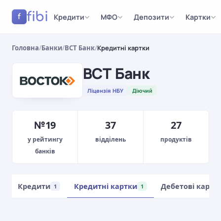
fibi
Кредити
МФО
Депозити
Картки
f
Головна
/
Банки
/
ВСТ Банк
/
Кредитні картки
ВСТ Банк
Ліцензія НБУ
Діючий
№19
37
27
у рейтингу
відділень
продуктів
банків
Кредити
Кредитні картки
Дебетові картк
2
1
1