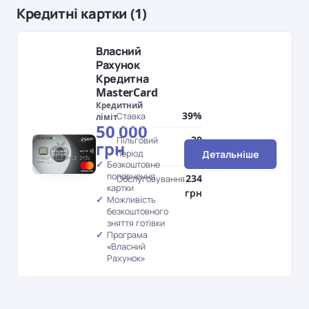
Кредитні картки (1)
Власний
Рахунок
Кредитна
MasterCard
Кредитний
39%
Ставка
ліміт
50 000
30
Пільговий
грн
період
дн.
Детальніше
Безкоштовне
поповнення
234
Обслуговування
картки
грн
Можливість
безкоштовного
зняття готівки
Програма
«Власний
Рахунок»