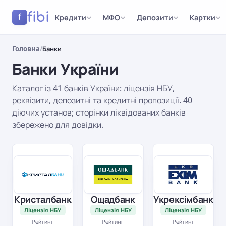
fibi
Кредити
МФО
Депозити
Картки
f
Головна
/
Банки
Банки України
Каталог із 41 банків України: ліцензія НБУ,
реквізити, депозитні та кредитні пропозиції. 40
діючих установ; сторінки ліквідованих банків
збережено для довідки.
Результати
Кристалбанк
Ощадбанк
Укрексімбанк
Ліцензія НБУ
Ліцензія НБУ
Ліцензія НБУ
Рейтинг
Рейтинг
Рейтинг