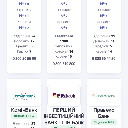
№34
№2
№1
Депозити
Депозити
Депозити
№31
№2
№3
Кредити
Кредити
Кредити
№37
№1
№3
Відділення
24
Відділення
Відділення
59
Депозити
17
1988
Депозити
21
Кредити
5
Депозити
6
Кредити
5
Картки
7
Кредити
14
Картки
14
Картки
15
0 800 50 55 99
0 800 50 44 50
0 800 210 800
КомІнБанк
ПЕРШИЙ
Правекс
ІНВЕСТИЦІЙНИЙ
Банк
Ліцензія НБУ
БАНК - ПІН Банк
Ліцензія НБУ
Відділення
37