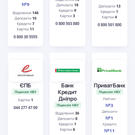
№9
Депозити
18
Депозити
13
Кредити
9
Кредити
1
Відділення
146
Картки
3
Картки
4
Депозити
10
0 800 503 880
Кредити
7
0 800 501 800
Картки
11
0 800 30 5555
ЄПБ
Банк
ПриватБанк
Кредит
Ліцензія НБУ
Ліцензія НБУ
Дніпро
Рейтинг
Картки
1
№3
Ліцензія НБУ
044 277 47 09
Депозити
Відділення
36
№1
Депозити
8
Кредити
1
Кредити
Картки
6
№11