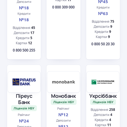
№45
Депозити
0 800 309 000
№18
Кредити
№63
Кредити
№18
Відділення
75
Депозити
9
Відділення
45
Кредити
9
Депозити
17
Картки
9
Кредити
5
Картки
12
0 800 50 20 30
0 800 500 255
Піреус
Монобанк
Укрсіббанк
Банк
Ліцензія НБУ
Ліцензія НБУ
Ліцензія НБУ
Рейтинг
Відділення
258
№12
Депозити
4
Рейтинг
Кредити
4
№24
Депозити
Картки
11
№12
Депозити