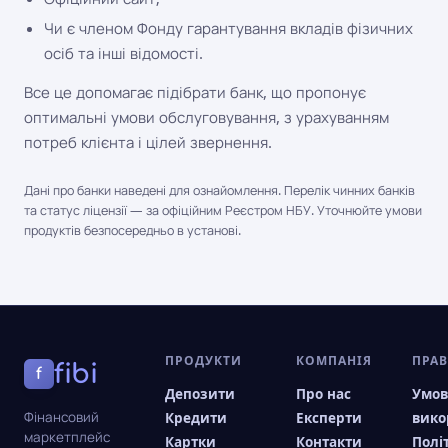
Чи є членом Фонду гарантування вкладів фізичних
осіб та інші відомості.
Все це допомагає підібрати банк, що пропонує
оптимальні умови обслуговування, з урахуванням
потреб клієнта і цілей звернення.
Дані про банки наведені для ознайомлення. Перелік чинних банків
та статус ліцензії — за офіційним Реєстром НБУ. Уточнюйте умови
продуктів безпосередньо в установі.
ПРОДУКТИ
КОМПАНІЯ
ПРА
fibi
f
Депозити
Про нас
Умо
Фінансовий
Кредити
Експерти
вико
маркетплейс
Картки
Контакти
Полі