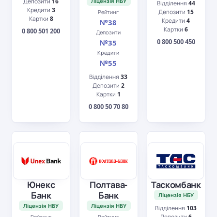
Депозити
16
Ліцензія НБУ
Відділення
44
Кредити
3
Депозити
15
Рейтинг
Картки
8
Кредити
4
№38
Картки
6
0 800 501 200
Депозити
0 800 500 450
№35
Кредити
№55
Відділення
33
Депозити
2
Картки
1
0 800 50 70 80
Юнекс
Полтава-
Таскомбанк
Банк
Банк
Ліцензія НБУ
Ліцензія НБУ
Ліцензія НБУ
Відділення
103
Депозити
6
Рейтинг
Рейтинг