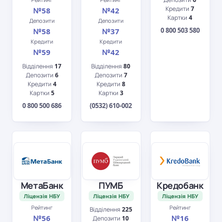
Кредити
7
№58
№42
Картки
4
Депозити
Депозити
0 800 503 580
№58
№37
Кредити
Кредити
№59
№42
Відділення
17
Відділення
80
Депозити
6
Депозити
7
Кредити
4
Кредити
8
Картки
5
Картки
3
0 800 500 686
(0532) 610-002
МетаБанк
ПУМБ
Кредобанк
Ліцензія НБУ
Ліцензія НБУ
Ліцензія НБУ
Рейтинг
Рейтинг
Відділення
225
№56
№16
Депозити
10