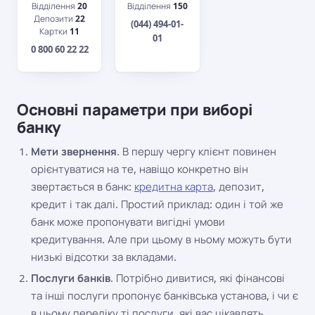
Відділення
20
Відділення
150
Депозити
22
(044) 494-01-
Картки
11
01
0 800 60 22 22
Основні параметри при виборі
банку
Мети звернення
. В першу чергу клієнт повинен
орієнтуватися на те, навіщо конкретно він
звертається в банк:
кредитна карта
, депозит,
кредит і так далі. Простий приклад: один і той же
банк може пропонувати вигідні умови
кредитування. Але при цьому в ньому можуть бути
низькі відсотки за вкладами.
Послуги банків
. Потрібно дивитися, які фінансові
та інші послуги пропонує банківська установа, і чи є
в цьому переліку ті послуги, які вас цікавлять.