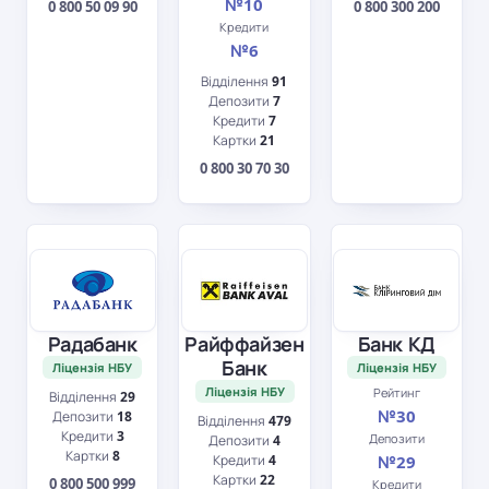
№10
0 800 50 09 90
0 800 300 200
Кредити
№6
Відділення
91
Депозити
7
Кредити
7
Картки
21
0 800 30 70 30
Радабанк
Райффайзен
Банк КД
Банк
Ліцензія НБУ
Ліцензія НБУ
Ліцензія НБУ
Рейтинг
Відділення
29
№30
Депозити
18
Відділення
479
Кредити
3
Депозити
Депозити
4
Картки
8
Кредити
4
№29
Картки
22
0 800 500 999
Кредити