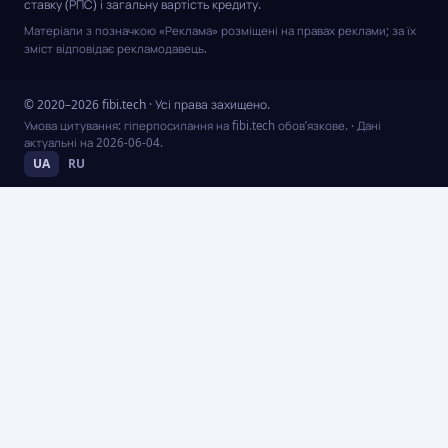
ставку (РПС) і загальну вартість кредиту.
Матеріали з позначкою «Реклама» розміщені на правах реклами; за їх
зміст відповідає рекламодавець.
© 2020–2026 fibi.tech · Усі права захищено.
Умова цитування: гіперпосилання на fibi.tech обов’язкове.
· Дані
актуальні на
2026-06-04
.
UA
RU