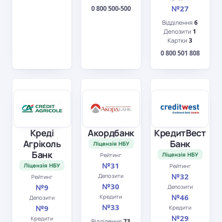
№27
0 800 500-500
Відділення
6
Депозити
1
Картки
3
0 800 501 808
Креді
Акордбанк
КредитВест
Агріколь
Банк
Ліцензія НБУ
Банк
Ліцензія НБУ
Рейтинг
№31
Ліцензія НБУ
Рейтинг
№32
Депозити
Рейтинг
№30
№9
Депозити
№46
Кредити
Депозити
№33
№9
Кредити
№29
Кредити
Відділення
73