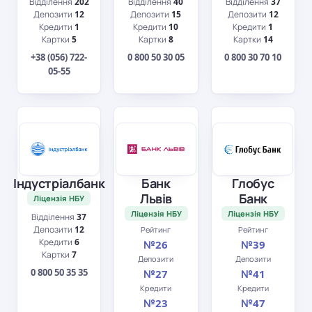
Відділення
202
Відділення
40
Відділення
37
Депозити
12
Депозити
15
Депозити
12
Кредити
1
Кредити
10
Кредити
1
Картки
5
Картки
8
Картки
14
+38 (056) 722-
0 800 50 30 05
0 800 30 70 10
05-55
Індустріалбанк
Банк
Глобус
Львів
Банк
Ліцензія НБУ
Ліцензія НБУ
Ліцензія НБУ
Відділення
37
Депозити
12
Рейтинг
Рейтинг
Кредити
6
№26
№39
Картки
7
Депозити
Депозити
0 800 50 35 35
№27
№41
Кредити
Кредити
№23
№47