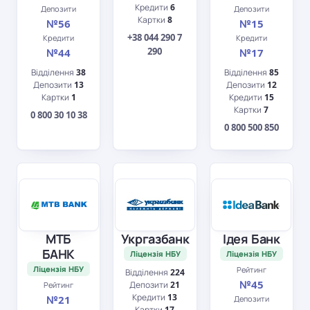
Кредити
6
Депозити
Депозити
Картки
8
№56
№15
+38 044 290 7
Кредити
Кредити
290
№44
№17
Відділення
38
Відділення
85
Депозити
13
Депозити
12
Картки
1
Кредити
15
Картки
7
0 800 30 10 38
0 800 500 850
МТБ
Укргазбанк
Ідея Банк
БАНК
Ліцензія НБУ
Ліцензія НБУ
Ліцензія НБУ
Рейтинг
Відділення
224
№45
Депозити
21
Рейтинг
Кредити
13
№21
Депозити
Картки
17