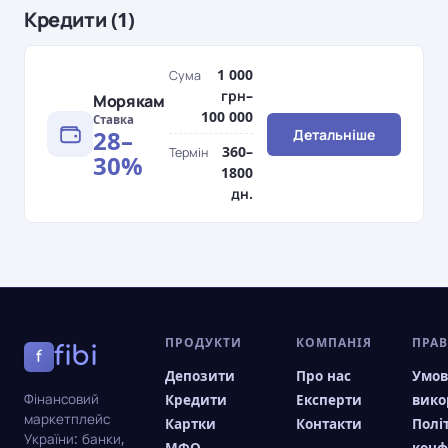
Кредити (1)
1 000
Сума
грн–
Морякам
100 000
Ставка
28–
Детальніше
360–
Термін
30%
1800
дн.
ПРОДУКТИ
КОМПАНІЯ
ПРА
fibi
f
Депозити
Про нас
Умо
Фінансовий
Кредити
Експерти
вико
маркетплейс
Картки
Контакти
Полі
України: банки,