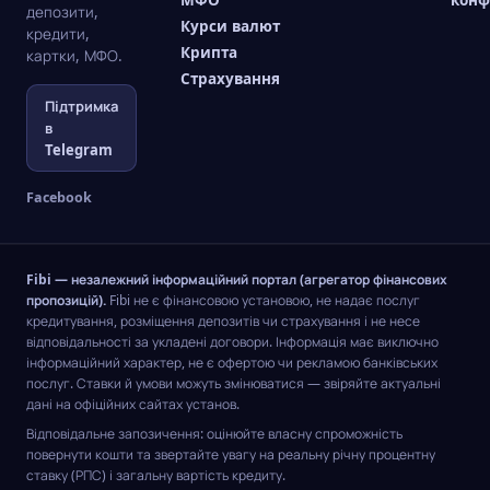
МФО
конф
депозити,
Курси валют
кредити,
Крипта
картки, МФО.
Страхування
Підтримка
в
Telegram
Facebook
Fibi — незалежний інформаційний портал (агрегатор фінансових
пропозицій).
Fibi не є фінансовою установою, не надає послуг
кредитування, розміщення депозитів чи страхування і не несе
відповідальності за укладені договори. Інформація має виключно
інформаційний характер, не є офертою чи рекламою банківських
послуг. Ставки й умови можуть змінюватися — звіряйте актуальні
дані на офіційних сайтах установ.
Відповідальне запозичення: оцінюйте власну спроможність
повернути кошти та звертайте увагу на реальну річну процентну
ставку (РПС) і загальну вартість кредиту.