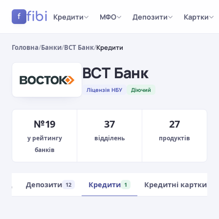
fibi
Кредити
МФО
Депозити
Картки
f
Головна
/
Банки
/
ВСТ Банк
/
Кредити
ВСТ Банк
Ліцензія НБУ
Діючий
№19
37
27
у рейтингу
відділень
продуктів
банків
ляд
Депозити
Кредити
Кредитні картки
12
1
1