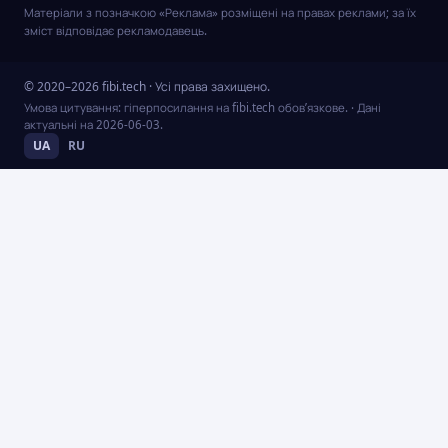
Матеріали з позначкою «Реклама» розміщені на правах реклами; за їх
зміст відповідає рекламодавець.
© 2020–2026 fibi.tech · Усі права захищено.
Умова цитування: гіперпосилання на fibi.tech обов’язкове.
· Дані
актуальні на
2026-06-03
.
UA
RU