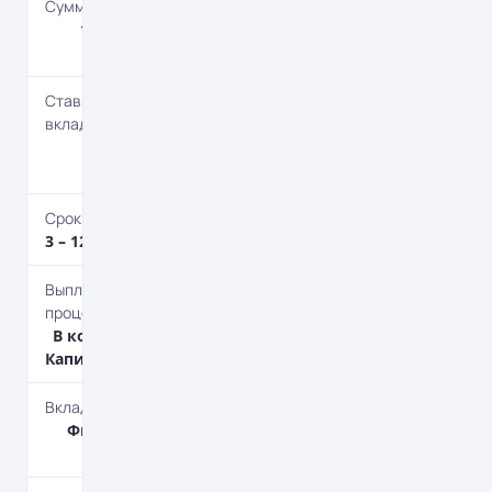
Сумма депозита
10 – 500 000
дол.
Ставка по
вкладу
1.8 – 2%
годовых
Срок депозита
3 – 12 мес.
Выплата
процентов
В конце срока,
Капитализация
Вкладчик
Физическим
лицам