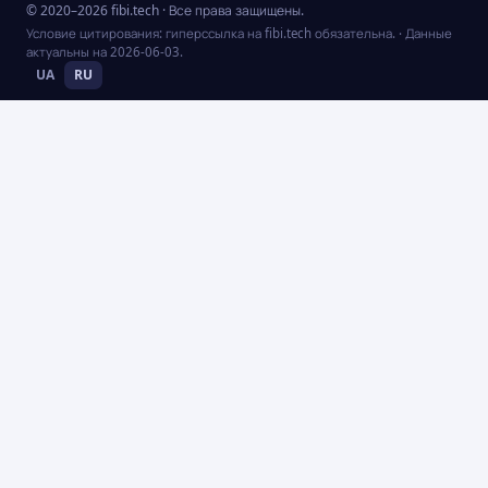
© 2020–2026 fibi.tech · Все права защищены.
Условие цитирования: гиперссылка на fibi.tech обязательна.
· Данные
актуальны на
2026-06-03
.
UA
RU