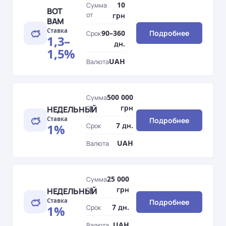
10
Сумма
ВОТ
от
грн
ВАМ
Ставка
90–360
Подробнее
Срок
1,3–
дн.
1,5%
UAH
Валюта
500 000
Сумма
от
грн
НЕДЕЛЬНЫЙ
Ставка
Подробнее
7 дн.
1%
Срок
UAH
Валюта
25 000
Сумма
от
грн
НЕДЕЛЬНЫЙ
Ставка
Подробнее
7 дн.
1%
Срок
UAH
Валюта