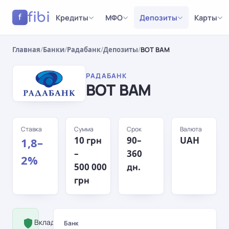
fibi
Кредиты
МФО
Депозиты
Карты
f
Главная
/
Банки
/
Радабанк
/
Депозиты
/
ВОТ ВАМ
РАДАБАНК
ВОТ ВАМ
Ставка
Сумма
Срок
Валюта
10 грн
90–
UAH
1,8–
–
360
2%
500 000
дн.
грн
Вклад застрахован Фондом
Банк