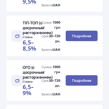
9,5%
UAH
Валюта
1000
ТІП-ТОП (с
Сумма
досрочным
от
грн
расторжением)
30–720
Подробнее
Срок
Ставка
6,5–
дн.
8,5%
UAH
Валюта
1000
ОГО (с
Сумма
досрочным
от
грн
расторжением)
30–720
Подробнее
Срок
Ставка
6,5–
дн.
9%
UAH
Валюта