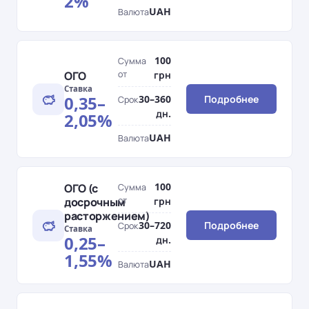
2%
UAH
Валюта
100
Сумма
ОГО
от
грн
Ставка
0,35–
30–360
Подробнее
Срок
дн.
2,05%
UAH
Валюта
100
ОГО (с
Сумма
досрочным
от
грн
расторжением)
30–720
Подробнее
Срок
Ставка
0,25–
дн.
1,55%
UAH
Валюта