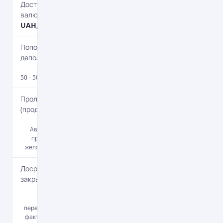
Доступные
валюты
UAH, USD, EUR
Пополнение
депозита
Да
50 - 50 000 USD.
Пролонгация
(продление)
Да
Автоматическая
пролонгация по
желанию Клиента.
Досрочное
закрытие
Да
Проценты
перечисляются за
фактический срок