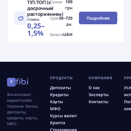
100
ТІП-ТОП (с
Сумма
досрочным
от
грн
расторжением)
30–720
Подробнее
Срок
Ставка
0,25–
дн.
1,5%
UAH
Валюта
ПРОДУКТЫ
КОМПАНИЯ
ПР
fibi
f
Депозиты
О нас
Ус
Финансовый
Кредиты
Эксперты
ис
маркетплейс
Карты
Контакты
По
Украины: банки,
МФО
ко
депозиты,
Курсы валют
кредиты, карты,
Крипта
МФО.
Страхование