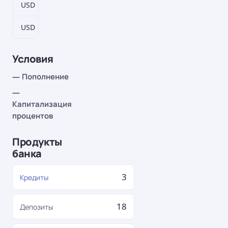
USD
93–2883 дн.
1,8%
USD
186–5766 дн.
2%
Условия
— Пополнение
—
Капитализация
процентов
Продукты
банка
3
Кредиты
18
Депозиты