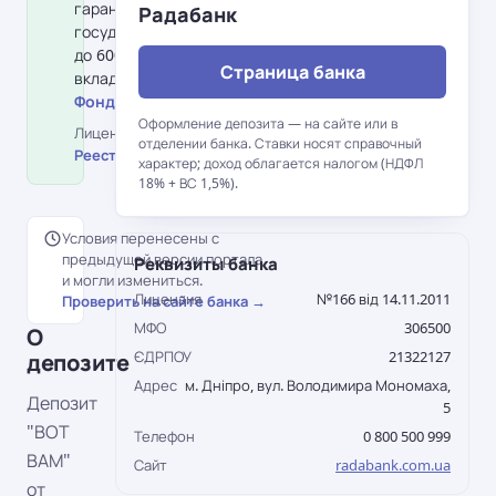
гарантирования вкладов физлиц:
Радабанк
государство гарантирует возврат
до 600 000 грн на одного
Страница банка
вкладчика в банке.
Фонд гарантирования вкладов →
Оформление депозита — на сайте или в
Лицензия НБУ №166 від 14.11.2011 ·
отделении банка. Ставки носят справочный
Реестр НБУ →
характер; доход облагается налогом (НДФЛ
18% + ВС 1,5%).
Условия перенесены с
предыдущей версии портала
Реквизиты банка
и могли измениться.
Лицензия
№166 від 14.11.2011
Проверить на сайте банка →
МФО
306500
О
ЄДРПОУ
21322127
депозите
Адрес
м. Дніпро, вул. Володимира Мономаха,
Депозит
5
"ВОТ
Телефон
0 800 500 999
ВАМ"
Сайт
radabank.com.ua
от