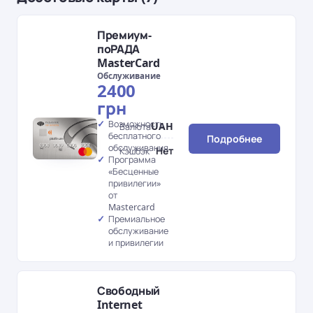
Премиум-
поРАДА
MasterCard
Обслуживание
2400
грн
Возможность
UAH
Валюта
бесплатного
Подробнее
обслуживания
Нет
Кэшбэк
Программа
«Бесценные
привилегии»
от
Mastercard
Премиальное
обслуживание
и привилегии
Свободный
Internet