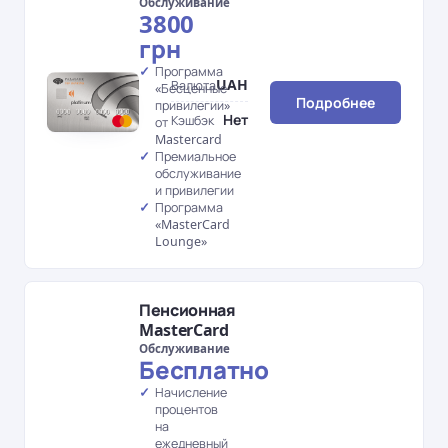
Обслуживание
3800
грн
Программа
UAH
Валюта
«Бесценные
Подробнее
привилегии»
Нет
Кэшбэк
от
Mastercard
Премиальное
обслуживание
и привилегии
Программа
«MasterCard
Lounge»
Пенсионная
MasterCard
Обслуживание
Бесплатно
Начисление
процентов
на
ежедневный