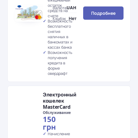
ежедневный
остаток
UAH
Валюта
средств на
Подробнее
счете
Нет
Кэшбэк
Возможность
бесплатного
снятия
наличных в
банкоматах и
кассах банка
Возможность
получения
кредита в
форме
овердрафт
Электронный
кошелек
MasterCard
Обслуживание
150
грн
Начисление