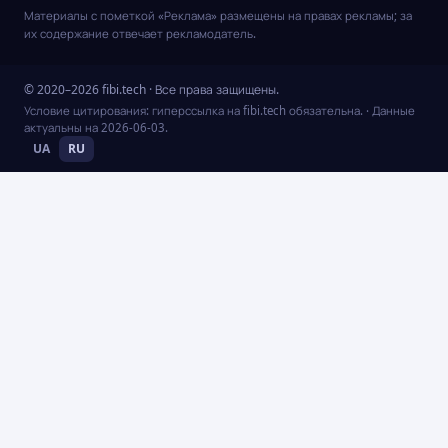
Материалы с пометкой «Реклама» размещены на правах рекламы; за
их содержание отвечает рекламодатель.
© 2020–2026 fibi.tech · Все права защищены.
Условие цитирования: гиперссылка на fibi.tech обязательна.
· Данные
актуальны на
2026-06-03
.
UA
RU