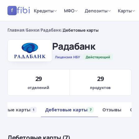
fibi
Кредиты
МФО
Депозиты
Карты
f
Главная
/
Банки
/
Радабанк
/
Дебетовые карты
Радабанк
Лицензия НБУ
Действующий
29
29
отделений
продуктов
итные карты
Дебетовые карты
Отзывы
Отд
1
7
Дебетовые карты (7)