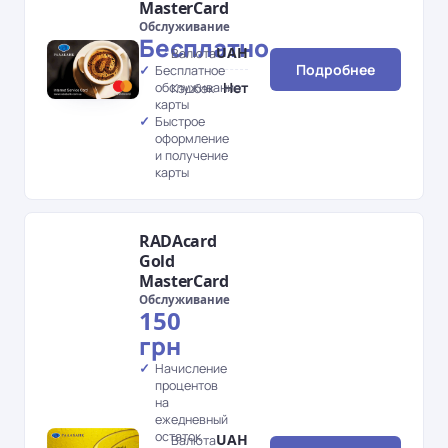
MasterCard
Обслуживание
Бесплатно
UAH
Валюта
Подробнее
Бесплатное
Нет
обслуживание
Кэшбэк
карты
Быстрое
оформление
и получение
карты
RADAcard
Gold
MasterCard
Обслуживание
150
грн
Начисление
процентов
на
ежедневный
остаток
UAH
Валюта