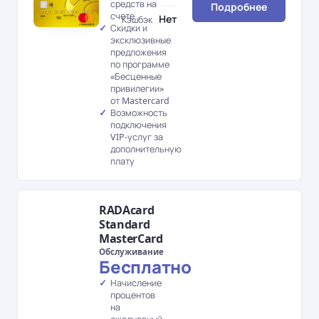
средств на
Подробнее
счете
Нет
Кэшбэк
Скидки и
эксклюзивные
предложения
по программе
«Бесценные
привилегии»
от Mastercard
Возможность
подключения
VIP-услуг за
дополнительную
плату
RADAcard
Standard
MasterCard
Обслуживание
Бесплатно
Начисление
процентов
на