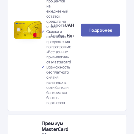
процентов
на
ежедневный
остаток
средств на
UAH
Валюта
счете
Подробнее
Скидки и
Нет
Кэшбэк
эксклюзивные
предложения
по программе
«Бесценные
привилегии»
от Mastercard
Возможность
бесплатного
снятия
наличных в
сети банка и
банкоматах
банков-
партнеров
Премиум
MasterCard