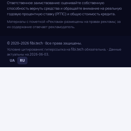
Ответственное заимствование: оценивайте собственную
способность вернуть средства и обращайте внимание на реальную
годовую процентную ставку (РГПС) и общую стоимость кредита.
Материалы с пометкой «Реклама» размещены на правах рекламы; за
их содержание отвечает рекламодатель.
© 2020–2026 fibi.tech · Все права защищены.
Условие цитирования: гиперссылка на fibi.tech обязательна.
· Данные
актуальны на
2026-06-03
.
UA
RU