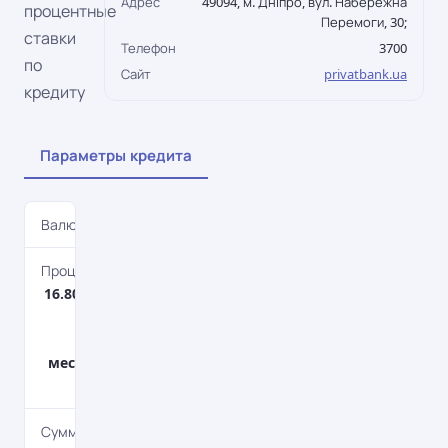
Адрес
49094, м. Дніпро, вул. Набережна
процентные
Перемоги, 30;
ставки
Телефон
3700
по
Сайт
privatbank.ua
кредиту
Параметры кредита
Валюта
UAH
Процентная ставка
16.80% – 19.20%1,6% в
месяц - первые 6
месяцев, 1,4% в
месяц - следующие 6
месяцев.
Сумма кредита