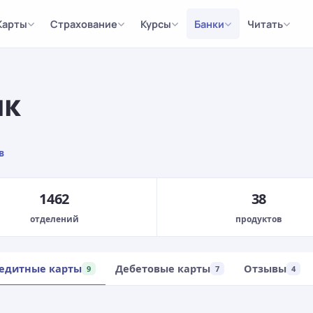
Карты
Страхование
Курсы
Банки
Читать
нк
в
1462
38
отделений
продуктов
едитные карты
Дебетовые карты
Отзывы
9
7
4