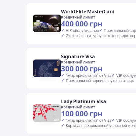
World Elite MasterCard
Кредитный лимит
400 000 грн
VIP обслуживание
Премиальный сер
Эксклюзивные услуги от консьерж-се
Signature Visa
Кредитный лимит
300 000 грн
"Мир привилегий" от Visa
VIP обслу
Премиальный сервис в путешествиях
Lady Platinum Visa
Кредитный лимит
100 000 грн
"Мир привилегий" от Visa
VIP обслу
Карта для современной успешной же