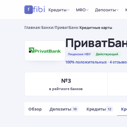
fibi
Кредиты
МФО
Депозиты
f
Главная
/
Банки
/
ПриватБанк
/
Кредитные карты
ПриватБа
Лицензия НБУ
Действующий
100% положительных · 4 отзыво
№3
в рейтинге банков
Обзор
Депозиты
Кредиты
Кр
10
12