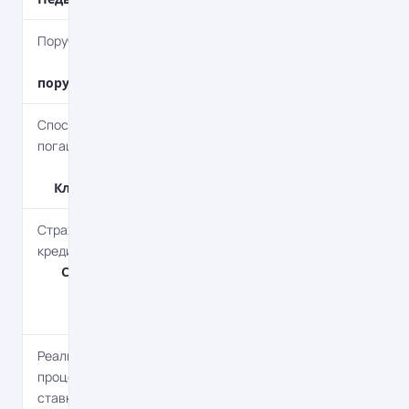
Поручительство
Под
поручительство
Способ
погашения
Aннуитет,
Классический
Страхование
кредита
Страхование
предмета
залога
Реальная
процентная
ставка