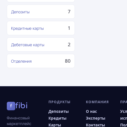
7
Депозиты
1
Кредитные карты
2
Дебетовые карты
80
Отделения
ПРОДУКТЫ
КОМПАНИЯ
ПР
fibi
f
Депозиты
О нас
Ус
Финансовый
Кредиты
Эксперты
ис
маркетплейс
Карты
Контакты
По