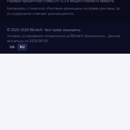
годовую процентную ставку (РГПС) и общую стоимость кредита.
Материалы с пометкой «Реклама» размещены на правах рекламы; за
их содержание отвечает рекламодатель.
© 2020–2026 fibi.tech · Все права защищены.
Условие цитирования: гиперссылка на fibi.tech обязательна.
· Данные
актуальны на
2026-06-03
.
UA
RU