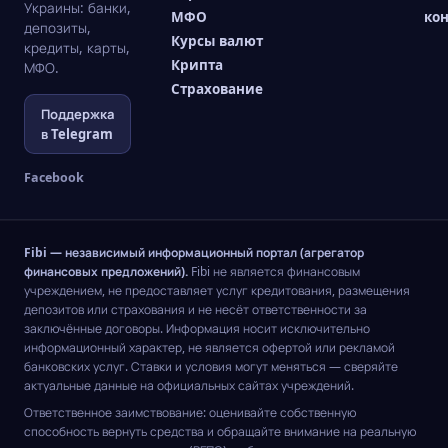
Украины: банки,
МФО
ко
депозиты,
Курсы валют
кредиты, карты,
Крипта
МФО.
Страхование
Поддержка
в Telegram
Facebook
Fibi — независимый информационный портал (агрегатор
финансовых предложений).
Fibi не является финансовым
учреждением, не предоставляет услуг кредитования, размещения
депозитов или страхования и не несёт ответственности за
заключённые договоры. Информация носит исключительно
информационный характер, не является офертой или рекламой
банковских услуг. Ставки и условия могут меняться — сверяйте
актуальные данные на официальных сайтах учреждений.
Ответственное заимствование: оценивайте собственную
способность вернуть средства и обращайте внимание на реальную