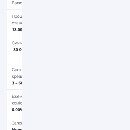
Валюта
UAH
Процентная
ставка
18.00%
Сумма кредита
80 000 грн. – 250
000 грн.
Срок
кредитования
3 – 60 мес.
Ежемесячная
комісія
0.00%
Залог
Недвижимость