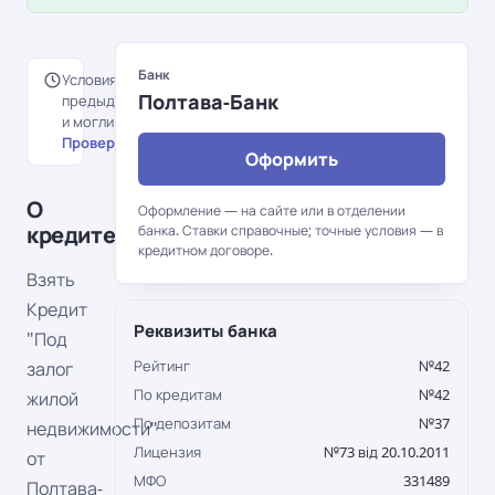
Банк
Условия перенесены с
Полтава-Банк
предыдущей версии портала
и могли измениться.
Проверить на сайте банка →
Оформить
О
Оформление — на сайте или в отделении
кредите
банка. Ставки справочные; точные условия — в
кредитном договоре.
Взять
Кредит
Реквизиты банка
"Под
Рейтинг
№42
залог
По кредитам
№42
жилой
По депозитам
№37
недвижимости"
Лицензия
№73 від 20.10.2011
от
МФО
331489
Полтава-