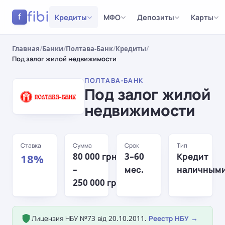
fibi
Кредиты
МФО
Депозиты
Карты
f
Главная
/
Банки
/
Полтава-Банк
/
Кредиты
/
Под залог жилой недвижимости
ПОЛТАВА-БАНК
Под залог жилой
недвижимости
Ставка
Сумма
Срок
Тип
80 000 грн
3–60
Кредит
18%
–
мес.
наличным
250 000 грн
Лицензия НБУ №73 від 20.10.2011.
Реестр НБУ →