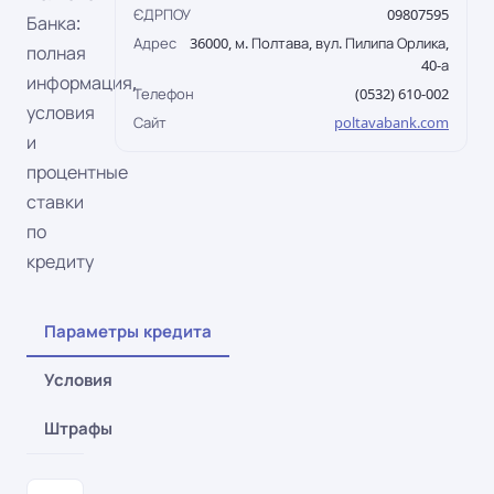
ЄДРПОУ
09807595
Банка:
Адрес
36000, м. Полтава, вул. Пилипа Орлика,
полная
40-а
информация,
Телефон
(0532) 610-002
условия
Сайт
poltavabank.com
и
процентные
ставки
по
кредиту
Параметры кредита
Условия
Штрафы