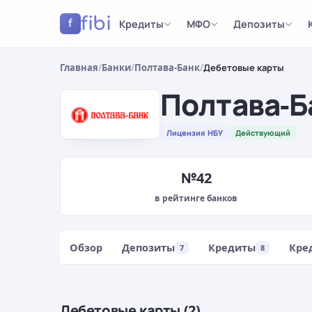
fibi
Кредиты
МФО
Депозиты
f
Главная
/
Банки
/
Полтава-Банк
/
Дебетовые карты
Полтава-Б
Лицензия НБУ
Действующий
№42
в рейтинге банков
Обзор
Депозиты
Кредиты
Кре
7
8
Дебетовые карты (2)