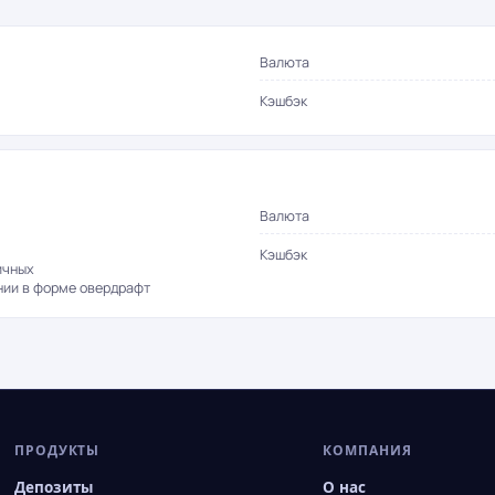
Валюта
Кэшбэк
Валюта
Кэшбэк
ичных
нии в форме овердрафт
ПРОДУКТЫ
КОМПАНИЯ
Депозиты
О нас