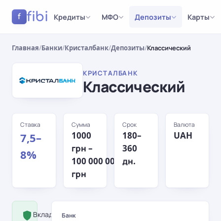
fibi
Кредиты
МФО
Депозиты
Карты
f
Главная
/
Банки
/
Кристалбанк
/
Депозиты
/
Классический
КРИСТАЛБАНК
Классический
Ставка
Сумма
Срок
Валюта
1000
180–
UAH
7,5–
грн –
360
8%
100 000 000
дн.
грн
Вклад застрахован Фондом
Банк