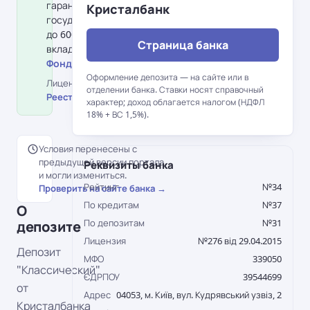
гарантирования вкладов физлиц:
Кристалбанк
государство гарантирует возврат
до 600 000 грн на одного
Страница банка
вкладчика в банке.
Фонд гарантирования вкладов →
Оформление депозита — на сайте или в
Лицензия НБУ №276 від 29.04.2015 ·
отделении банка. Ставки носят справочный
Реестр НБУ →
характер; доход облагается налогом (НДФЛ
18% + ВС 1,5%).
Условия перенесены с
предыдущей версии портала
Реквизиты банка
и могли измениться.
Рейтинг
№34
Проверить на сайте банка →
По кредитам
№37
О
По депозитам
№31
депозите
Лицензия
№276 від 29.04.2015
Депозит
МФО
339050
"Классический"
ЄДРПОУ
39544699
от
Адрес
04053, м. Київ, вул. Кудрявський узвіз, 2
Кристалбанка