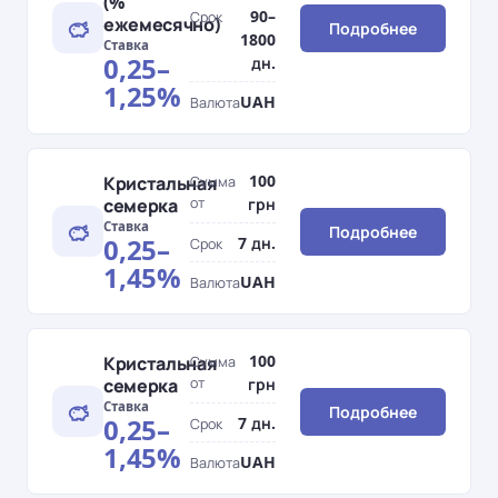
(%
90–
Срок
ежемесячно)
Подробнее
1800
Ставка
0,25–
дн.
1,25%
UAH
Валюта
100
Кристальная
Сумма
семерка
от
грн
Ставка
Подробнее
0,25–
7 дн.
Срок
1,45%
UAH
Валюта
100
Кристальная
Сумма
семерка
от
грн
Ставка
Подробнее
0,25–
7 дн.
Срок
1,45%
UAH
Валюта