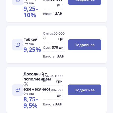
Ставка
дн.
9,25–
10%
UAH
Валюта
50 000
Сумма
от
грн
Гибкий
Ставка
Подробнее
370 дн.
9,25%
Срок
UAH
Валюта
Доходный с
1000
Сумма
пополнением
от
грн
(%
ежемесячно)
90–360
Подробнее
Срок
Ставка
дн.
8,75–
9,5%
UAH
Валюта