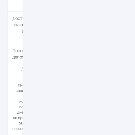
лицам
Доступные
валюты
UAH, USD,
EUR
Пополнение
депозита
Да
Для вкладов
сроком 6
месяцев - в
течение всего
срока действия
вклада, за
исключением
последних 30
дней и в сумме
не превышающей
50% от суммы
первоначального
взноса. Для