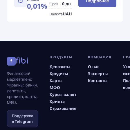
Подробнее
0 дн.
0,01%
Срок
UAH
Валюта
ПРОДУКТЫ
КОМПАНИЯ
ПР
fibi
f
Депозиты
О нас
Ус
Финансовый
Кредиты
Эксперты
ис
маркетплейс
Карты
Контакты
По
Украины: банки,
МФО
ко
депозиты,
Курсы валют
кредиты, карты,
Крипта
МФО.
Страхование
Поддержка
в Telegram