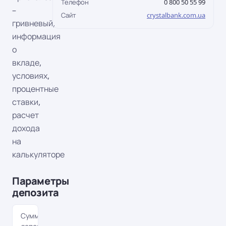
Телефон
0 800 50 55 99
–
Сайт
crystalbank.com.ua
гривневый,
информация
о
вкладе,
условиях,
процентные
ставки,
расчет
дохода
на
калькуляторе
Параметры
депозита
Сумма