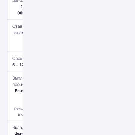
депозита
1 000 – 100
000 000 грн.
Ставка по
вкладу
7.5 – 8%
годовых
Срок депозита
6 – 12 мес.
Выплата
процентов
Ежемесячно,
В конце
срока
Ежемесячно или
в конце срока.
Вкладчик
Физическим