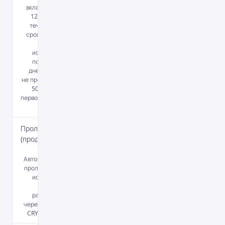
вкладов сроком
12 месяцев - в
течение всего
срока действия
вклада, за
исключением
последних 90
дней и в сумме
не превышающей
50% от суммы
первоначального
взноса.
Пролонгация
(продление)
Да
Автоматическая
пролонгация, за
исключением
вкладов
размещенных
через СДБО "My
CRYSTALBANK".