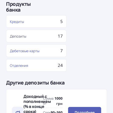
Продукты
банка
5
Кредиты
17
Депозиты
7
Дебетовые карты
24
Отделения
Другие депозиты банка
Доходный с
1000
Сумма
пополнением
от
грн
(% в конце
срока)
90–360
Подробнее
Срок