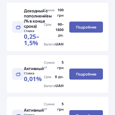
100
Доходный с
Сумма
от
грн
пополнением
(% в конце
90–
Срок
срока)
Подробнее
1800
Ставка
0,25–
дн.
1,5%
UAH
Валюта
5
Сумма
от
грн
Активный
Ставка
Подробнее
0 дн.
0,01%
Срок
UAH
Валюта
5
Сумма
от
грн
Активный
Ставка