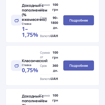
100
Доходный с
Сумма
от
грн
пополнением
(%
90–
Срок
ежемесячно)
Подробнее
1800
Ставка
1–
дн.
1,75%
UAH
Валюта
100
Сумма
от
грн
Классический
Ставка
360
Подробнее
Срок
0,75%
дн.
UAH
Валюта
100
Доходный с
Сумма
от
грн
пополнением