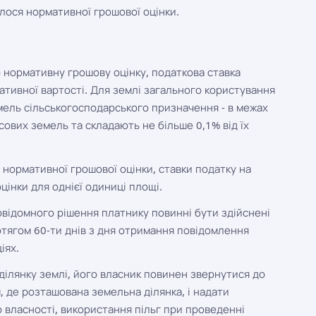
лося нормативної грошової оцінки.
 нормативну грошову оцінку, податкова ставка
мативної вартості. Для землі загального користування
емель сільськогосподарського призначення - в межах
сових земель та складають не більше 0,1% від їх
 нормативної грошової оцінки, ставки податку на
інки для однієї одиниці площі.
відомного рішення платнику повинні бути здійснені
ротягом 60-ти днів з дня отримання повідомлення
іях.
ділянку землі, його власник повинен звернутися до
 де розташована земельна ділянка, і надати
о власності, використання пільг при проведенні