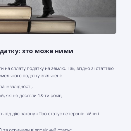
одатку: хто може ними
и на сплату податку на землю. Так, згідно зі статтею
емельного податку звільнені:
а інвалідності;
й, які не досягли 18-ти років;
 під дію закону «Про статус ветеранів війни і
С та отримали відповідний статус.