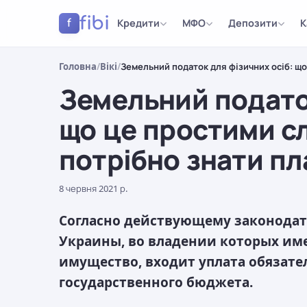
fibi
Кредити
МФО
Депозити
К
f
Головна
/
Вікі
/
Земельний податок для фізичних осіб: що
Земельний податок
що це простими сл
потрібно знати пл
8 червня 2021 р.
Согласно действующему законодате
Украины, во владении которых и
имущество, входит уплата обязате
государственного бюджета.