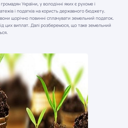
 громадян України, у володінні яких є рухоме і
атежів і податків на користь державного бюджету.
- вони щорічно повинні сплачувати земельний податок.
ід цих виплат. Далі розберемося, що таке земельний
ься.