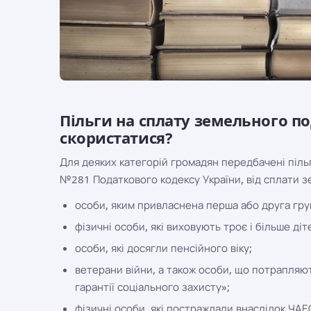
Пільги на сплату земельного п
скористатися?
Для деяких категорій громадян передбачені пільг
№281 Податкового кодексу України, від сплати з
особи, яким привласнена перша або друга груп
фізичні особи, які виховують троє і більше діте
особи, які досягли пенсійного віку;
ветерани війни, а також особи, що потрапляють
гарантії соціального захисту»;
фізичні особи, які постраждали внаслідок ЧАЕ