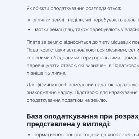
Як об'єкти оподаткування розглядаються:
ділянки землі і наділи, які перебувають в дов
частки землі (паї), також перебувають у власно
Плата за землю відноситься до типу місцевих под
Податкові ставки встановлюються міськими, сели
керівними об'єднаними територіальними громада
перевищувати ставок, які визначені в Податковом
пізніше 15 липня.
Для фізичних осіб земельний податок нараховує
знаходження наділу. Підставою для нарахування 
оподаткування податком на землю.
База оподаткування при розрах
представлена у вигляді:
нормативної грошової оцінки ділянок землі, ви