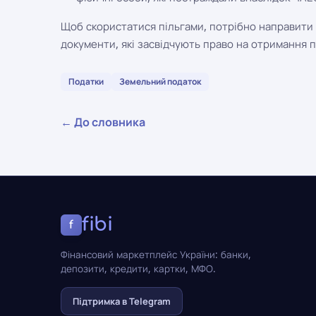
Щоб скористатися пільгами, потрібно направити 
документи, які засвідчують право на отримання п
Податки
Земельний податок
← До словника
fibi
f
Фінансовий маркетплейс України: банки,
депозити, кредити, картки, МФО.
Підтримка в Telegram