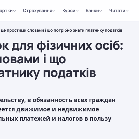
артки
Страхування
Курси
Банки
Читати
 це простими словами і що потрібно знати платнику податків
 для фізичних осіб:
овами і що
атнику податків
льству, в обязанность всех граждан
меется движимое и недвижимое
льных платежей и налогов в пользу