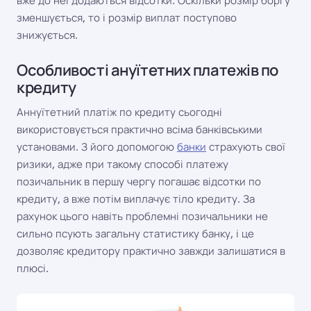
вже до неї додаються відсотки. Оскільки розмір боргу
зменшується, то і розмір виплат поступово
знижується.
Особливості ануїтетних платежів по
кредиту
Аннуїтетний платіж по кредиту сьогодні
використовується практично всіма банківськими
установами. З його допомогою
банки
страхують свої
ризики, адже при такому способі платежу
позичальник в першу чергу погашає відсотки по
кредиту, а вже потім виплачує тіло кредиту. За
рахунок цього навіть проблемні позичальники не
сильно псують загальну статистику банку, і це
дозволяє кредитору практично завжди залишатися в
плюсі.