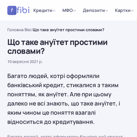
fibi
Кредити
МФО
Депозити
Картки
f
Головна
/
Вікі
/
Що таке ануїтет простими словами?
Що таке ануїтет простими
словами?
10 вересня 2021 р.
Багато людей, котрі оформляли
банківський кредит, стикалися з таким
поняттям, як ануїтет. Але при цьому
далеко не всі знають, що таке ануїтет, і
яким чином це поняття взагалі
відноситься до кредитування.
Багато людей, котрі оформляли банківський кредит,