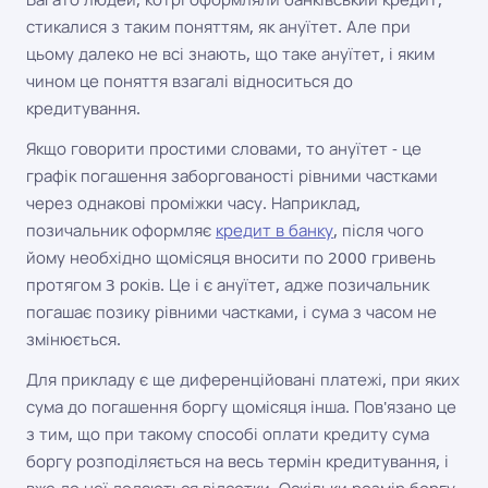
стикалися з таким поняттям, як ануїтет. Але при
цьому далеко не всі знають, що таке ануїтет, і яким
чином це поняття взагалі відноситься до
кредитування.
Якщо говорити простими словами, то ануїтет - це
графік погашення заборгованості рівними частками
через однакові проміжки часу. Наприклад,
позичальник оформляє
кредит в банку
, після чого
йому необхідно щомісяця вносити по 2000 гривень
протягом 3 років. Це і є ануїтет, адже позичальник
погашає позику рівними частками, і сума з часом не
змінюється.
Для прикладу є ще диференційовані платежі, при яких
сума до погашення боргу щомісяця інша. Пов'язано це
з тим, що при такому способі оплати кредиту сума
боргу розподіляється на весь термін кредитування, і