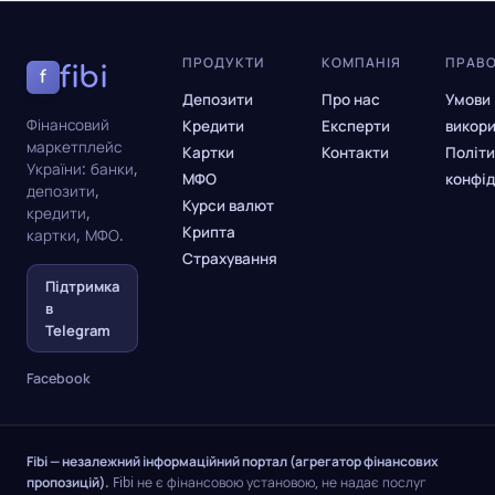
ПРОДУКТИ
КОМПАНІЯ
ПРАВ
fibi
f
Депозити
Про нас
Умови
Фінансовий
Кредити
Експерти
викор
маркетплейс
Картки
Контакти
Політи
України: банки,
МФО
конфід
депозити,
Курси валют
кредити,
Крипта
картки, МФО.
Страхування
Підтримка
в
Telegram
Facebook
Fibi — незалежний інформаційний портал (агрегатор фінансових
пропозицій).
Fibi не є фінансовою установою, не надає послуг