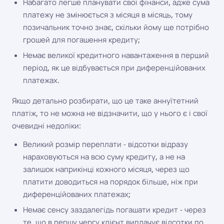
Набагато легше планувати свої фінанси, адже сума
платежу не змінюється з місяця в місяць, тому
позичальник точно знає, скільки йому ще потрібно
грошей для погашення кредиту;
Немає великої кредитного навантаження в перший
період, як це відбувається при диференційованих
платежах.
Якщо детально розбирати, що це таке аннуїтетний
платіж, то не можна не відзначити, що у нього є і свої
очевидні недоліки:
Великий розмір переплати - відсотки відразу
нараховуються на всю суму кредиту, а не на
залишок наприкінці кожного місяця, через що
платити доводиться на порядок більше, ніж при
диференційованих платежах;
Немає сенсу заздалегідь погашати кредит - через
те, що в першу чергу клієнт виплачує відсотки по