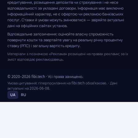
кредитування, розміщення депозитів чи страхування і не несе
відповідальності за укладені договори. Інформація має виключно
інформаційний характер, не є офертою чи рекламою банківських
послуг. Ставки й умови можуть змінюватися — звіряйте актуальні
дані на офіційних сайтах установ.
Відповідальне запозичення: оцінюйте власну спроможність
повернути кошти та звертайте увагу на реальну річну процентну
ставку (РПС) і загальну вартість кредиту.
Матеріали з позначкою «Реклама» розміщені на правах реклами; за їх
зміст відповідає рекламодавець.
© 2020–2026 fibi.tech · Усі права захищено.
Умова цитування: гіперпосилання на fibi.tech обов’язкове.
· Дані
актуальні на
2026-06-08
.
UA
RU