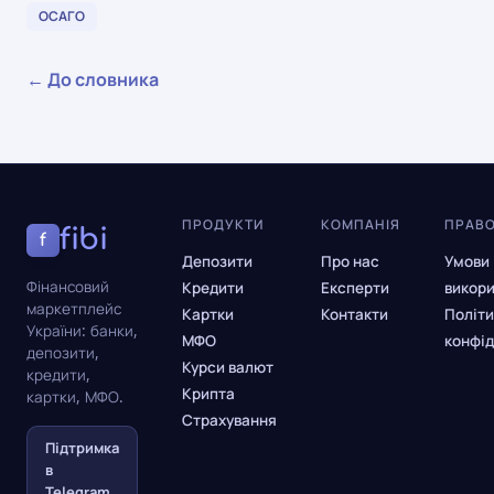
ОСАГО
← До словника
ПРОДУКТИ
КОМПАНІЯ
ПРАВ
fibi
f
Депозити
Про нас
Умови
Фінансовий
Кредити
Експерти
викор
маркетплейс
Картки
Контакти
Політи
України: банки,
МФО
конфід
депозити,
Курси валют
кредити,
Крипта
картки, МФО.
Страхування
Підтримка
в
Telegram