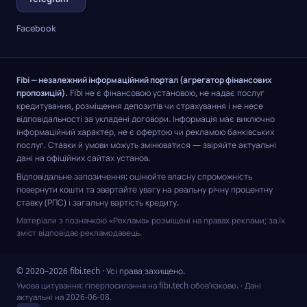
Facebook
Fibi — незалежний інформаційний портал (агрегатор фінансових
пропозицій).
Fibi не є фінансовою установою, не надає послуг
кредитування, розміщення депозитів чи страхування і не несе
відповідальності за укладені договори. Інформація має виключно
інформаційний характер, не є офертою чи рекламою банківських
послуг. Ставки й умови можуть змінюватися — звіряйте актуальні
дані на офіційних сайтах установ.
Відповідальне запозичення: оцінюйте власну спроможність
повернути кошти та звертайте увагу на реальну річну процентну
ставку (РПС) і загальну вартість кредиту.
Матеріали з позначкою «Реклама» розміщені на правах реклами; за їх
зміст відповідає рекламодавець.
© 2020–2026 fibi.tech · Усі права захищено.
Умова цитування: гіперпосилання на fibi.tech обов’язкове.
· Дані
актуальні на
2026-06-08
.