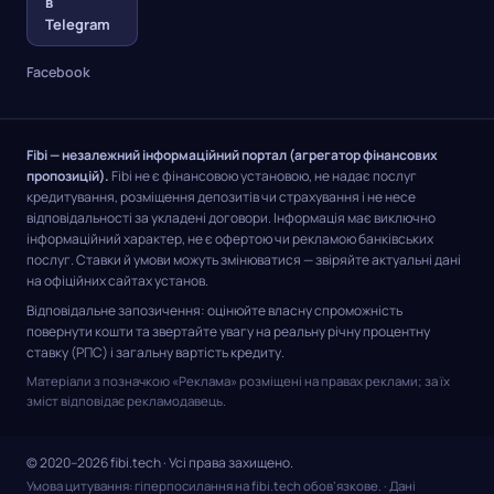
в
Telegram
Facebook
Fibi — незалежний інформаційний портал (агрегатор фінансових
пропозицій).
Fibi не є фінансовою установою, не надає послуг
кредитування, розміщення депозитів чи страхування і не несе
відповідальності за укладені договори. Інформація має виключно
інформаційний характер, не є офертою чи рекламою банківських
послуг. Ставки й умови можуть змінюватися — звіряйте актуальні дані
на офіційних сайтах установ.
Відповідальне запозичення: оцінюйте власну спроможність
повернути кошти та звертайте увагу на реальну річну процентну
ставку (РПС) і загальну вартість кредиту.
Матеріали з позначкою «Реклама» розміщені на правах реклами; за їх
зміст відповідає рекламодавець.
© 2020–2026 fibi.tech · Усі права захищено.
Умова цитування: гіперпосилання на fibi.tech обов’язкове.
· Дані