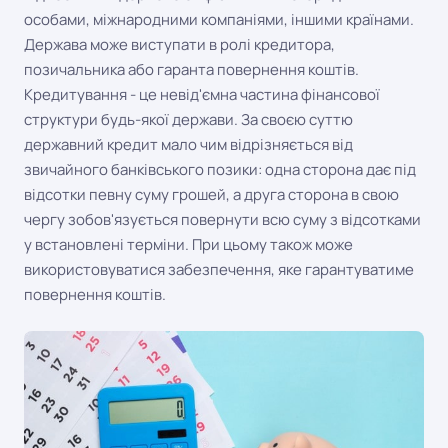
особами, міжнародними компаніями, іншими країнами.
Держава може виступати в ролі кредитора,
позичальника або гаранта повернення коштів.
Кредитування - це невід'ємна частина фінансової
структури будь-якої держави. За своєю суттю
державний кредит мало чим відрізняється від
звичайного банківського позики: одна сторона дає під
відсотки певну суму грошей, а друга сторона в свою
чергу зобов'язується повернути всю суму з відсотками
у встановлені терміни. При цьому також може
використовуватися забезпечення, яке гарантуватиме
повернення коштів.