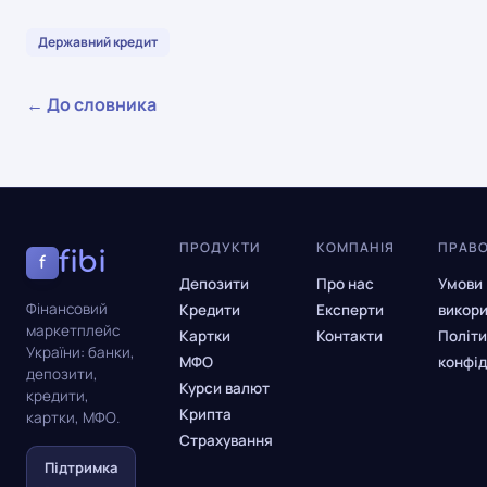
Державний кредит
← До словника
ПРОДУКТИ
КОМПАНІЯ
ПРАВ
fibi
f
Депозити
Про нас
Умови
Фінансовий
Кредити
Експерти
викор
маркетплейс
Картки
Контакти
Політи
України: банки,
МФО
конфід
депозити,
Курси валют
кредити,
Крипта
картки, МФО.
Страхування
Підтримка