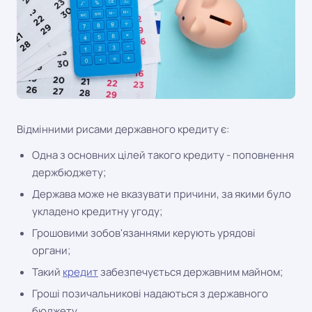
Відмінними рисами державного кредиту є:
Одна з основних цілей такого кредиту - поповнення
держбюджету;
Держава може не вказувати причини, за якими було
укладено кредитну угоду;
Грошовими зобов'язаннями керують урядові
органи;
Такий
кредит
забезпечується державним майном;
Гроші позичальникові надаються з державного
бюджету.