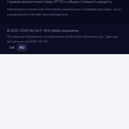
годовую процентную ставку (РГПС) и общую стоимость кредита.
Материалы с пометкой «Реклама» размещены на правах рекламы; за их
содержание отвечает рекламодатель.
© 2020–2026 fibi.tech · Все права защищены.
Условие цитирования: гиперссылка на fibi.tech обязательна.
· Данные
актуальны на
2026-06-03
.
UA
RU