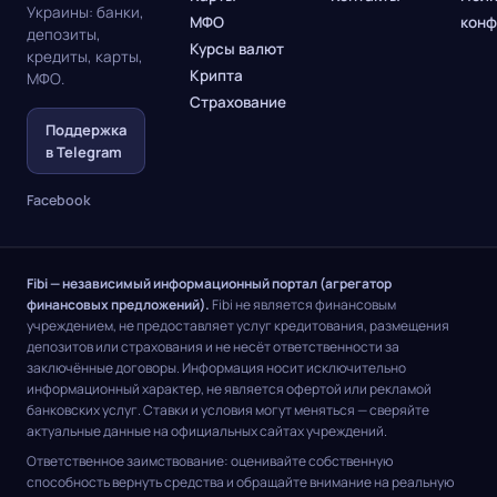
Украины: банки,
МФО
конф
депозиты,
Курсы валют
кредиты, карты,
Крипта
МФО.
Страхование
Поддержка
в Telegram
Facebook
Fibi — независимый информационный портал (агрегатор
финансовых предложений).
Fibi не является финансовым
учреждением, не предоставляет услуг кредитования, размещения
депозитов или страхования и не несёт ответственности за
заключённые договоры. Информация носит исключительно
информационный характер, не является офертой или рекламой
банковских услуг. Ставки и условия могут меняться — сверяйте
актуальные данные на официальных сайтах учреждений.
Ответственное заимствование: оценивайте собственную
способность вернуть средства и обращайте внимание на реальную