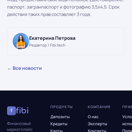
паспорт, загранпаспорт и фотографию 3,5х4,5. Срок
действия таких прав составляет 3 года.
Екатерина Петрова
Редактор / Fibi.tech
← Все новости
ПРОДУКТЫ
КОМПАНИЯ
ПРА
fibi
f
Депозиты
О нас
Усло
Финансовый
Кредиты
Эксперты
испо
маркетплейс
Карты
Контакты
Поли