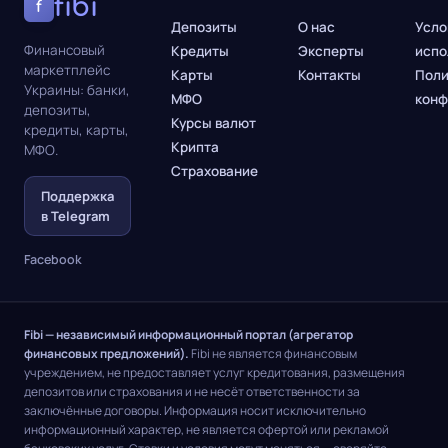
fibi
f
Депозиты
О нас
Усло
Финансовый
Кредиты
Эксперты
испо
маркетплейс
Карты
Контакты
Поли
Украины: банки,
МФО
конф
депозиты,
Курсы валют
кредиты, карты,
Крипта
МФО.
Страхование
Поддержка
в Telegram
Facebook
Fibi — независимый информационный портал (агрегатор
финансовых предложений).
Fibi не является финансовым
учреждением, не предоставляет услуг кредитования, размещения
депозитов или страхования и не несёт ответственности за
заключённые договоры. Информация носит исключительно
информационный характер, не является офертой или рекламой