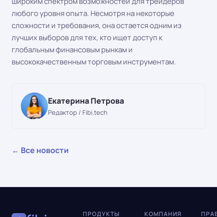
широким спектром возможностей для трейдеров
любого уровня опыта. Несмотря на некоторые
сложности и требования, она остается одним из
лучших выборов для тех, кто ищет доступ к
глобальным финансовым рынкам и
высококачественным торговым инструментам.
Екатерина Петрова
Редактор / Fibi.tech
← Все новости
ПРОДУКТЫ
КОМПАНИЯ
ПРА