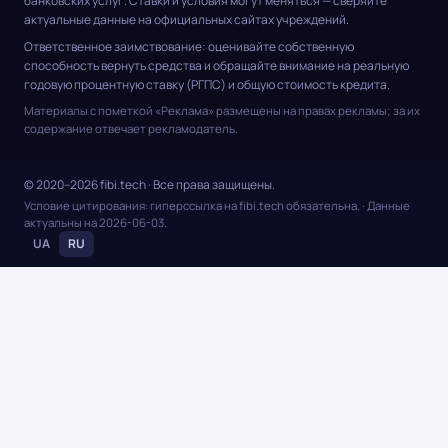
банковских услуг. Ставки и условия могут меняться — сверяйте
актуальные данные на официальных сайтах учреждений.
Ответственное заимствование: оценивайте собственную
способность вернуть средства и обращайте внимание на реальную
годовую процентную ставку (РГПС) и общую стоимость кредита.
Материалы с пометкой «Реклама» размещены на правах рекламы; за их
содержание отвечает рекламодатель.
© 2020–2026 fibi.tech · Все права защищены.
Условие цитирования: гиперссылка на fibi.tech обязательна.
· Данные
актуальны на
2026-06-03
.
UA
RU