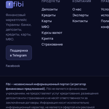
ПРОДУКТЫ
КОМПАНИЯ
ПРА
fibi
f
Депозиты
О нас
Усло
Финансовый
Кредиты
Эксперты
испо
маркетплейс
Карты
Контакты
Поли
Украины: банки,
МФО
конф
депозиты,
Курсы валют
кредиты, карты,
Крипта
МФО.
Страхование
Поддержка
в Telegram
Facebook
Fibi — независимый информационный портал (агрегатор
финансовых предложений).
Fibi не является финансовым
учреждением, не предоставляет услуг кредитования, размещения
депозитов или страхования и не несёт ответственности за
заключённые договоры. Информация носит исключительно
информационный характер, не является офертой или рекламой