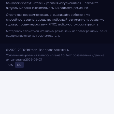
банковских услуг. Ставки и условия могут меняться — сверяйте
актуальные данные на официальных сайтах учреждений.
Ответственное заимствование: оценивайте собственную
способность вернуть средства и обращайте внимание на реальную
годовую процентную ставку (РГПС) и общую стоимость кредита.
Материалы с пометкой «Реклама» размещены на правах рекламы; за их
содержание отвечает рекламодатель.
© 2020–2026 fibi.tech · Все права защищены.
Условие цитирования: гиперссылка на fibi.tech обязательна.
· Данные
актуальны на
2026-06-03
.
UA
RU