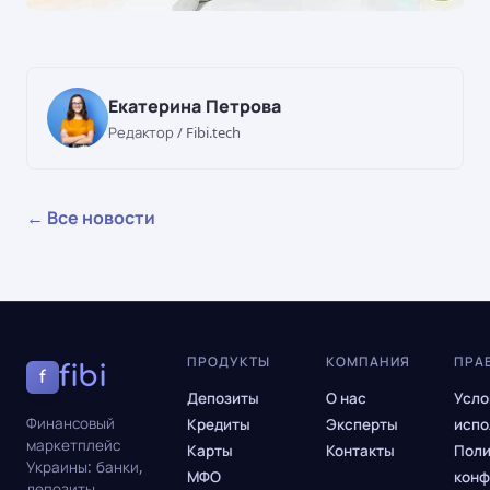
Екатерина Петрова
Редактор / Fibi.tech
← Все новости
ПРОДУКТЫ
КОМПАНИЯ
ПРА
fibi
f
Депозиты
О нас
Усло
Финансовый
Кредиты
Эксперты
испо
маркетплейс
Карты
Контакты
Поли
Украины: банки,
МФО
конф
депозиты,