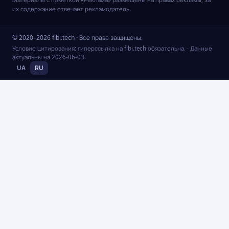
их содержание отвечает рекламодатель.
© 2020–2026 fibi.tech · Все права защищены.
Условие цитирования: гиперссылка на fibi.tech обязательна.
· Данные
актуальны на
2026-06-03
.
UA
RU