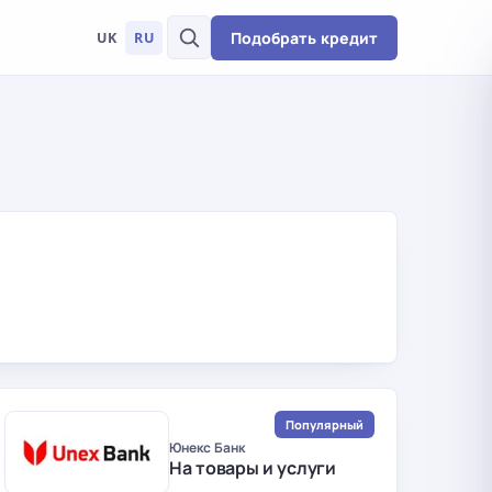
Подобрать кредит
UK
RU
Популярный
Юнекс Банк
На товары и услуги