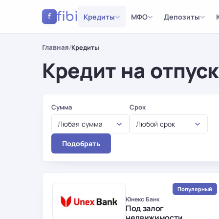
fibi
Кредиты
МФО
Депозиты
f
Главная
/
Кредиты
Кредит на отпуск
Результаты
Сумма
Срок
Любая сумма
Любой срок
Подобрать
Популярный
Юнекс Банк
Под залог
недвижимости