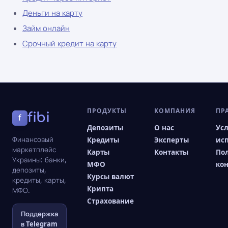
Деньги на карту
Займ онлайн
Срочный кредит на карту
ПРОДУКТЫ
КОМПАНИЯ
ПР
fibi
f
Депозиты
О нас
Ус
Финансовый
Кредиты
Эксперты
ис
маркетплейс
Карты
Контакты
По
Украины: банки,
МФО
ко
депозиты,
Курсы валют
кредиты, карты,
Крипта
МФО.
Страхование
Поддержка
в Telegram