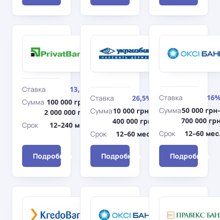
ПриватБанк
Укргазбанк
Недвижимость
На авто,
на первичном
находящихся
рынке
в залоге
банка
Ставка
13,5%
Ставка
16
Ставка
26,5%
Сумма
100 000 грн–
Сумма
50 000 грн
Сумма
10 000 грн–
2 000 000 грн
700 000 гр
400 000 грн
Срок
12–240 мес.
Срок
12–60 мес
Срок
12–60 мес.
Подробнее
Подробнее
Подробнее
Кредобанк
Окси
Kredo
Банк
Наличка
MINIMUM