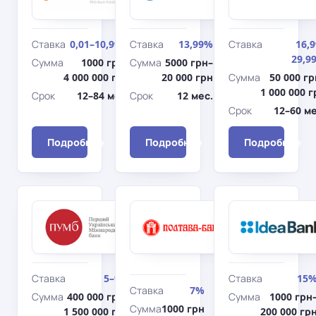
Быстрый
(Авто)
Ставка
0,01–10,99%
Ставка
13,99%
Ставка
16,9
29,9
Сумма
1000 грн–
Сумма
5000 грн–
4 000 000 грн
20 000 грн
Сумма
50 000 гр
1 000 000 г
Срок
12–84 мес.
Срок
12 мес.
Срок
12–60 ме
Подробнее
Подробнее
Подробнее
ПУМБ
Полтава-
Доступные
Банк
Под
кредиты 5-
залог
7-9%
депозита
Ставка
5–9%
Ставка
15
Ставка
7%
Сумма
400 000 грн–
Сумма
1000 грн
Сумма
1000 грн
1 500 000 грн
200 000 гр