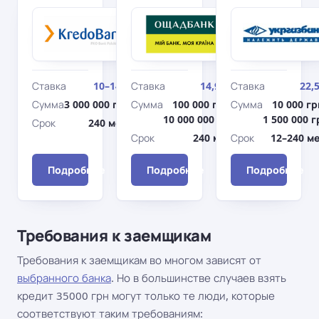
Кредобанк
Ощадбанк
Рефинансирования
Недвижимост
и консолидация
на первичном
рынке
Ставка
10–14%
Ставка
14,99%
Ставка
22,
Сумма
3 000 000 грн
Сумма
100 000 грн–
Сумма
10 000 гр
10 000 000 грн
1 500 000 г
Срок
240 мес.
Срок
240 мес.
Срок
12–240 ме
Подробнее
Подробнее
Подробнее
Требования к заемщикам
Требования к заемщикам во многом зависят от
выбранного банка
. Но в большинстве случаев взять
кредит 35000 грн могут только те люди, которые
соответствуют таким требованиям: