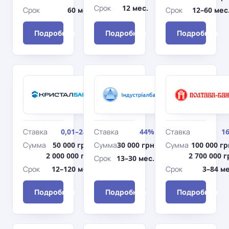
Срок
12 мес.
Срок
60 мес.
Срок
12–60 мес
Подробнее
Подробнее
Подробнее
Кристалбанк
Индустриалбанк
От мечты -
Воплощение
к
мечтаний
действиям
Ставка
0,01–24%
Ставка
44%
Ставка
1
Сумма
50 000 грн–
Сумма
30 000 грн
Сумма
100 000 гр
2 000 000 грн
2 700 000 г
Срок
13–30 мес.
Срок
12–120 мес.
Срок
3–84 ме
Подробнее
Подробнее
Подробнее