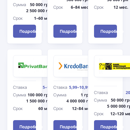
Сумма
50 000 грн–
Срок
6–84 мес.
Срок
12 мес.
2 500 000 грн
Срок
1–60 мес.
Подробнее
Подробнее
Подробнее
ПриватБанк
Кредобанк
Доступные
Kredo
кредиты 5-
TOP
7-9%
(Авто)
Ставка
5–9%
Ставка
5,99–10,99%
Ставка
2
Сумма
100 000 грн–
Сумма
1 грн–
Сумма
50 000 гр
1 500 000 грн
4 000 000 грн
5 000 000 г
Срок
60 мес.
Срок
12–84 мес.
Срок
12–120 ме
Подробнее
Подробнее
Подробнее