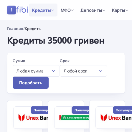
fibi
Кредиты
МФО
Депозиты
Карты
f
Главная
/
Кредиты
Кредиты 35000 гривен
Результаты
Сумма
Срок
Любая сумма
Любой срок
Подобрать
Популярный
Популярный
Популяр
Юнекс
Банк
Банк
Кредит
Под залог
Днепр