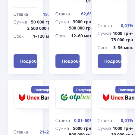
Наличными
недвижимости
Ставка
62,6%
Ставка
19,5%
Сумма
3000 грн–
Сумма
50 000 грн–
Ставка
0,01%
500 000 грн
2 500 000 грн
Сумма
1000 грн–
Срок
12–60 мес.
Срок
1–120 мес.
75 000 грн
Срок
3–36 мес.
Подробнее
Подробнее
Подробнее
Популярный
Популярный
Популяр
Юнекс
ОТП
Банк
Банк
Под
Наличными
залог
авто
Ставка
0,01–60%
Ставка
0,01%
Сумма
5000 грн–
Сумма
1000 грн–
Ставка
21–24%
500 000 грн
30 000 грн