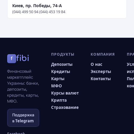
Киев, пр. Победы, 74-А
(044) 499 50 94 (044) 453 19 84
ПРОДУКТЫ
КОМПАНИЯ
ПР
fibi
f
Депозиты
О нас
Ус
Финансовый
Кредиты
Эксперты
ис
маркетплейс
Карты
Контакты
По
Украины: банки,
МФО
ко
депозиты,
Курсы валют
кредиты, карты,
Крипта
МФО.
Страхование
Поддержка
в Telegram
Facebook