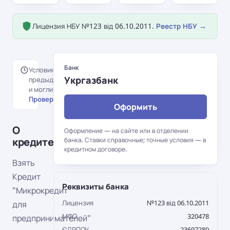
Лицензия НБУ №123 від 06.10.2011.
Реестр НБУ →
Банк
Условия перенесены с
Укргазбанк
предыдущей версии портала
и могли измениться.
Проверить на сайте банка →
Оформить
О
Оформление — на сайте или в отделении
кредите
банка. Ставки справочные; точные условия — в
кредитном договоре.
Взять
Кредит
Реквизиты банка
"Микрокредит
Лицензия
№123 від 06.10.2011
для
МФО
320478
предпринимателей"
ЄДРПОУ
23697280