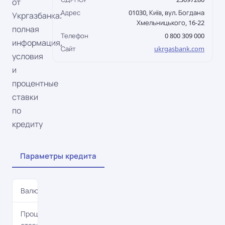
от
Адрес
01030, Київ, вул. Богдана
Укргазбанка:
Хмельницького, 16-22
полная
Телефон
0 800 309 000
информация,
Сайт
ukrgasbank.com
условия
и
процентные
ставки
по
кредиту
Параметры кредита
Валюта
UAH
Процентная