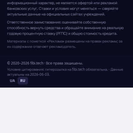
информационный характер, не является офертой или рекламой
банковских услуг. Ставки и условия могут меняться — сверяйте
актуальные данные на официальных сайтах учреждений.
Ответственное заимствование: оценивайте собственную
способность вернуть средства и обращайте внимание на реальную
годовую процентную ставку (РГПС) и общую стоимость кредита.
Материалы с пометкой «Реклама» размещены на правах рекламы; за
их содержание отвечает рекламодатель.
© 2020–2026 fibi.tech · Все права защищены.
Условие цитирования: гиперссылка на fibi.tech обязательна.
· Данные
актуальны на
2026-06-03
.
UA
RU