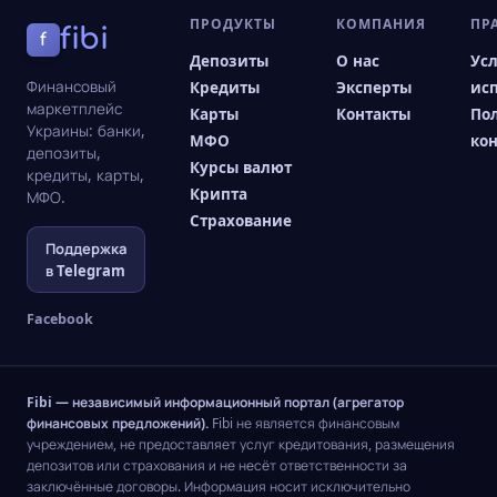
ПРОДУКТЫ
КОМПАНИЯ
ПР
fibi
f
Депозиты
О нас
Ус
Финансовый
Кредиты
Эксперты
ис
маркетплейс
Карты
Контакты
По
Украины: банки,
МФО
ко
депозиты,
Курсы валют
кредиты, карты,
Крипта
МФО.
Страхование
Поддержка
в Telegram
Facebook
Fibi — независимый информационный портал (агрегатор
финансовых предложений).
Fibi не является финансовым
учреждением, не предоставляет услуг кредитования, размещения
депозитов или страхования и не несёт ответственности за
заключённые договоры. Информация носит исключительно