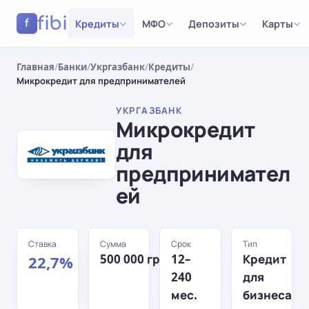
fibi
Кредиты
МФО
Депозиты
Карты
f
Главная
/
Банки
/
Укргазбанк
/
Кредиты
/
Микрокредит для предпринимателей
УКРГАЗБАНК
Микрокредит
для
предпринимател
ей
Ставка
Сумма
Срок
Тип
500 000 грн
12–
Кредит
22,7%
240
для
мес.
бизнеса