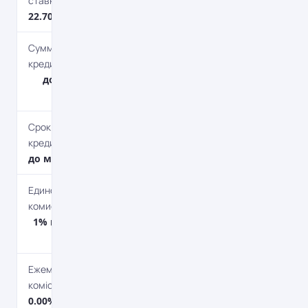
ставка
22.70%
Сумма
кредита
до 500 000
грн.
Срок
кредитования
до мес.
Единоразовая
комиссия
1% мин. 250
грн.
Ежемесячная
комісія
0.00%