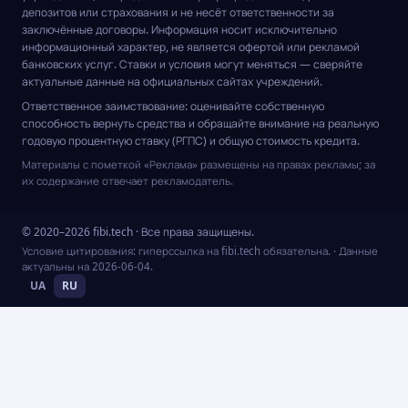
депозитов или страхования и не несёт ответственности за
заключённые договоры. Информация носит исключительно
информационный характер, не является офертой или рекламой
банковских услуг. Ставки и условия могут меняться — сверяйте
актуальные данные на официальных сайтах учреждений.
Ответственное заимствование: оценивайте собственную
способность вернуть средства и обращайте внимание на реальную
годовую процентную ставку (РГПС) и общую стоимость кредита.
Материалы с пометкой «Реклама» размещены на правах рекламы; за
их содержание отвечает рекламодатель.
© 2020–2026 fibi.tech · Все права защищены.
Условие цитирования: гиперссылка на fibi.tech обязательна.
· Данные
актуальны на
2026-06-04
.
UA
RU