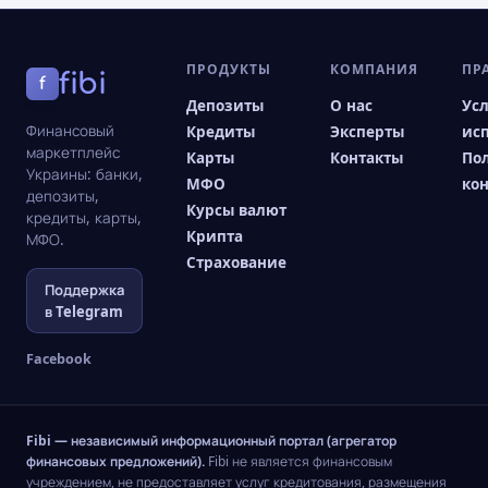
ПРОДУКТЫ
КОМПАНИЯ
ПР
fibi
f
Депозиты
О нас
Ус
Финансовый
Кредиты
Эксперты
ис
маркетплейс
Карты
Контакты
По
Украины: банки,
МФО
ко
депозиты,
Курсы валют
кредиты, карты,
Крипта
МФО.
Страхование
Поддержка
в Telegram
Facebook
Fibi — независимый информационный портал (агрегатор
финансовых предложений).
Fibi не является финансовым
учреждением, не предоставляет услуг кредитования, размещения