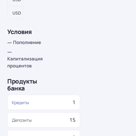
USD
372–11532 дн.
1,2%
Условия
— Пополнение
—
Капитализация
процентов
Продукты
банка
1
Кредиты
15
Депозиты