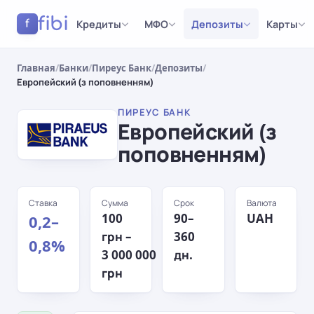
fibi
Кредиты
МФО
Депозиты
Карты
f
Главная
/
Банки
/
Пиреус Банк
/
Депозиты
/
Европейский (з поповненням)
ПИРЕУС БАНК
Европейский (з
поповненням)
Ставка
Сумма
Срок
Валюта
100
90–
UAH
0,2–
грн –
360
0,8%
3 000 000
дн.
грн