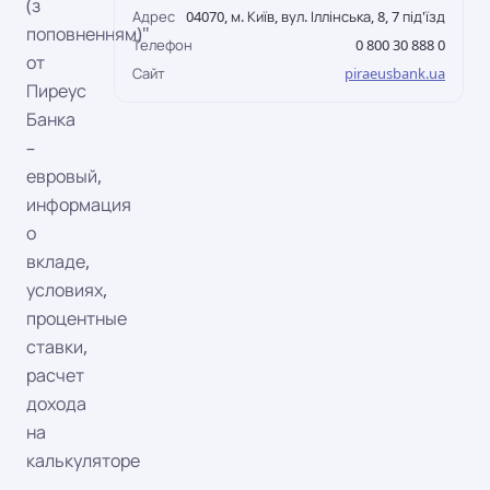
(з
Адрес
04070, м. Київ, вул. Іллінська, 8, 7 під'їзд
поповненням)"
Телефон
0 800 30 888 0
от
Сайт
piraeusbank.ua
Пиреус
Банка
–
евровый,
информация
о
вкладе,
условиях,
процентные
ставки,
расчет
дохода
на
калькуляторе