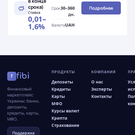
в конце
срока)
30–360
Подробнее
Срок
Ставка
дн.
0,01–
1,6%
UAH
Валюта
ПРОДУКТЫ
КОМПАНИЯ
ПР
fibi
f
Депозиты
О нас
Ус
Финансовый
Кредиты
Эксперты
ис
маркетплейс
Карты
Контакты
По
Украины: банки,
МФО
ко
депозиты,
Курсы валют
кредиты, карты,
Крипта
МФО.
Страхование
Поддержка