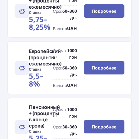
+ (проценты
грн
ежемесячно)
60–360
Подробнее
Срок
Ставка
5,75–
дн.
8,25%
UAH
Валюта
1000
Европейский
Сумма
(проценты
от
грн
ежемесячно)
60–360
Подробнее
Срок
Ставка
5,5–
дн.
8%
UAH
Валюта
Пенсионный
1000
Сумма
+ (проценты
от
грн
в конце
срока)
30–360
Подробнее
Срок
Ставка
дн.
5,25–