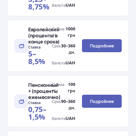
8,75%
UAH
Валюта
1000
Европейский
Сумма
(проценты в
от
грн
конце срока)
30–360
Подробнее
Срок
Ставка
5–
дн.
8,5%
UAH
Валюта
100
Пенсионный
Сумма
+ (проценты
от
грн
ежемесячно)
90–360
Подробнее
Срок
Ставка
0,75–
дн.
1,5%
UAH
Валюта