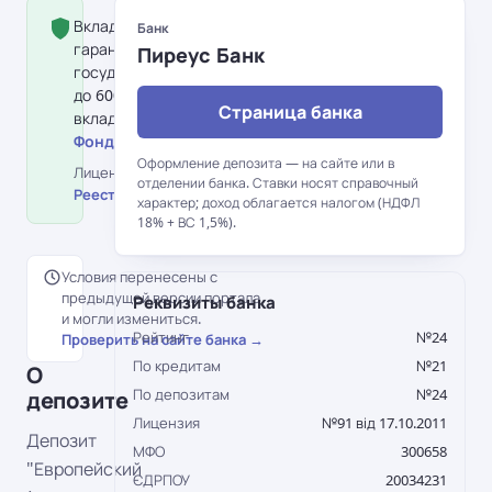
Вклад застрахован Фондом
Банк
гарантирования вкладов физлиц:
Пиреус Банк
государство гарантирует возврат
до 600 000 грн на одного
Страница банка
вкладчика в банке.
Фонд гарантирования вкладов →
Оформление депозита — на сайте или в
Лицензия НБУ №91 від 17.10.2011 ·
отделении банка. Ставки носят справочный
Реестр НБУ →
характер; доход облагается налогом (НДФЛ
18% + ВС 1,5%).
Условия перенесены с
предыдущей версии портала
Реквизиты банка
и могли измениться.
Рейтинг
№24
Проверить на сайте банка →
По кредитам
№21
О
По депозитам
№24
депозите
Лицензия
№91 від 17.10.2011
Депозит
МФО
300658
"Европейский
ЄДРПОУ
20034231