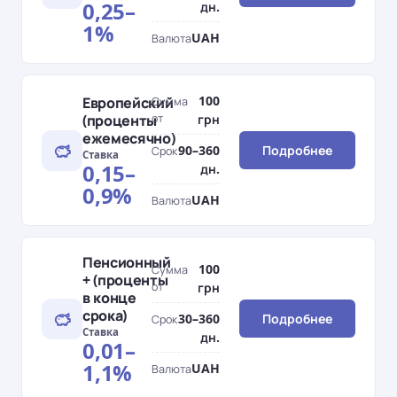
0,25–
дн.
1%
UAH
Валюта
100
Европейский
Сумма
(проценты
от
грн
ежемесячно)
90–360
Подробнее
Срок
Ставка
0,15–
дн.
0,9%
UAH
Валюта
Пенсионный
100
Сумма
+ (проценты
от
грн
в конце
срока)
30–360
Подробнее
Срок
Ставка
дн.
0,01–
1,1%
UAH
Валюта