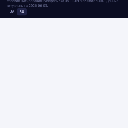
Условие цитирования: гиперссылка на fibi.tech обязательна.
· Данные
актуальны на
2026-06-03
.
UA
RU