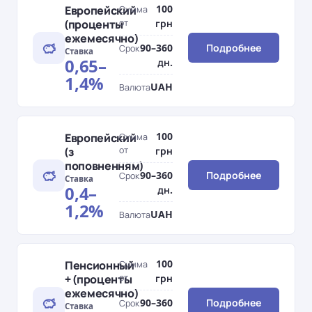
100
Европейский
Сумма
(проценты
от
грн
ежемесячно)
90–360
Подробнее
Срок
Ставка
0,65–
дн.
1,4%
UAH
Валюта
100
Европейский
Сумма
(з
от
грн
поповненням)
90–360
Подробнее
Срок
Ставка
0,4–
дн.
1,2%
UAH
Валюта
100
Пенсионный
Сумма
+ (проценты
от
грн
ежемесячно)
90–360
Подробнее
Срок
Ставка