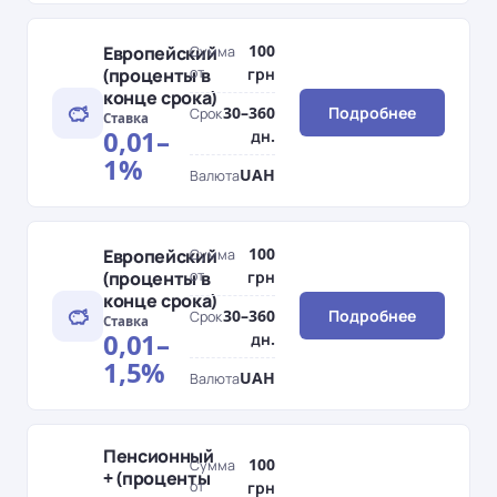
100
Европейский
Сумма
(проценты в
от
грн
конце срока)
30–360
Подробнее
Срок
Ставка
0,01–
дн.
1%
UAH
Валюта
100
Европейский
Сумма
(проценты в
от
грн
конце срока)
30–360
Подробнее
Срок
Ставка
0,01–
дн.
1,5%
UAH
Валюта
Пенсионный
100
Сумма
+ (проценты
от
грн