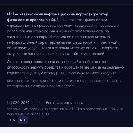
Fibi — независимый информационный портал (агрегатор
финансовых предложений).
Fibi не является финансовым
учреждением, не предоставляет услуг кредитования, размещения
депозитов или страхования и не несёт ответственности за
заключённые договоры. Информация носит исключительно
информационный характер, не является офертой или рекламой
банковских услуг. Ставки и условия могут меняться — сверяйте
актуальные данные на официальных сайтах учреждений.
Ответственное заимствование: оценивайте собственную
способность вернуть средства и обращайте внимание на реальную
годовую процентную ставку (РГПС) и общую стоимость кредита.
Материалы с пометкой «Реклама» размещены на правах рекламы; за
их содержание отвечает рекламодатель.
© 2020–2026 fibi.tech · Все права защищены.
Условие цитирования: гиперссылка на fibi.tech обязательна.
· Данные
актуальны на
2026-06-03
.
UA
RU