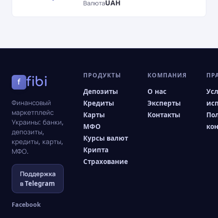
UAH
Валюта
ПРОДУКТЫ
КОМПАНИЯ
ПР
fibi
f
Депозиты
О нас
Ус
Финансовый
Кредиты
Эксперты
ис
маркетплейс
Карты
Контакты
По
Украины: банки,
МФО
ко
депозиты,
Курсы валют
кредиты, карты,
Крипта
МФО.
Страхование
Поддержка
в Telegram
Facebook