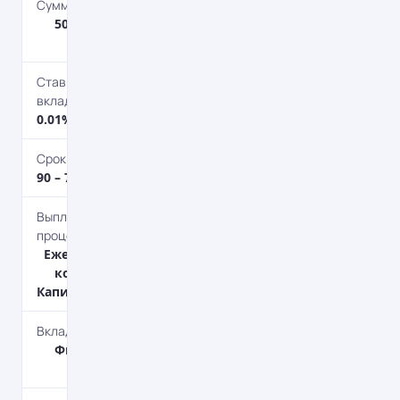
Сумма депозита
50 – 1 000 000
дол.
Ставка по
вкладу
0.01% годовых
Срок депозита
90 – 730 дн.
Выплата
процентов
Ежемесячно, В
конце срока,
Капитализация
Вкладчик
Физическим
лицам