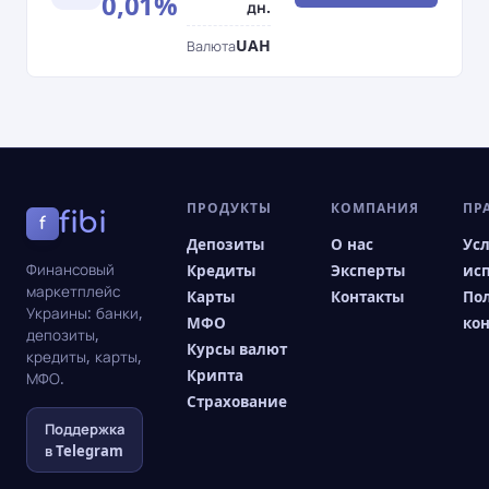
0,01%
дн.
UAH
Валюта
ПРОДУКТЫ
КОМПАНИЯ
ПР
fibi
f
Депозиты
О нас
Ус
Финансовый
Кредиты
Эксперты
ис
маркетплейс
Карты
Контакты
По
Украины: банки,
МФО
ко
депозиты,
Курсы валют
кредиты, карты,
Крипта
МФО.
Страхование
Поддержка
в Telegram