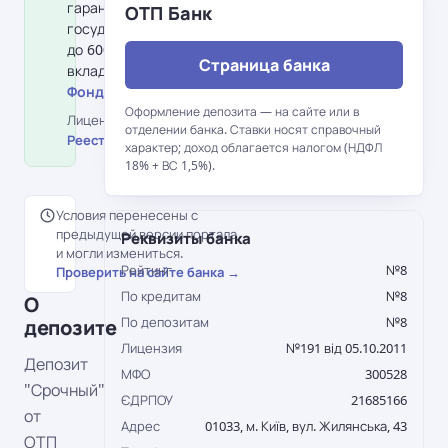
гарантирования вкладов физлиц:
ОТП Банк
государство гарантирует возврат
до 600 000 грн на одного
Страница банка
вкладчика в банке.
Фонд гарантирования вкладов →
Оформление депозита — на сайте или в
Лицензия НБУ №191 від 05.10.2011 ·
отделении банка. Ставки носят справочный
Реестр НБУ →
характер; доход облагается налогом (НДФЛ
18% + ВС 1,5%).
Условия перенесены с
предыдущей версии портала
Реквизиты банка
и могли измениться.
Рейтинг
№8
Проверить на сайте банка →
По кредитам
№8
О
По депозитам
№8
депозите
Лицензия
№191 від 05.10.2011
Депозит
МФО
300528
"Срочный"
ЄДРПОУ
21685166
от
Адрес
01033, м. Київ, вул. Жилянська, 43
ОТП