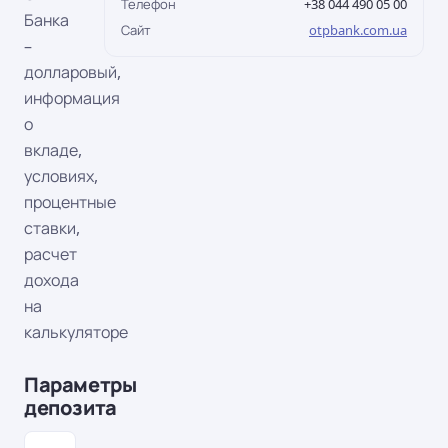
Телефон
+38 044 490 05 00
Банка
Сайт
otpbank.com.ua
–
долларовый,
информация
о
вкладе,
условиях,
процентные
ставки,
расчет
дохода
на
калькуляторе
Параметры
депозита