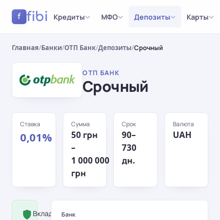
fibi
Кредиты
МФО
Депозиты
Карты
f
Главная
/
Банки
/
ОТП Банк
/
Депозиты
/
Срочный
ОТП БАНК
Срочный
Ставка
Сумма
Срок
Валюта
50 грн
90–
UAH
0,01%
–
730
1 000 000
дн.
грн
Вклад застрахован Фондом
Банк