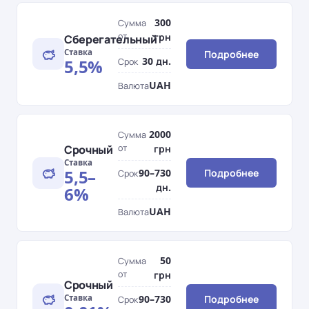
300
Сумма
от
грн
Сберегательный
Ставка
Подробнее
30 дн.
5,5%
Срок
UAH
Валюта
2000
Сумма
Срочный
от
грн
Ставка
5,5–
90–730
Подробнее
Срок
дн.
6%
UAH
Валюта
50
Сумма
от
грн
Срочный
Ставка
90–730
Подробнее
Срок