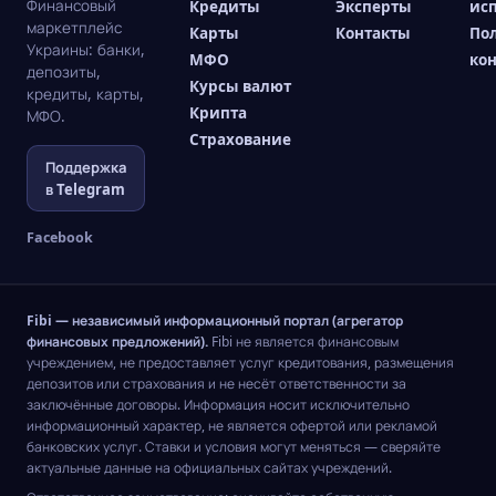
Финансовый
Кредиты
Эксперты
ис
маркетплейс
Карты
Контакты
По
Украины: банки,
МФО
ко
депозиты,
Курсы валют
кредиты, карты,
Крипта
МФО.
Страхование
Поддержка
в Telegram
Facebook
Fibi — независимый информационный портал (агрегатор
финансовых предложений).
Fibi не является финансовым
учреждением, не предоставляет услуг кредитования, размещения
депозитов или страхования и не несёт ответственности за
заключённые договоры. Информация носит исключительно
информационный характер, не является офертой или рекламой
банковских услуг. Ставки и условия могут меняться — сверяйте
актуальные данные на официальных сайтах учреждений.