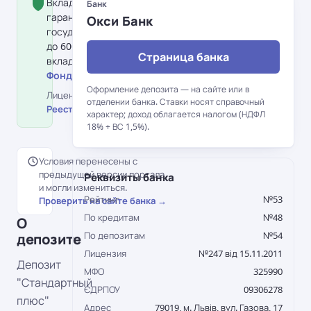
Вклад застрахован Фондом
Банк
гарантирования вкладов физлиц:
Окси Банк
государство гарантирует возврат
до 600 000 грн на одного
Страница банка
вкладчика в банке.
Фонд гарантирования вкладов →
Оформление депозита — на сайте или в
Лицензия НБУ №247 від 15.11.2011 ·
отделении банка. Ставки носят справочный
Реестр НБУ →
характер; доход облагается налогом (НДФЛ
18% + ВС 1,5%).
Условия перенесены с
предыдущей версии портала
Реквизиты банка
и могли измениться.
Рейтинг
№53
Проверить на сайте банка →
По кредитам
№48
О
По депозитам
№54
депозите
Лицензия
№247 від 15.11.2011
Депозит
МФО
325990
"Стандартный
ЄДРПОУ
09306278
плюс"
Адрес
79019, м. Львів, вул. Газова, 17