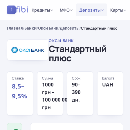
fibi
Кредиты
МФО
Депозиты
Карты
f
Главная
/
Банки
/
Окси Банк
/
Депозиты
/
Стандартный плюс
ОКСИ БАНК
Стандартный
плюс
Ставка
Сумма
Срок
Валюта
1000
90–
UAH
8,5–
грн –
390
9,5%
100 000 000
дн.
грн