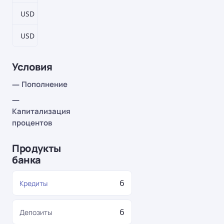
USD
279–8649 дн.
2,5%
USD
403–12493 дн.
2,75%
Условия
— Пополнение
—
Капитализация
процентов
Продукты
банка
6
Кредиты
6
Депозиты