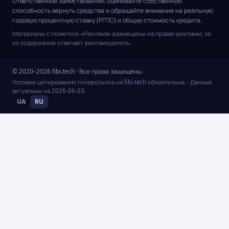
Ответственное заимствование: оценивайте собственную
способность вернуть средства и обращайте внимание на реальную
годовую процентную ставку (РГПС) и общую стоимость кредита.
Материалы с пометкой «Реклама» размещены на правах рекламы; за
их содержание отвечает рекламодатель.
© 2020–2026 fibi.tech · Все права защищены.
Условие цитирования: гиперссылка на fibi.tech обязательна.
· Данные
актуальны на
2026-06-03
.
UA
RU