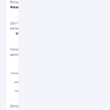
Вкладчик
Физическим
лицам
Доступные
валюты
UAH, USD,
EUR
Пополнение
депозита
Да
В течение
первой
половины срока
вклада,
минимальная
сумма
пополнения -
100 грн.
Досрочное