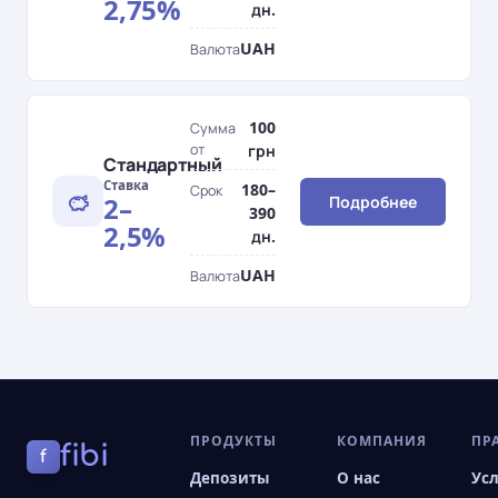
2,75%
дн.
UAH
Валюта
100
Сумма
от
грн
Стандартный
Ставка
180–
Срок
2–
Подробнее
390
2,5%
дн.
UAH
Валюта
ПРОДУКТЫ
КОМПАНИЯ
ПР
fibi
f
Депозиты
О нас
Ус