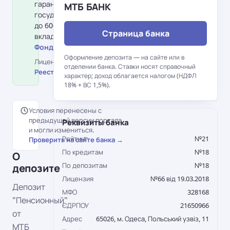
гарантирования вкладов физлиц:
МТБ БАНК
государство гарантирует возврат
до 600 000 грн на одного
Страница банка
вкладчика в банке.
Фонд гарантирования вкладов →
Оформление депозита — на сайте или в
Лицензия НБУ №66 від 19.03.2018 ·
отделении банка. Ставки носят справочный
Реестр НБУ →
характер; доход облагается налогом (НДФЛ
18% + ВС 1,5%).
Условия перенесены с
предыдущей версии портала
Реквизиты банка
и могли измениться.
Рейтинг
№21
Проверить на сайте банка →
По кредитам
№18
О
По депозитам
№18
депозите
Лицензия
№66 від 19.03.2018
Депозит
МФО
328168
"Пенсионный"
ЄДРПОУ
21650966
от
Адрес
65026, м. Одеса, Польський узвіз, 11
МТБ