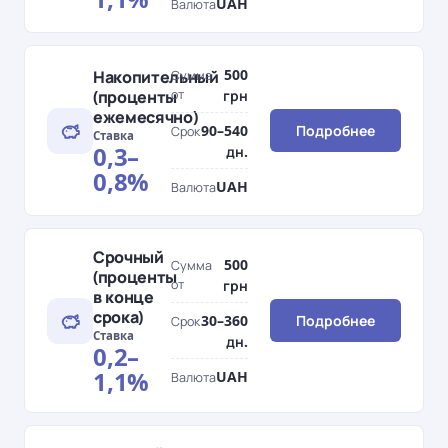
UAH
Валюта
500
Накопительный
Сумма
(проценты
от
грн
ежемесячно)
90–540
Подробнее
Срок
Ставка
0,3–
дн.
0,8%
UAH
Валюта
Срочный
500
Сумма
(проценты
от
грн
в конце
срока)
30–360
Подробнее
Срок
Ставка
дн.
0,2–
1,1%
UAH
Валюта