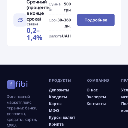
Срочный
500
Сумма
(проценты
от
грн
в конце
срока)
30–360
Подробнее
Срок
Ставка
дн.
0,2–
1,4%
UAH
Валюта
ПРОДУКТЫ
КОМПАНИЯ
ПР
fibi
f
Депозиты
О нас
Ус
Финансовый
Кредиты
Эксперты
ис
маркетплейс
Карты
Контакты
По
Украины: банки,
МФО
ко
депозиты,
Курсы валют
кредиты, карты,
Крипта
МФО.