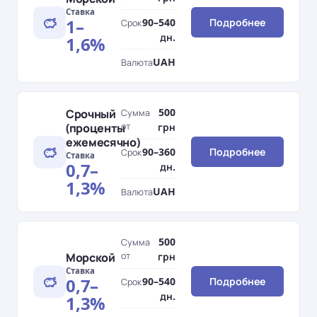
Ставка
1–
90–540
Подробнее
Срок
дн.
1,6%
UAH
Валюта
500
Срочный
Сумма
(проценты
от
грн
ежемесячно)
90–360
Подробнее
Срок
Ставка
0,7–
дн.
1,3%
UAH
Валюта
500
Сумма
Морской
от
грн
Ставка
0,7–
90–540
Подробнее
Срок
дн.
1,3%