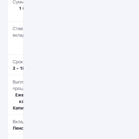
Сумма депозита
1 000 – 10 000
000 грн.
Ставка по
вкладу
8.4 – 9.9%
годовых
Срок депозита
3 – 18 мес.
Выплата
процентов
Ежемесячно, В
конце срока,
Капитализация
Вкладчик
Пенсионерам