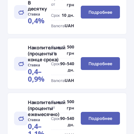
В
от
грн
десятку
Подробнее
Ставка
10 дн.
Срок
0,4%
UAH
Валюта
500
Накопительный
Сумма
(проценты в
от
грн
конце срока)
90–540
Подробнее
Срок
Ставка
0,4–
дн.
0,9%
UAH
Валюта
500
Накопительный
Сумма
(проценты
от
грн
ежемесячно)
90–540
Подробнее
Срок
Ставка
0,4–
дн.
1,1%