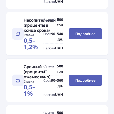
UAH
Валюта
500
Накопительный
Сумма
(проценты в
от
грн
конце срока)
90–540
Подробнее
Срок
Ставка
0,5–
дн.
1,2%
UAH
Валюта
500
Срочный
Сумма
(проценты
от
грн
ежемесячно)
90–360
Подробнее
Срок
Ставка
0,5–
дн.
1%
UAH
Валюта
500
Сумма