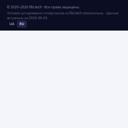
© 2020–2026 fibi.tech · Все права защищены.
Условие цитирования: гиперссылка на fibi.tech обязательна.
· Данные
актуальны на
2026-06-03
.
UA
RU