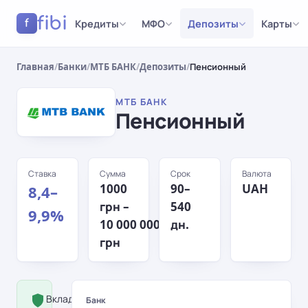
fibi
Кредиты
МФО
Депозиты
Карты
f
Главная
/
Банки
/
МТБ БАНК
/
Депозиты
/
Пенсионный
МТБ БАНК
Пенсионный
Ставка
Сумма
Срок
Валюта
1000
90–
UAH
8,4–
грн –
540
9,9%
10 000 000
дн.
грн
Вклад застрахован Фондом
Банк