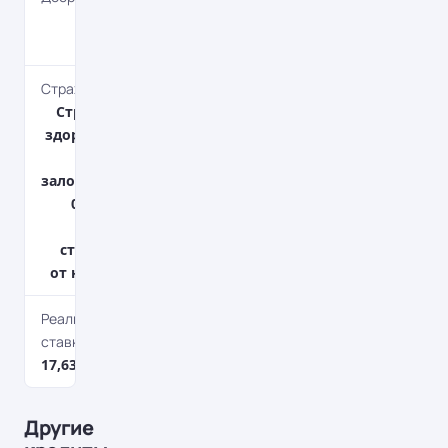
Досрочное без
штрафов
Страхование кредита
Страхование жизни и
здоровья, Страхование
предмета
залогаОриентировочно
0,22% - страхование
имущества. 0,35% -
страхование клиента
от несчастного случая.
Реальная процентная
ставка
17,63 - 66,93%*
Другие