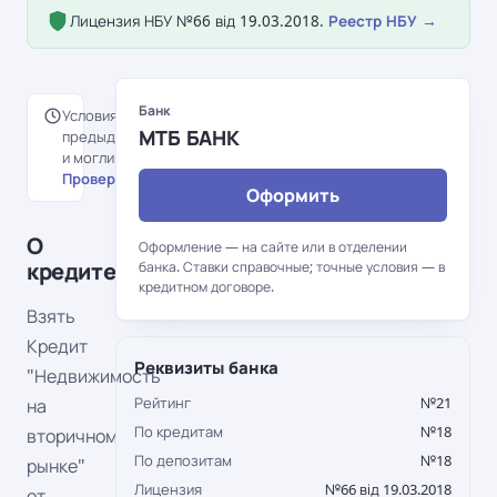
Лицензия НБУ №66 від 19.03.2018.
Реестр НБУ →
Банк
Условия перенесены с
МТБ БАНК
предыдущей версии портала
и могли измениться.
Проверить на сайте банка →
Оформить
О
Оформление — на сайте или в отделении
кредите
банка. Ставки справочные; точные условия — в
кредитном договоре.
Взять
Кредит
Реквизиты банка
"Недвижимость
Рейтинг
№21
на
По кредитам
№18
вторичном
По депозитам
№18
рынке"
Лицензия
№66 від 19.03.2018
от