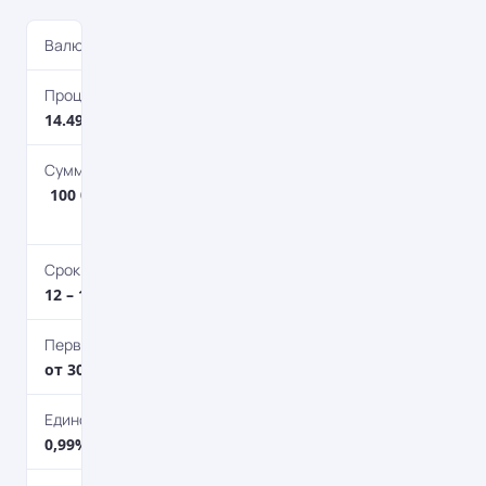
Валюта
UAH
Процентная ставка
14.49%
Сумма кредита
100 000 грн. – 20 000 000
грн.
Срок кредитования
12 – 180 мес.
Первоначальный взнос
от 30%
Единоразовая комиссия
0,99%