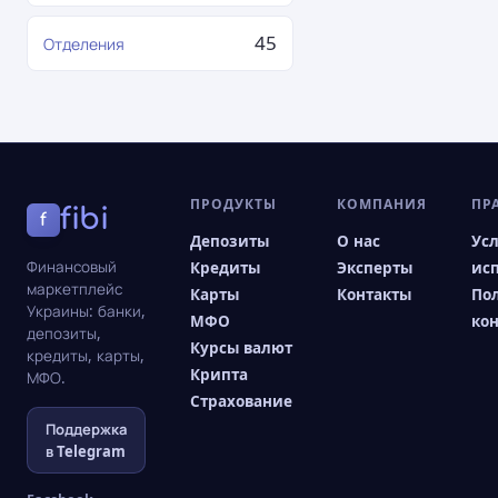
45
Отделения
ПРОДУКТЫ
КОМПАНИЯ
ПР
fibi
f
Депозиты
О нас
Ус
Финансовый
Кредиты
Эксперты
ис
маркетплейс
Карты
Контакты
По
Украины: банки,
МФО
ко
депозиты,
Курсы валют
кредиты, карты,
Крипта
МФО.
Страхование
Поддержка
в Telegram