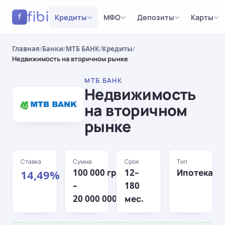
fibi
Кредиты
МФО
Депозиты
Карты
f
Главная
/
Банки
/
МТБ БАНК
/
Кредиты
/
Недвижимость на вторичном рынке
МТБ БАНК
Недвижимость
на вторичном
рынке
Ставка
Сумма
Срок
Тип
100 000 грн
12–
Ипотека
14,49%
–
180
20 000 000 грн
мес.