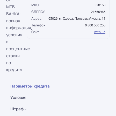
МФО
328168
МТБ
ЄДРПОУ
21650966
БАНКА:
Адрес
65026, м. Одеса, Польський узвіз, 11
полная
Телефон
0 800 500 255
информация,
Сайт
mtb.ua
условия
и
процентные
ставки
по
кредиту
Параметры кредита
Условия
Штрафы