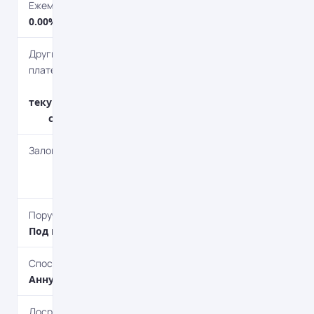
Ежемесячная комісія
0.00%
Другие комиссионные
платежи
55 грн. - открытие
текущего счета; 0,1% от
суммы - за перевод.
Залог
Автотранспорт,
Недвижимость
Поручительство
Под поручительство
Способ погашения
Aннуитет
Досрочное погашение