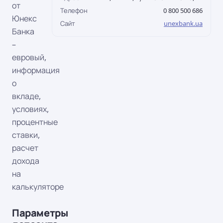
от
Телефон
0 800 500 686
Юнекс
Сайт
unexbank.ua
Банка
–
евровый,
информация
о
вкладе,
условиях,
процентные
ставки,
расчет
дохода
на
калькуляторе
Параметры