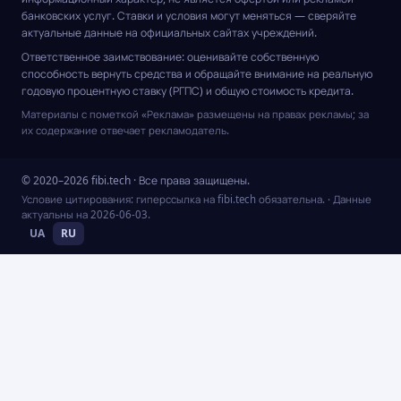
банковских услуг. Ставки и условия могут меняться — сверяйте
актуальные данные на официальных сайтах учреждений.
Ответственное заимствование: оценивайте собственную
способность вернуть средства и обращайте внимание на реальную
годовую процентную ставку (РГПС) и общую стоимость кредита.
Материалы с пометкой «Реклама» размещены на правах рекламы; за
их содержание отвечает рекламодатель.
© 2020–2026 fibi.tech · Все права защищены.
Условие цитирования: гиперссылка на fibi.tech обязательна.
· Данные
актуальны на
2026-06-03
.
UA
RU