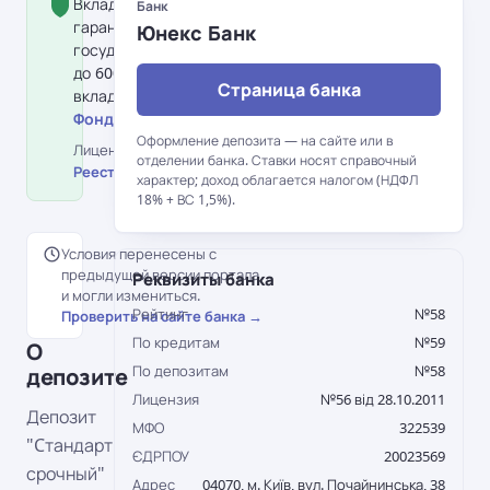
Вклад застрахован Фондом
Банк
гарантирования вкладов физлиц:
Юнекс Банк
государство гарантирует возврат
до 600 000 грн на одного
Страница банка
вкладчика в банке.
Фонд гарантирования вкладов →
Оформление депозита — на сайте или в
Лицензия НБУ №56 від 28.10.2011 ·
отделении банка. Ставки носят справочный
Реестр НБУ →
характер; доход облагается налогом (НДФЛ
18% + ВС 1,5%).
Условия перенесены с
предыдущей версии портала
Реквизиты банка
и могли измениться.
Рейтинг
№58
Проверить на сайте банка →
По кредитам
№59
О
По депозитам
№58
депозите
Лицензия
№56 від 28.10.2011
Депозит
МФО
322539
"Cтандарт
ЄДРПОУ
20023569
срочный"
Адрес
04070, м. Київ, вул. Почайнинська, 38