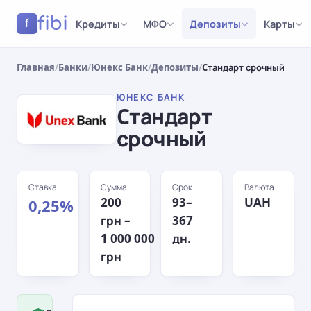
fibi
Кредиты
МФО
Депозиты
Карты
f
Главная
/
Банки
/
Юнекс Банк
/
Депозиты
/
Cтандарт срочный
ЮНЕКС БАНК
Cтандарт
срочный
Ставка
Сумма
Срок
Валюта
200
93–
UAH
0,25%
грн –
367
1 000 000
дн.
грн