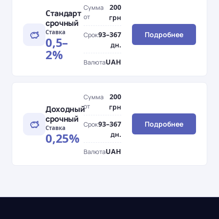
200
Сумма
Cтандарт
от
грн
срочный
Ставка
93–367
Подробнее
Срок
0,5–
дн.
2%
UAH
Валюта
200
Сумма
от
грн
Доходный
срочный
93–367
Подробнее
Срок
Ставка
дн.
0,25%
UAH
Валюта