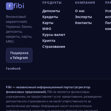
ПРОДУКТЫ
КОМПАНИЯ
ПР
fibi
f
Депозиты
О нас
Ус
Финансовый
Кредиты
Эксперты
ис
маркетплейс
Карты
Контакты
По
Украины: банки,
МФО
ко
депозиты,
Курсы валют
кредиты, карты,
Крипта
МФО.
Страхование
Поддержка
в Telegram
Facebook
Fibi — независимый информационный портал (агрегатор
финансовых предложений).
Fibi не является финансовым
учреждением, не предоставляет услуг кредитования, размещения
депозитов или страхования и не несёт ответственности за
заключённые договоры. Информация носит исключительно
информационный характер, не является офертой или рекламой