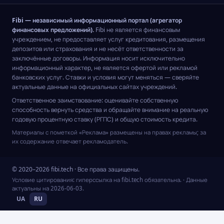
Fibi — независимый информационный портал (агрегатор
финансовых предложений).
Fibi не является финансовым
учреждением, не предоставляет услуг кредитования, размещения
депозитов или страхования и не несёт ответственности за
заключённые договоры. Информация носит исключительно
информационный характер, не является офертой или рекламой
банковских услуг. Ставки и условия могут меняться — сверяйте
актуальные данные на официальных сайтах учреждений.
Ответственное заимствование: оценивайте собственную
способность вернуть средства и обращайте внимание на реальную
годовую процентную ставку (РГПС) и общую стоимость кредита.
Материалы с пометкой «Реклама» размещены на правах рекламы; за
их содержание отвечает рекламодатель.
© 2020–2026 fibi.tech · Все права защищены.
Условие цитирования: гиперссылка на fibi.tech обязательна.
· Данные
актуальны на
2026-06-03
.
UA
RU