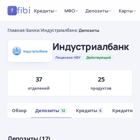
fibi
Кредиты
МФО
Депозиты
Карты
f
Главная
/
Банки
/
Индустриалбанк
/
Депозиты
Индустриалбанк
Лицензия НБУ
Действующий
37
25
отделений
продуктов
Обзор
Депозиты
Кредиты
Кредитные
12
6
Депозиты (12)