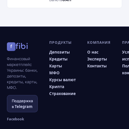
ПРОДУКТЫ
КОМПАНИЯ
ПР
fibi
f
Депозиты
О нас
Ус
Финансовый
Кредиты
Эксперты
ис
маркетплейс
Карты
Контакты
По
Украины: банки,
МФО
ко
депозиты,
Курсы валют
кредиты, карты,
Крипта
МФО.
Страхование
Поддержка
в Telegram
Facebook