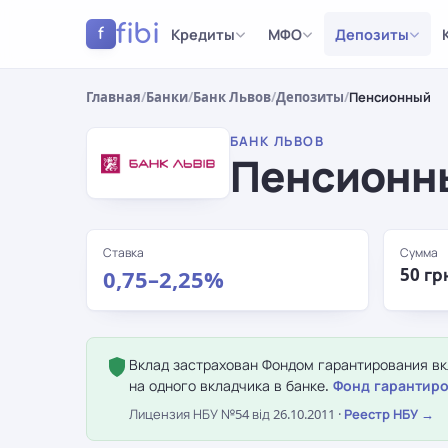
fibi
Кредиты
МФО
Депозиты
f
Главная
/
Банки
/
Банк Львов
/
Депозиты
/
Пенсионный
БАНК ЛЬВОВ
Пенсионн
Ставка
Сумма
50 гр
0,75–2,25%
Вклад застрахован Фондом гарантирования вкл
на одного вкладчика в банке.
Фонд гарантиро
Лицензия НБУ №54 від 26.10.2011 ·
Реестр НБУ →