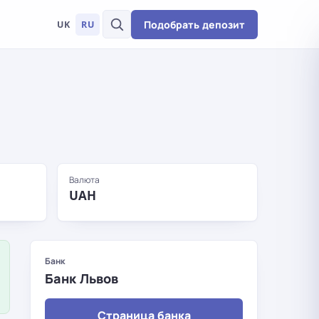
Подобрать депозит
UK
RU
Валюта
UAH
Банк
Банк Львов
Страница банка