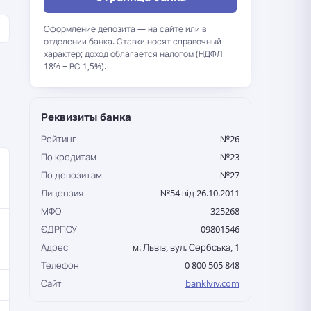
Оформление депозита — на сайте или в
отделении банка. Ставки носят справочный
характер; доход облагается налогом (НДФЛ
18% + ВС 1,5%).
Реквизиты банка
Рейтинг
№26
По кредитам
№23
По депозитам
№27
Лицензия
№54 від 26.10.2011
МФО
325268
ЄДРПОУ
09801546
Адрес
м. Львiв, вул. Сербська, 1
Телефон
0 800 505 848
Сайт
banklviv.com