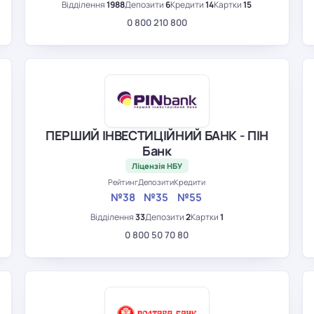
Відділення
1988
Депозити
6
Кредити
14
Картки
15
0 800 210 800
ПЕРШИЙ ІНВЕСТИЦІЙНИЙ БАНК - ПІН
Банк
Ліцензія НБУ
Рейтинг
Депозити
Кредити
№38
№35
№55
Відділення
33
Депозити
2
Картки
1
0 800 50 70 80