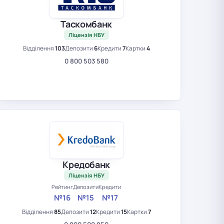
Таскомбанк
Ліцензія НБУ
Відділення
103
Депозити
6
Кредити
7
Картки
4
0 800 503 580
Кредобанк
Ліцензія НБУ
Рейтинг
Депозити
Кредити
№16
№15
№17
Відділення
85
Депозити
12
Кредити
15
Картки
7