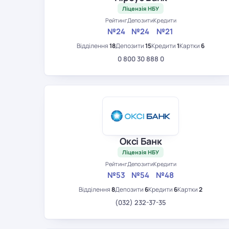
Ліцензія НБУ
Рейтинг
Депозити
Кредити
№24
№24
№21
Відділення
18
Депозити
15
Кредити
1
Картки
6
0 800 30 888 0
Оксі Банк
Ліцензія НБУ
Рейтинг
Депозити
Кредити
№53
№54
№48
Відділення
8
Депозити
6
Кредити
6
Картки
2
(032) 232-37-35