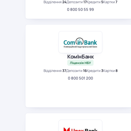
Відділення
24
Депозити
17
Кредити
5
Картки
7
0 800 50 55 99
КомІнБанк
Ліцензія НБУ
Відділення
37
Депозити
16
Кредити
3
Картки
8
0 800 501 200