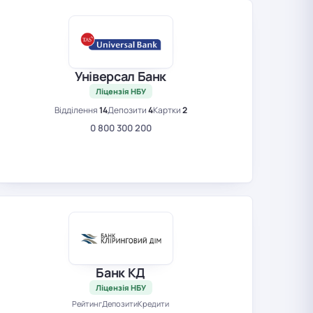
Універсал Банк
Ліцензія НБУ
Відділення
14
Депозити
4
Картки
2
0 800 300 200
Банк КД
Ліцензія НБУ
Рейтинг
Депозити
Кредити