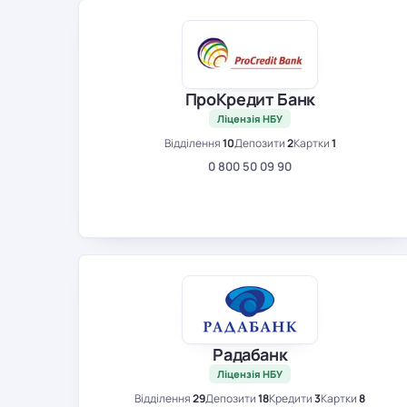
ПроКредит Банк
Ліцензія НБУ
Відділення
10
Депозити
2
Картки
1
0 800 50 09 90
Радабанк
Ліцензія НБУ
Відділення
29
Депозити
18
Кредити
3
Картки
8