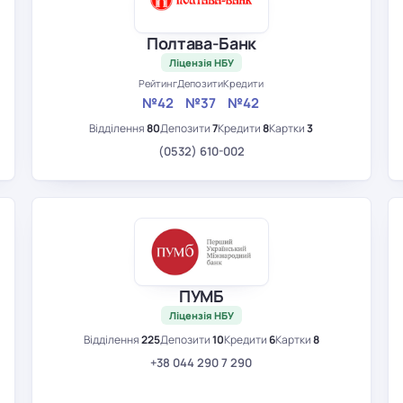
Полтава-Банк
Ліцензія НБУ
Рейтинг
Депозити
Кредити
№42
№37
№42
Відділення
80
Депозити
7
Кредити
8
Картки
3
(0532) 610-002
ПУМБ
Ліцензія НБУ
Відділення
225
Депозити
10
Кредити
6
Картки
8
+38 044 290 7 290