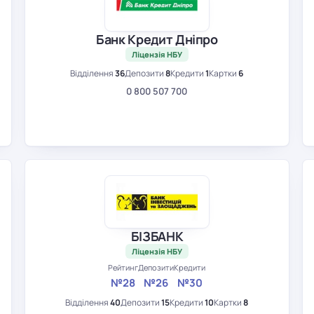
Банк Кредит Дніпро
Ліцензія НБУ
Відділення
36
Депозити
8
Кредити
1
Картки
6
0 800 507 700
БІЗБАНК
Ліцензія НБУ
Рейтинг
Депозити
Кредити
№28
№26
№30
Відділення
40
Депозити
15
Кредити
10
Картки
8