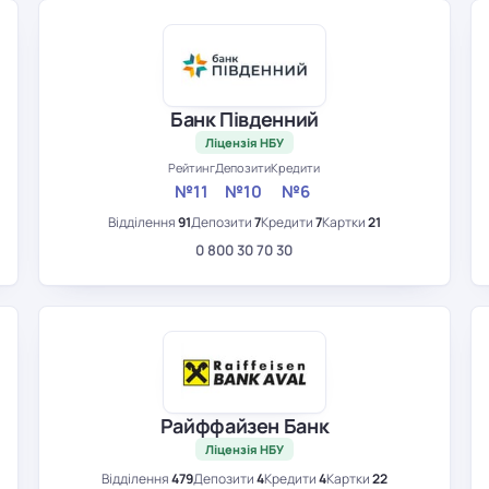
Банк Південний
Ліцензія НБУ
Рейтинг
Депозити
Кредити
№11
№10
№6
Відділення
91
Депозити
7
Кредити
7
Картки
21
0 800 30 70 30
Райффайзен Банк
Ліцензія НБУ
Відділення
479
Депозити
4
Кредити
4
Картки
22