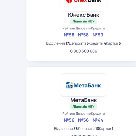
Юнекс Банк
Ліцензія НБУ
Рейтинг
Депозити
Кредити
№58
№58
№59
Відділення
17
Депозити
6
Кредити
4
Картки
5
0 800 500 686
МетаБанк
Ліцензія НБУ
Рейтинг
Депозити
Кредити
№56
№56
№44
Відділення
38
Депозити
13
Картки
1