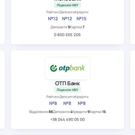
Ліцензія НБУ
Рейтинг
Депозити
Кредити
№12
№12
№15
Депозити
9
Картки
7
0 800 205 205
ОТП Банк
Ліцензія НБУ
Рейтинг
Депозити
Кредити
№8
№8
№8
Відділення
88
Депозити
4
Кредити
9
Картки
16
+38 044 490 05 00