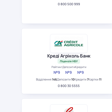
0 800 500 999
Креді Агріколь Банк
Ліцензія НБУ
Рейтинг
Депозити
Кредити
№9
№9
№9
Відділення
146
Депозити
10
Кредити
7
Картки
11
0 800 30 5555