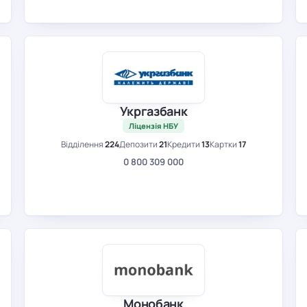
Укргазбанк
Ліцензія НБУ
Відділення
224
Депозити
21
Кредити
13
Картки
17
0 800 309 000
Монобанк