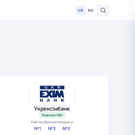
UK
RU
Укрексімбанк
Ліцензія НБУ
Рейтинг
Депозити
Кредити
№1
№3
№3