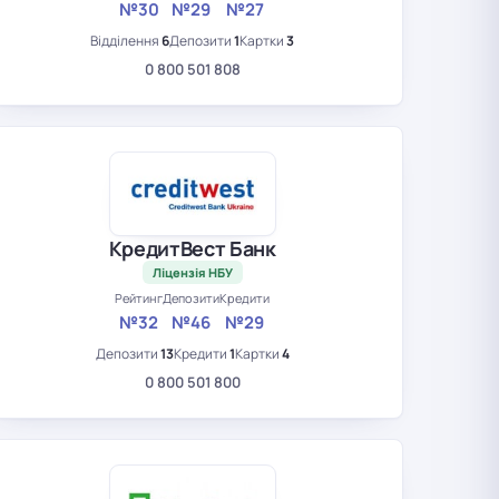
№30
№29
№27
Відділення
6
Депозити
1
Картки
3
0 800 501 808
КредитВест Банк
Ліцензія НБУ
Рейтинг
Депозити
Кредити
№32
№46
№29
Депозити
13
Кредити
1
Картки
4
0 800 501 800