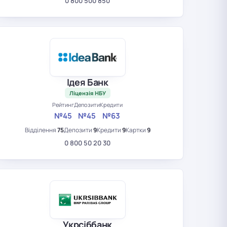
0 800 500 850
Ідея Банк
Ліцензія НБУ
Рейтинг
Депозити
Кредити
№45
№45
№63
Відділення
75
Депозити
9
Кредити
9
Картки
9
0 800 50 20 30
Укрсіббанк