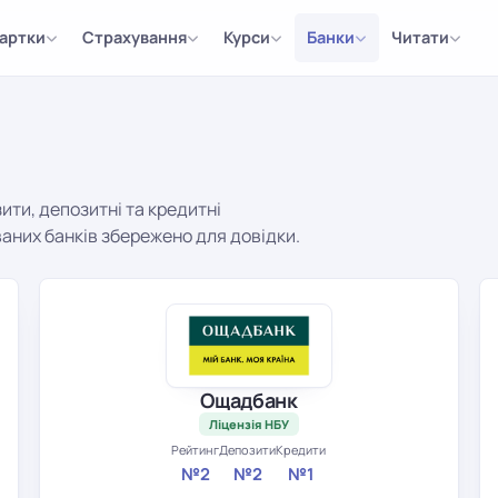
артки
Страхування
Курси
Банки
Читати
зити, депозитні та кредитні
ованих банків збережено для довідки.
Ощадбанк
Ліцензія НБУ
Рейтинг
Депозити
Кредити
№2
№2
№1