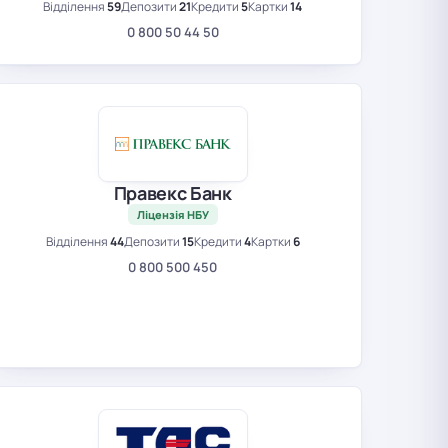
Відділення
59
Депозити
21
Кредити
5
Картки
14
0 800 50 44 50
Правекс Банк
Ліцензія НБУ
Відділення
44
Депозити
15
Кредити
4
Картки
6
0 800 500 450