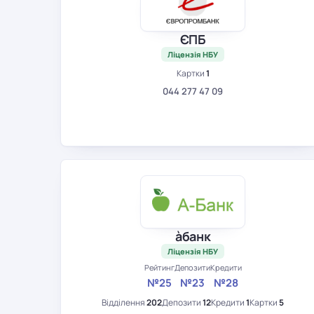
ЄПБ
Ліцензія НБУ
Картки
1
044 277 47 09
àбанк
Ліцензія НБУ
Рейтинг
Депозити
Кредити
№25
№23
№28
Відділення
202
Депозити
12
Кредити
1
Картки
5