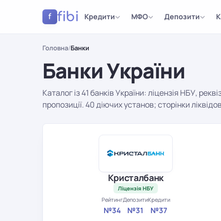
fibi
Кредити
МФО
Депозити
К
f
Головна
/
Банки
Банки України
Каталог із 41 банків України: ліцензія НБУ, рекві
пропозиції. 40 діючих установ; сторінки ліквід
Результати
Кристалбанк
Ліцензія НБУ
Рейтинг
Депозити
Кредити
№34
№31
№37