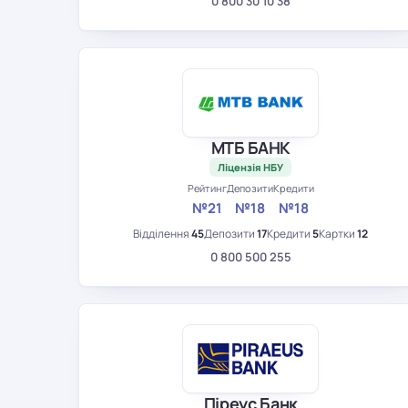
0 800 30 10 38
МТБ БАНК
Ліцензія НБУ
Рейтинг
Депозити
Кредити
№21
№18
№18
Відділення
45
Депозити
17
Кредити
5
Картки
12
0 800 500 255
Піреус Банк