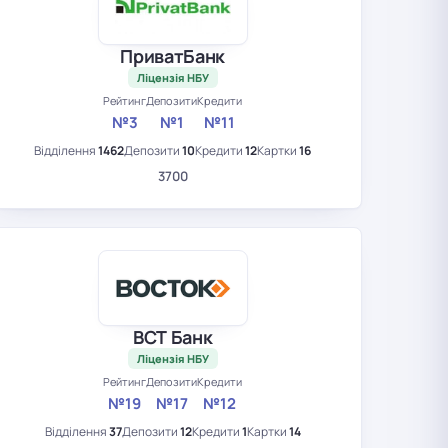
ПриватБанк
Ліцензія НБУ
Рейтинг
Депозити
Кредити
№3
№1
№11
Відділення
1462
Депозити
10
Кредити
12
Картки
16
3700
ВСТ Банк
Ліцензія НБУ
Рейтинг
Депозити
Кредити
№19
№17
№12
Відділення
37
Депозити
12
Кредити
1
Картки
14