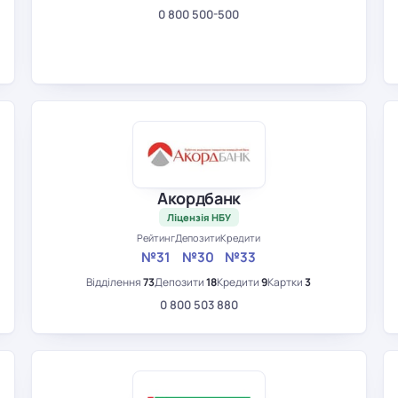
0 800 500-500
Акордбанк
Ліцензія НБУ
Рейтинг
Депозити
Кредити
№31
№30
№33
Відділення
73
Депозити
18
Кредити
9
Картки
3
0 800 503 880