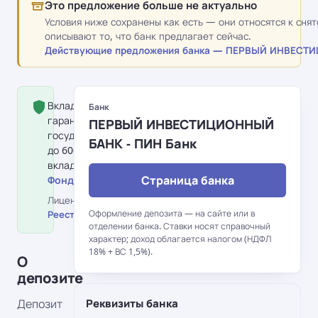
Это предложение больше не актуально
Условия ниже сохранены как есть — они относятся к сня
описывают то, что банк предлагает сейчас.
Действующие предложения банка — ПЕРВЫЙ ИНВЕСТИ
Вклад застрахован Фондом
Банк
гарантирования вкладов физлиц:
ПЕРВЫЙ ИНВЕСТИЦИОННЫЙ
государство гарантирует возврат
БАНК - ПИН Банк
до 600 000 грн на одного
вкладчика в банке.
Страница банка
Фонд гарантирования вкладов →
Лицензия НБУ №178 від 25.10.2011 ·
Оформление депозита — на сайте или в
Реестр НБУ →
отделении банка. Ставки носят справочный
характер; доход облагается налогом (НДФЛ
18% + ВС 1,5%).
О
депозите
Депозит
Реквизиты банка