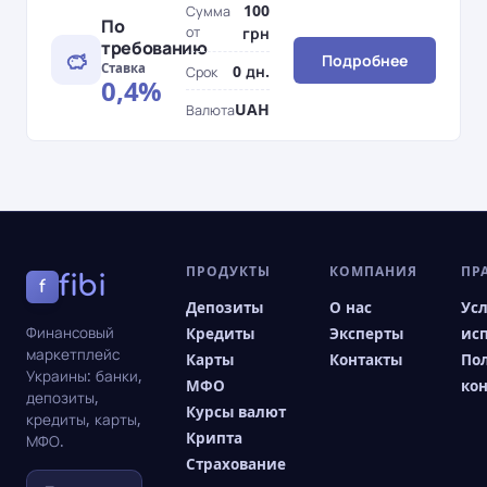
100
Сумма
По
от
грн
требованию
Подробнее
Ставка
0 дн.
Срок
0,4%
UAH
Валюта
ПРОДУКТЫ
КОМПАНИЯ
ПР
fibi
f
Депозиты
О нас
Ус
Финансовый
Кредиты
Эксперты
ис
маркетплейс
Карты
Контакты
По
Украины: банки,
МФО
ко
депозиты,
Курсы валют
кредиты, карты,
Крипта
МФО.
Страхование