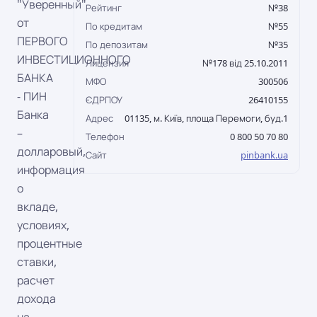
"Уверенный"
Рейтинг
№38
от
По кредитам
№55
ПЕРВОГО
По депозитам
№35
ИНВЕСТИЦИОННОГО
Лицензия
№178 від 25.10.2011
БАНКА
МФО
300506
- ПИН
ЄДРПОУ
26410155
Банка
Адрес
01135, м. Київ, площа Перемоги, буд.1
–
Телефон
0 800 50 70 80
долларовый,
Сайт
pinbank.ua
информация
о
вкладе,
условиях,
процентные
ставки,
расчет
дохода