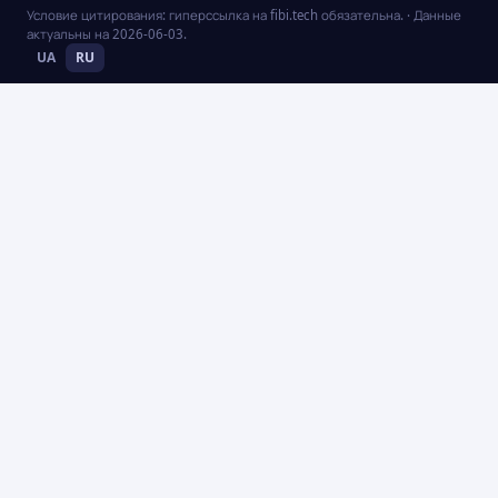
Условие цитирования: гиперссылка на fibi.tech обязательна.
· Данные
актуальны на
2026-06-03
.
UA
RU