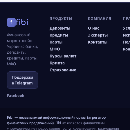
ПРОДУКТЫ
КОМПАНИЯ
ПР
fibi
f
Депозиты
О нас
Ус
Финансовый
Кредиты
Эксперты
ис
маркетплейс
Карты
Контакты
По
Украины: банки,
МФО
ко
депозиты,
Курсы валют
кредиты, карты,
Крипта
МФО.
Страхование
Поддержка
в Telegram
Facebook
Fibi — независимый информационный портал (агрегатор
финансовых предложений).
Fibi не является финансовым
учреждением, не предоставляет услуг кредитования, размещения