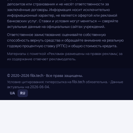
депозитов или страхования и не несёт ответственности за
заключённые договоры. Информация носит исключительно
информационный характер, не является офертой или рекламой
банковских услуг. Ставки и условия могут меняться — сверяйте
актуальные данные на официальных сайтах учреждений.
Ответственное заимствование: оценивайте собственную
способность вернуть средства и обращайте внимание на реальную
годовую процентную ставку (РГПС) и общую стоимость кредита.
Материалы с пометкой «Реклама» размещены на правах рекламы; за
их содержание отвечает рекламодатель.
© 2020–2026 fibi.tech · Все права защищены.
Условие цитирования: гиперссылка на fibi.tech обязательна.
· Данные
актуальны на
2026-06-04
.
UA
RU