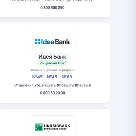
0 800 500 850
Идея Банк
Лицензия НБУ
Рейтинг
Депозиты
Кредиты
№45
№45
№63
Отделения
75
Депозиты
9
Кредиты
9
Карты
9
0 800 50 20 30