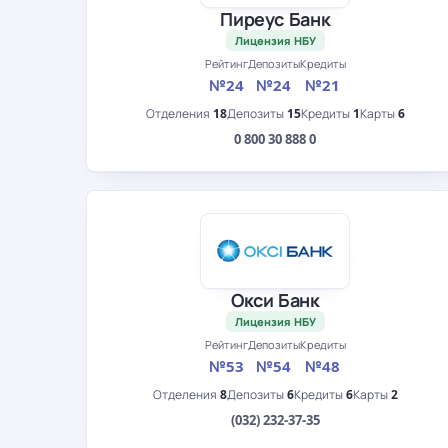
Пиреус Банк
Лицензия НБУ
Рейтинг
Депозиты
Кредиты
№24
№24
№21
Отделения
18
Депозиты
15
Кредиты
1
Карты
6
0 800 30 888 0
Окси Банк
Лицензия НБУ
Рейтинг
Депозиты
Кредиты
№53
№54
№48
Отделения
8
Депозиты
6
Кредиты
6
Карты
2
(032) 232-37-35