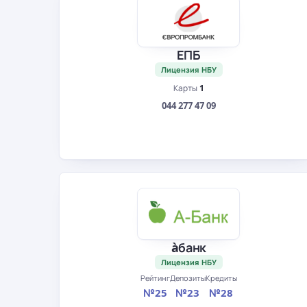
ЕПБ
Лицензия НБУ
Карты
1
044 277 47 09
àбанк
Лицензия НБУ
Рейтинг
Депозиты
Кредиты
№25
№23
№28