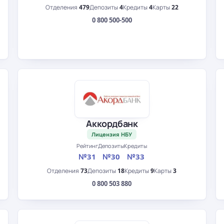
Отделения
479
Депозиты
4
Кредиты
4
Карты
22
0 800 500-500
Аккордбанк
Лицензия НБУ
Рейтинг
Депозиты
Кредиты
№31
№30
№33
Отделения
73
Депозиты
18
Кредиты
9
Карты
3
0 800 503 880