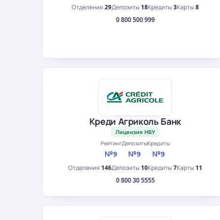
Отделения
29
Депозиты
18
Кредиты
3
Карты
8
0 800 500 999
Креди Агриколь Банк
Лицензия НБУ
Рейтинг
Депозиты
Кредиты
№9
№9
№9
Отделения
146
Депозиты
10
Кредиты
7
Карты
11
0 800 30 5555