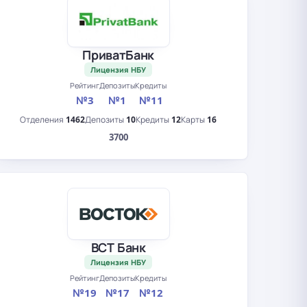
ПриватБанк
Лицензия НБУ
Рейтинг
Депозиты
Кредиты
№3
№1
№11
Отделения
1462
Депозиты
10
Кредиты
12
Карты
16
3700
ВСТ Банк
Лицензия НБУ
Рейтинг
Депозиты
Кредиты
№19
№17
№12