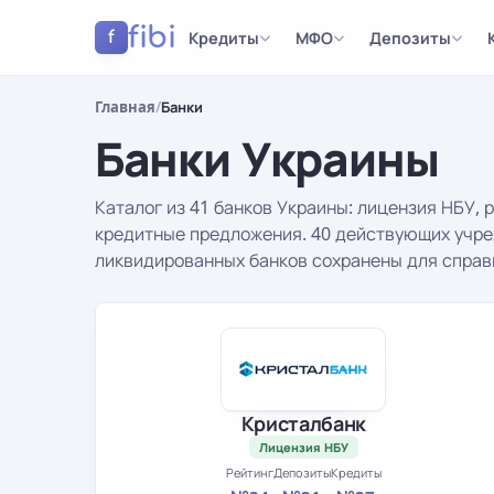
fibi
Кредиты
МФО
Депозиты
f
Главная
/
Банки
Банки Украины
Каталог из 41 банков Украины: лицензия НБУ, 
кредитные предложения. 40 действующих учр
ликвидированных банков сохранены для справ
Результаты
Кристалбанк
Лицензия НБУ
Рейтинг
Депозиты
Кредиты