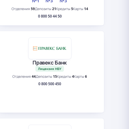
№1
№3
№3
Отделения
59
Депозиты
21
Кредиты
5
Карты
14
0 800 50 44 50
Правекс Банк
Лицензия НБУ
Отделения
44
Депозиты
15
Кредиты
4
Карты
6
0 800 500 450