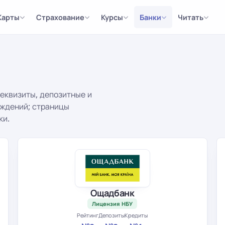
Карты
Страхование
Курсы
Банки
Читать
реквизиты, депозитные и
еждений; страницы
ки.
Ощадбанк
Лицензия НБУ
Рейтинг
Депозиты
Кредиты