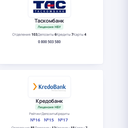
Таскомбанк
Лицензия НБУ
Отделения
103
Депозиты
6
Кредиты
7
Карты
4
0 800 503 580
Кредобанк
Лицензия НБУ
Рейтинг
Депозиты
Кредиты
№16
№15
№17
Отделения
85
Депозиты
12
Кредиты
15
Карты
7