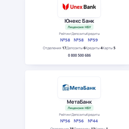
Юнекс Банк
Лицензия НБУ
Рейтинг
Депозиты
Кредиты
№58
№58
№59
Отделения
17
Депозиты
6
Кредиты
4
Карты
5
0 800 500 686
МетаБанк
Лицензия НБУ
Рейтинг
Депозиты
Кредиты
№56
№56
№44
Отделения
38
Депозиты
13
Карты
1