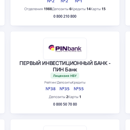
№2
№2
№1
Отделения
1988
Депозиты
6
Кредиты
14
Карты
15
0 800 210 800
ПЕРВЫЙ ИНВЕСТИЦИОННЫЙ БАНК -
ПИН Банк
Лицензия НБУ
Рейтинг
Депозиты
Кредиты
№38
№35
№55
Депозиты
2
Карты
1
0 800 50 70 80