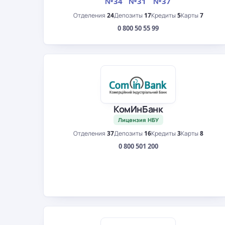
№34
№31
№37
Отделения
24
Депозиты
17
Кредиты
5
Карты
7
0 800 50 55 99
КомИнБанк
Лицензия НБУ
Отделения
37
Депозиты
16
Кредиты
3
Карты
8
0 800 501 200