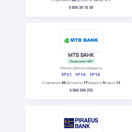
0 800 30 10 38
МТБ БАНК
Лицензия НБУ
Рейтинг
Депозиты
Кредиты
№21
№18
№18
Отделения
45
Депозиты
17
Кредиты
5
Карты
12
0 800 500 255