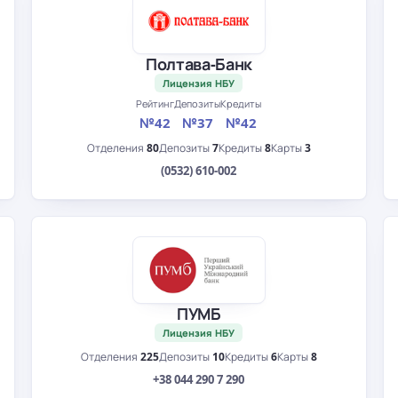
Полтава-Банк
Лицензия НБУ
Рейтинг
Депозиты
Кредиты
№42
№37
№42
Отделения
80
Депозиты
7
Кредиты
8
Карты
3
(0532) 610-002
ПУМБ
Лицензия НБУ
Отделения
225
Депозиты
10
Кредиты
6
Карты
8
+38 044 290 7 290