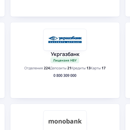
Укргазбанк
Лицензия НБУ
Отделения
224
Депозиты
21
Кредиты
13
Карты
17
0 800 309 000