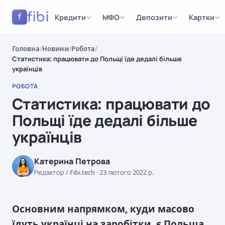
fibi
Кредити
МФО
Депозити
Картки
f
Головна
/
Новини
/
Робота
/
Статистика: працювати до Польщі їде дедалі більше
українців
РОБОТА
Статистика: працювати до
Польщі їде дедалі більше
українців
Катерина Петрова
Редактор / Fibi.tech
·
23 лютого 2022 р.
РОБОТА
Основним напрямком, куди масово
їдуть українці на заробітки, є Польща.