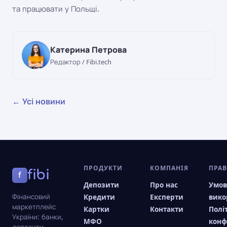
та працювати у Польщі.
Катерина Петрова
Редактор / Fibi.tech
← Усі новини
ПРОДУКТИ
КОМПАНІЯ
ПРА
fibi
f
Депозити
Про нас
Умо
Фінансовий
Кредити
Експерти
вико
маркетплейс
Картки
Контакти
Полі
України: банки,
МФО
конф