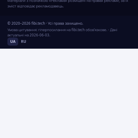
Матеріали з позначкою «Реклама» розміщені на правах реклами; за їх
зміст відповідає рекламодавець.
© 2020–2026 fibi.tech · Усі права захищено.
Умова цитування: гіперпосилання на fibi.tech обов’язкове.
· Дані
актуальні на
2026-06-03
.
UA
RU