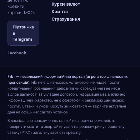
депозити,
Курси валют
кредити,
Крипта
картки, МФО.
Страхування
Підтримка
в
Telegram
Facebook
Fibi — незалежний інформаційний портал (агрегатор фінансових
пропозицій).
Fibi не є фінансовою установою, не надає послуг
кредитування, розміщення депозитів чи страхування і не несе
відповідальності за укладені договори. Інформація має виключно
інформаційний характер, не є офертою чи рекламою банківських
послуг. Ставки й умови можуть змінюватися — звіряйте актуальні
дані на офіційних сайтах установ.
Відповідальне запозичення: оцінюйте власну спроможність
повернути кошти та звертайте увагу на реальну річну процентну
ставку (РПС) і загальну вартість кредиту.