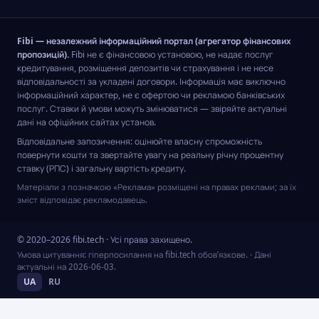
Fibi — незалежний інформаційний портал (агрегатор фінансових
пропозицій).
Fibi не є фінансовою установою, не надає послуг
кредитування, розміщення депозитів чи страхування і не несе
відповідальності за укладені договори. Інформація має виключно
інформаційний характер, не є офертою чи рекламою банківських
послуг. Ставки й умови можуть змінюватися — звіряйте актуальні
дані на офіційних сайтах установ.
Відповідальне запозичення: оцінюйте власну спроможність
повернути кошти та звертайте увагу на реальну річну процентну
ставку (РПС) і загальну вартість кредиту.
Матеріали з позначкою «Реклама» розміщені на правах реклами; за їх
зміст відповідає рекламодавець.
© 2020–2026 fibi.tech · Усі права захищено.
Умова цитування: гіперпосилання на fibi.tech обов’язкове.
· Дані
актуальні на
2026-06-03
.
UA
RU