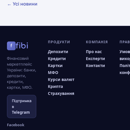
← Усі новини
ПРОДУКТИ
КОМПАНІЯ
ПРА
fibi
f
Депозити
Про нас
Умо
Фінансовий
Кредити
Експерти
вико
маркетплейс
Картки
Контакти
Полі
України: банки,
МФО
конф
депозити,
Курси валют
кредити,
Крипта
картки, МФО.
Страхування
Підтримка
в
Telegram
Facebook