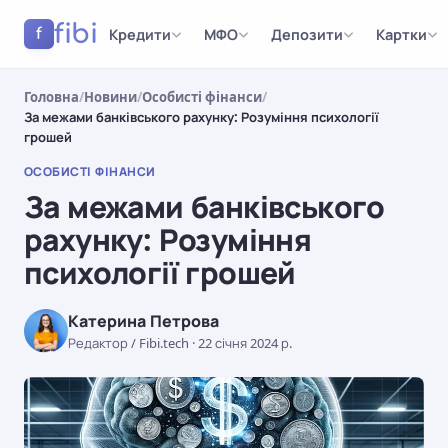
fibi
Кредити
МФО
Депозити
Картки
f
Головна
/
Новини
/
Особисті фінанси
/
За межами банківського рахунку: Розуміння психології
грошей
ОСОБИСТІ ФІНАНСИ
За межами банківського
рахунку: Розуміння
психології грошей
Катерина Петрова
Редактор / Fibi.tech
·
22 січня 2024 р.
ОСОБИСТІ ФІНАНСИ